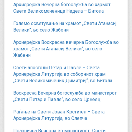
Архиерејска Вечерна богослужба во хармот
Света Великомаченица Недела – Битола
Големо осветување на храмот „Свети Атанасиј
Велики“, во село Жабени
Архиерејска Воскресна вечерна Богослужба во
храмот „Свети Атанасиј Велики“, во село
Жабени
Свети апостоли Петар и Павле – Света
Архиерејска Литургија во соборниот храм
„Свети Великомаченик Димитриј“, во Битола
Воскресна Вечерна богослужба во манастирот
„Свети Петар и Павле“, во село Црнеец
Раѓање на Свети Јован Крстител – Света
Архиерејска Литургија, во Слепче
Празнична Вечерна во манастирот „Свети