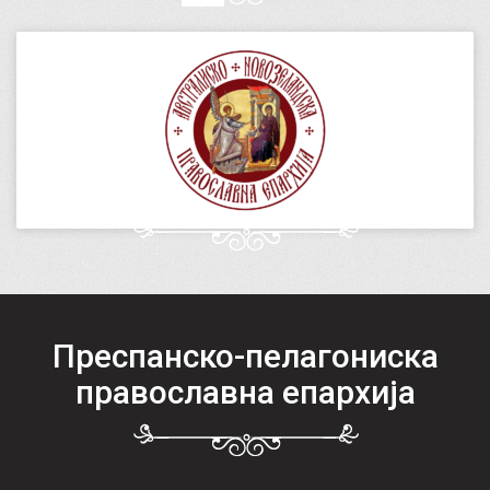
Преспанско-пелагониска
православна епархија