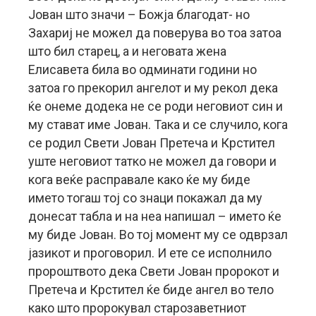
Јован што значи – Божја благодат- но
Захариј не можел да поверува во тоа затоа
што бил старец, а и неговата жена
Елисавета била во одминати години но
затоа го прекорил ангелот и му рекол дека
ќе онеме додека не се роди неговиот син и
му стават име Јован. Така и се случило, кога
се родил Свети Јован Претеча и Крстител
уште неговиот татко не можел да говори и
кога веќе расправале како ќе му биде
името тогаш тој со знаци покажал да му
донесат табла и на неа напишал – името ќе
му биде Јован. Во тој момент му се одврзал
јазикот и проговорил. И ете се исполнило
пророштвото дека Свети Јован пророкот и
Претеча и Крстител ќе биде ангел во тело
како што пророкувал старозаветниот