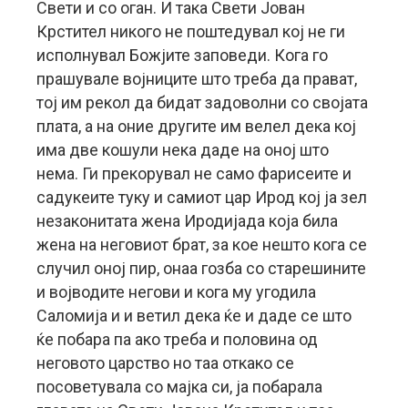
Свети и со оган. И така Свети Јован
Крстител никого не поштедувал кој не ги
исполнувал Божјите заповеди. Кога го
прашувале војниците што треба да прават,
тој им рекол да бидат задоволни со својата
плата, а на оние другите им велел дека кој
има две кошули нека даде на оној што
нема. Ги прекорувал не само фарисеите и
садукеите туку и самиот цар Ирод кој ја зел
незаконитата жена Иродијада која била
жена на неговиот брат, за кое нешто кога се
случил оној пир, онаа гозба со старешините
и војводите негови и кога му угодила
Саломија и и ветил дека ќе и даде се што
ќе побара па ако треба и половина од
неговото царство но таа откако се
посоветувала со мајка си, ја побарала