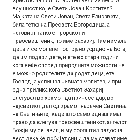
Христос нашиот Спасител вели за него. А
всушност кој е Свети Јован Крстител?
Мајката на Свети Јован, Света Елисавета,
била тетка на Пресвета Богородица, а
неговиот татко е пророкот и
првосвештеник, по име Захариј. Тие немале
деца и се молеле постојано усрдно на Бога,
да им подари дете, и ете во стари години
кога веќе според природните можности не
е можно родителите да родат деца, ете
Господ ја услишал нивната молитва, и при
една прилика кога Светиот Захариј
влегувал во храмот да принесе дар, во
најсветиот дел од храмот наречен Светиња
на Светињите, каде што само еднаш имал
право да влегува првосвештеникот, ангелот
Божји му се јавил, и му соопштил радосна
вест дека ќе добијат син и да му стават име