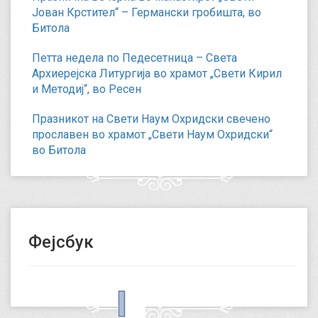
Јован Крстител“ – Германски гробишта, во
Битола
Петта недела по Педесетница – Света
Архиерејска Литургија во храмот „Свети Кирил
и Методиј“, во Ресен
Празникот на Свети Наум Охридски свечено
прославен во храмот „Свети Наум Охридски“
во Битола
Фејсбук