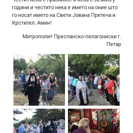
години и честито нека е името на оние што
го носат името на Свети Јована Претеча и
Крстител. Амин!
Митрополит Преспанско-пелагониски г.
Петар