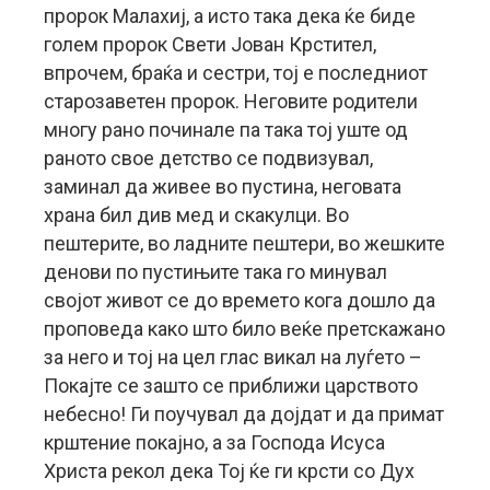
пророк Малахиј, а исто така дека ќе биде
голем пророк Свети Јован Крстител,
впрочем, браќа и сестри, тој е последниот
старозаветен пророк. Неговите родители
многу рано починале па така тој уште од
раното свое детство се подвизувал,
заминал да живее во пустина, неговата
храна бил див мед и скакулци. Во
пештерите, во ладните пештери, во жешките
денови по пустињите така го минувал
својот живот се до времето кога дошло да
проповеда како што било веќе претскажано
за него и тој на цел глас викал на луѓето –
Покајте се зашто се приближи царството
небесно! Ги поучувал да дојдат и да примат
крштение покајно, а за Господа Исуса
Христа рекол дека Тој ќе ги крсти со Дух