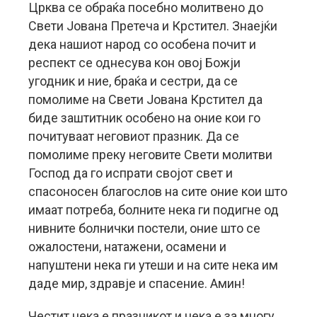
Црква се обраќа посебно молитвено до
Свети Јована Претеча и Крстител. Знаејќи
дека нашиот народ со особена почит и
респект се однесува кон овој Божји
угодник и ние, браќа и сестри, да се
помолиме на Свети Јована Крстител да
биде заштитник особено на оние кои го
почитуваат неговиот празник. Да се
помолиме преку неговите Свети молитви
Господ да го испрати својот свет и
спасоносен благослов на сите оние кои што
имаат потреба, болните нека ги подигне од
нивните болнички постели, оние што се
ожалостени, натажени, осамени и
напуштени нека ги утеши и на сите нека им
даде мир, здравје и спасение. Амин!
Честит нека е празникот и нека е за многу