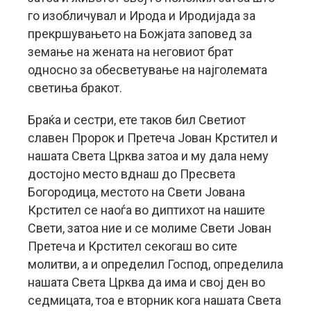
го изобличувал и Ирода и Иродијада за
прекршувањето на Божјата заповед за
земање на жената на неговиот брат
односно за обесветување на најголемата
светиња бракот.
Браќа и сестри, ете таков бил Светиот
славен Пророк и Претеча Јован Крстител и
нашата Света Црква затоа и му дала нему
достојно место вднаш до Пресвета
Богородица, местото на Свети Јована
Крстител се наоѓа во диптихот на нашите
Свети, затоа ние и се молиме Свети Јован
Претеча и Крстител секогаш во сите
молитви, а и определил Господ, определила
нашата Света Црква да има и свој ден во
седмицата, тоа е вторник кога нашата Света