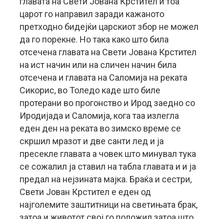
главата на Свети Јована Крстител и тоа
царот го направил заради кажаното
претходно бидејќи царскиот збор не можел
да го порекне. Но така како што била
отсечена главата на Свети Јована Крстител
на ист начин или на сличен начин била
отсечена и главата на Саломија на реката
Сикорис, во Толедо каде што биле
протерани во прогонство и Ирод заедно со
Иродијада и Саломија, кога таа излегла
еден ден на реката во зимско време се
скршил мразот и две санти лед и ја
пресекле главата а човек што минувал тука
се сожалил ја ставил на табла главата и и ја
предал на нејзината мајка. Браќа и сестри,
Свети Јован Крстител е еден од
најголемите заштитници на светињата брак,
затоа и животот свој го положил затоа што