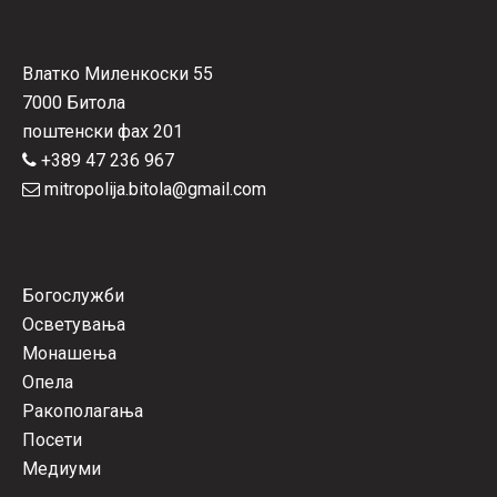
Влатко Миленкоски 55
7000 Битола
поштенски фах 201
+389 47 236 967
mitropolija.bitola@gmail.com
Богослужби
Осветувања
Монашења
Опела
Ракополагања
Посети
Медиуми