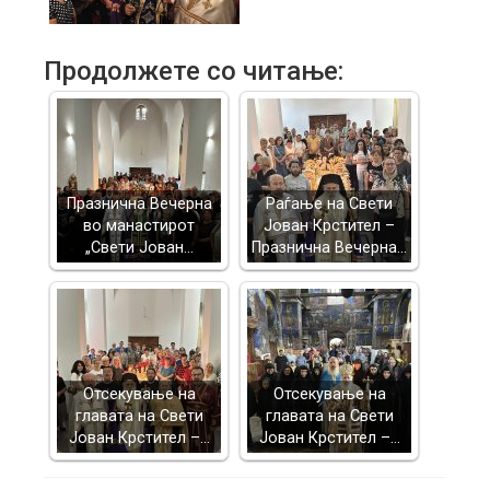
Продолжете со читање:
Празнична Вечерна
Раѓање на Свети
во манастирот
Јован Крстител –
„Свети Јован…
Празнична Вечерна…
Отсекување на
Отсекување на
главата на Свети
главата на Свети
Јован Крстител –…
Јован Крстител –…