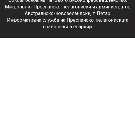
Со благослов на Неговото Високопреосвештенство,
Митрополит Преспанско-пелагониски и администратор
Австралиско-новозеландски, г. Петар
Информативна служба на Преспанско-пелагониската
православна епархија