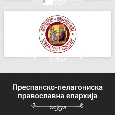
Преспанско-пелагониска
православна епархија