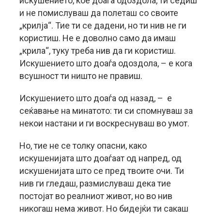
искушението, кое доаѓа одоздола, ти седиш
и не помислуваш да полеташ со своите
„крилја“. Тие ти се дадени, но ти нив не ги
користиш. Не е доволно само да имаш
„крила“, туку треба нив да ги користиш.
Искушението што доаѓа одоздола, – е кога
всушност ти ништо не правиш.
Искушението што доаѓа од назад, – е
сеќавање на минатото: ти си спомнуваш за
некои настани и ги воскреснуваш во умот.
Но, тие не се толку опасни, како
искушенијата што доаѓаат од напред, од
искушенијата што се пред твоите очи. Ти
нив ги гледаш, размислуваш дека тие
постојат во реалниот живот, но во нив
никогаш нема живот. Но бидејќи ти сакаш