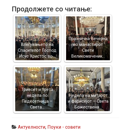
Продолжете со читање:
Празнична Вечерна
Влегувањето на
во манастирот
Спасителот Господ
Свети
Исус Христос во…
Великомаченик…
Триесет и трета
недела по
Недела на митарот
Педесетница –
и фарисејот – Светa
Света…
Божествена…
Актуелности
,
Поуки - совети