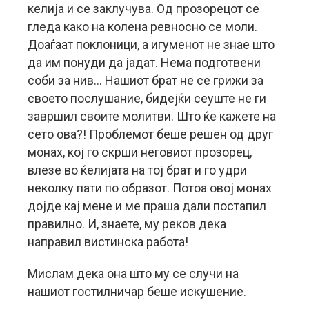
келија и се заклучува. Од прозорецот се
гледа како на колена ревносно се моли.
Доаѓаат поклоници, а игуменот не знае што
да им понуди да јадат. Нема подготвени
соби за нив… Нашиот брат не се грижи за
своето послушание, бидејќи сеуште не ги
завршил своите молитви. Што ќе кажете на
сето ова?! Проблемот беше решен од друг
монах, кој го скрши неговиот прозорец,
влезе во ќелијата на тој брат и го удри
неколку пати по образот. Потоа овој монах
дојде кај мене и ме праша дали постапил
правилно. И, знаете, му реков дека
направил вистинска работа!
Мислам дека она што му се случи на
нашиот гостилничар беше искушение.