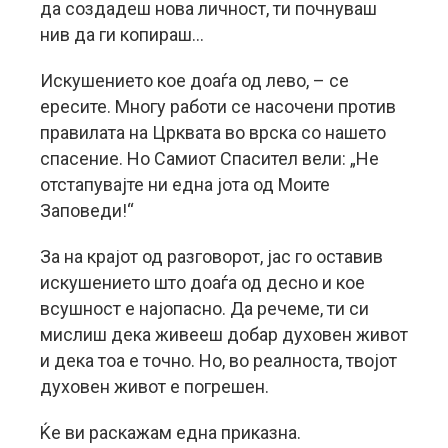
да создадеш нова личност, ти почнуваш
нив да ги копираш…
Искушението кое доаѓа од лево, – се
ересите. Многу работи се насочени против
правилата на Црквата во врска со нашето
спасение. Но Самиот Спасител вели: „Не
отстапувајте ни една јота од Моите
Заповеди!“
За на крајот од разговорот, јас го оставив
искушението што доаѓа од десно и кое
всушност е најопасно. Да речеме, ти си
мислиш дека живееш добар духовен живот
и дека тоа е точно. Но, во реалноста, твојот
духовен живот е погрешен.
Ќе ви раскажам една приказна.