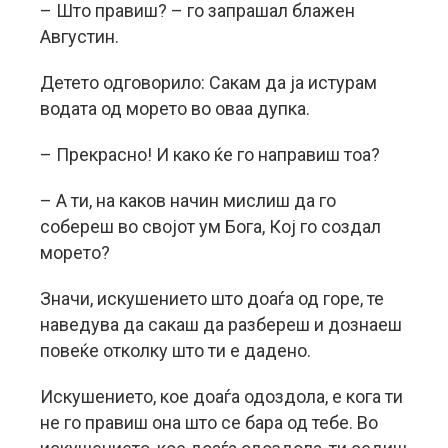
– Што правиш? – го запрашал блажен
Августин.
Детето одговорило: Сакам да ja истурам
водата од морето во оваа дупка.
– Прекрасно! И како ќе го направиш тоа?
– А ти, на каков начин мислиш да го
собереш во својот ум Бога, Кој го создал
морето?
Значи, искушението што доаѓа од горе, те
наведува да сакаш да разбереш и дознаеш
повеќе отколку што ти е дадено.
Искушението, кое доаѓа одоздола, е кога ти
не го правиш она што се бара од тебе. Во