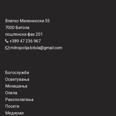
Влатко Миленкоски 55
7000 Битола
поштенски фах 201
+389 47 236 967
mitropolija.bitola@gmail.com
Богослужби
Осветувања
Монашења
Опела
Ракополагања
Посети
Медиуми