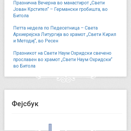
Празнична Вечерна во манастирот „Свети
Јован Крстител“ – Германски гробишта, во
Битола
Петта недела по Педесетница – Света
Архиерејска Литургија во храмот „Свети Кирил
и Методиј“, во Ресен
Празникот на Свети Наум Охридски свечено
прославен во храмот „Свети Наум Охридски“
во Битола
Фејсбук