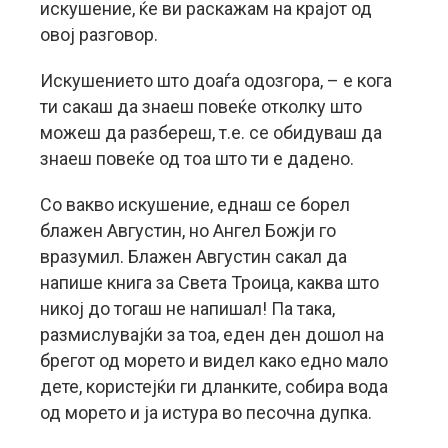
искушение, ќе ви раскажам на крајот од
овој разговор.
Искушението што доаѓа одозгора, – е кога
ти сакаш да знаеш повеќе отколку што
можеш да разбереш, т.е. се обидуваш да
знаеш повеќе од тоа што ти е дадено.
Со вакво искушение, еднаш се борел
блажен Августин, но Ангел Божји го
вразумил. Блажен Августин сакал да
напише книга за Света Троица, каква што
никој до тогаш не напишал! Па така,
размислувајќи за тоа, еден ден дошол на
брегот од морето и видел како едно мало
дете, користејќи ги дланките, собира вода
од морето и ја истура во песочна дупка.