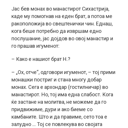
Јас бев монах во манастирот Сихастрија,
каде му помогнав на еден брат, а потоа ме
ракоположија во свештенички чин. Еднаш,
кога беше потребно да извршам едно
послушание, јас дојдов во овој манастир и
го прашав игуменот:
– Како е нашиот брат Н.?
– „Ох, отче“, одговори игуменот, – тој прими
монашки постриг и стана многу добар
монах. Сега е архондар (гостилничар) во
манастирот. Но, тој има една слабост. Кога
ќе застане на молитва, не можеме да го
придвижиме, дури и ако биеме со
камбаните. Што и да правиме, сето тоа е
залудно … Тој се повлекува во својата