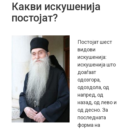
Какви искушенија
постојат?
Постојат шест
видови
искушенија:
искушенија што
доаѓаат
одозгора,
одоздола, од
напред, од
назад, од лево и
од десно. За
последната
форма на