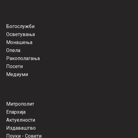
Богослужби
Осветувања
Монашења
Опела
Ракополагања
Посети
Медиуми
Митрополит
Епархија
Актуелности
Издаваштво
Поуки - Совети