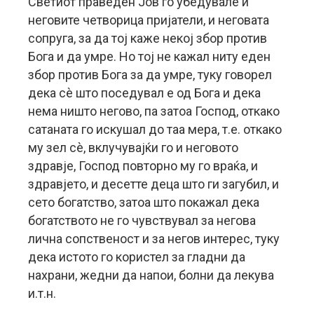
Светиот праведен Јов го убедувале и
неговите четворица пријатели, и неговата
сопруга, за да тој каже некој збор против
Бога и да умре. Но тој не кажал ниту еден
збор против Бога за да умре, туку говорел
дека сè што поседувал е од Бога и дека
нема ништо негово, па затоа Господ, откако
сатаната го искушал до таа мера, т.е. откако
му зел сè, вклучувајќи го и неговото
здравје, Господ повторно му го враќа, и
здравјето, и десетте деца што ги загубил, и
сето богатство, затоа што покажал дека
богатството не го чувствувал за негова
лична сопственост и за негов интерес, туку
дека истото го користел за гладни да
нахрани, жедни да напои, болни да лекува
и.т.н.