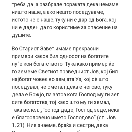
треба да ја разбрале пораката дека немаме
ништо наше, а ако нешто поседуваме,
истото не е наше, туку ни е дар од Бога, кој
ни е даден да го користиме за спасение на
душите.
Во Стариот Завет имаме прекрасни
примери каков бил односот на богатите
луѓе кон богатството. Тука како пример ќе
го земеме Светиот праведниот Јов, кој бил
најбогат човек во земјата Уз, кој сè што
поседувал, не сметал дека е негово, туку
дела е Божјо, па затоа кога Господ му ги зел
сите богатства, тој како што му ги земал,
така велел: „Господ даде, Господ зеде, нека
е благословено името Господово“ (сп. Јов
1, 21). Ние знаеме, браќа и сестри, дека