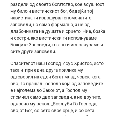
раздели од своето богатство, кое всушност
му било и вистинскиот бог, бидејќи тој
навистина ги извршувал споменатите
заповеди, но само формално, а не од
длабочината на душата и срцето. Ние, браќа
и сестри, ако вистински ги исполнуваме
Божјите Заповеди, тогаш ги исполнуваме и
сите други заповеди.
Спасителот наш Господ Исус Христос, исто
така и при една друга прилика му
одговорил на еден богат млад човек, кога
овој Го прашал Господа која од заповедите
е најголема во Законот, а Господ му
спомнал само две заповеди, а не другите,
односно му рекол: „Возљуби Го Господа,
својот Бог, со сето свое срце, и со сета