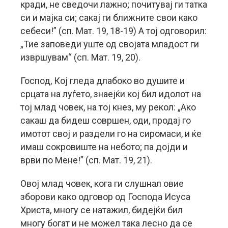
кради, не сведочи лажно; почитувај ги татка
си и мајка си; сакај ги ближните свои како
себеси!” (сп. Мат. 19, 18-19) А тој одговорил:
„Тие заповеди уште од својата младост ги
извршувам“ (сп. Мат. 19, 20).
Господ, Кој гледа длабоко во душите и
срцата на луѓето, знаејќи кој бил идолот на
тој млад човек, на тој кнез, му рекол: „Ако
сакаш да бидеш совршен, оди, продај го
имотот свој и раздели го на сиромаси, и ќе
имаш сокровиште на небото; па дојди и
врви по Мене!” (сп. Мат. 19, 21).
Овој млад човек, кога ги слушнал овие
зборови како одговор од Господа Исуса
Христа, многу се натажил, бидејќи бил
многу богат и не можел така лесно да се