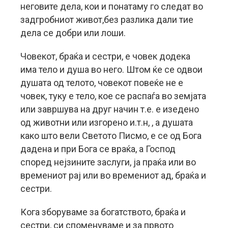
неговите дела, кои и понатаму го следат во
задгробниот живот,без разлика дали тие
дела се добри или лоши.
Човекот, браќа и сестри, е човек додека
има тело и душа во него. Штом ќе се одвои
душата од телото, човекот повеќе не е
човек, туку е тело, кое се распаѓа во земјата
или завршува на друг начин т.е. е изедено
од животни или изгорено и.т.н, , а душата
како што вели Светото Писмо, е се од Бога
дадена и при Бога се враќа, а Господ
според нејзините заслуги, ја праќа или во
времениот рај или во времениот ад, браќа и
сестри.
Кога зборуваме за богатството, браќа и
сестри, си споменуваме и за првото