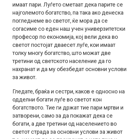
имаат пари. Луѓето сметаат дека парите се
најголемото богатство, па така ако денеска
погледнеме во светот, ќе мора да се
согасиме со еден наш учен универзитетски
професор по економија, кој вели дека во
светот постојат дваесет луѓе, кои имаат
толку многу богатство, што можат две
третини од светското население да го
нахранат и да му обезбедат основни услови
за живот.
Гледате, браќа и сестри, каков е односно на
одделни богати луѓе во светот кон
богатството. Тие ги држат тие пари мртви и
затворени, само за да покажат дека се
богати, а две третини од населението во
светот страда за основни услови за живот