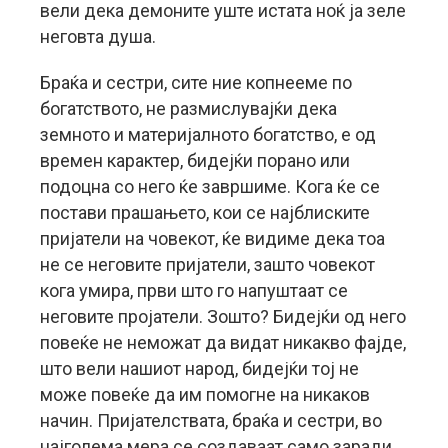
вели дека демоните уште истата ноќ ја зеле
неговта душа.
Браќа и сестри, сите ние копнееме по
богатството, не размислувајќи дека
земното и материјалното богатство, е од
времен карактер, бидејќи порано или
подоцна со него ќе завршиме. Кога ќе се
постави прашањето, кои се најблиските
пријатели на човекот, ќе видиме дека тоа
не се неговите пријатели, зашто човекот
кога умира, први што го напуштаат се
неговите пројатели. Зошто? Бидејќи од него
повеќе не неможат да видат никакво фајде,
што вели нашиот народ, бидејќи тој не
може повеќе да им помогне на никаков
начин. Пријателствата, браќа и сестри, во
најголема мера се создаваат само заради