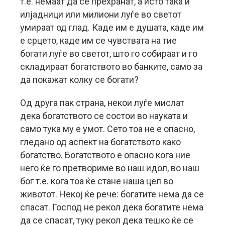
т.е. немаат да се прехранат, а исто така и
илјадници или милиони луѓе во светот
умираат од глад. Каде им е душата, каде им
е срцето, каде им се чувствата на тие
богати луѓе во светот, што го собираат и го
складираат богатството во банките, само за
да покажат колку се богати?
Од друга пак страна, некои луѓе мислат
дека богатството се состои во науката и
само тука му е умот. Сето тоа не е опасно,
гледано од аспект на богатството како
богатство. Богатството е опасно кога ние
него ќе го претвориме во наш идол, во наш
бог т.е. кога тоа ќе стане наша цел во
животот. Некој ќе рече: богатите нема да се
спасат. Господ не рекол дека богатите нема
да се спасат, туку рекол дека тешко ќе се