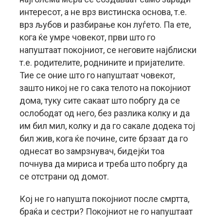
интересот, а не врз вистинска основа, т.е.
врз љубов и разбирање кон луѓето. Па ете,
кога ќе умре човекот, први што го
напуштаат покојниот, се неговите најблиски
т.е. родителите, роднините и пријателите.
Тие се оние што го напуштаат човекот,
зашто никој не го сака телото на покојниот
дома, туку сите сакаат што побргу да се
ослободат од него, без разлика колку и да
им бил мил, колку и да го сакале додека тој
бил жив, кога ќе почине, сите брзаат да го
однесат во замрзнувач, бидејќи тоа
почнува да мириса и треба што побргу да
се отстрани од домот.
Кој не го напушта покојниот после смртта,
браќа и сестри? Покојниот не го напуштаат