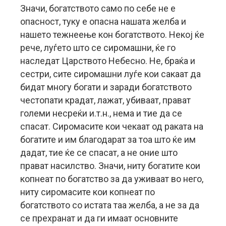
Значи, богатството само по себе не е
опасност, туку е опасна нашата желба и
нашето тежнеење кон богатството. Некој ќе
рече, луѓето што се сиромашни, ќе го
наследат Царството Небесно. Не, браќа и
сестри, сите сиромашни луѓе кои сакаат да
бидат многу богати и заради богатството
честопати крадат, лажат, убиваат, прават
големи несреќи и.т.н., нема и тие да се
спасат. Сиромасите кои чекаат од раката на
богатите и им благодарат за тоа што ќе им
дадат, тие ќе се спасат, а не оние што
прават насилство. Значи, ниту богатите кои
копнеат по богатство за да уживаат во него,
ниту сиромасите кои копнеат по
богатството со истата таа желба, а не за да
се прехранат и да ги имаат основните