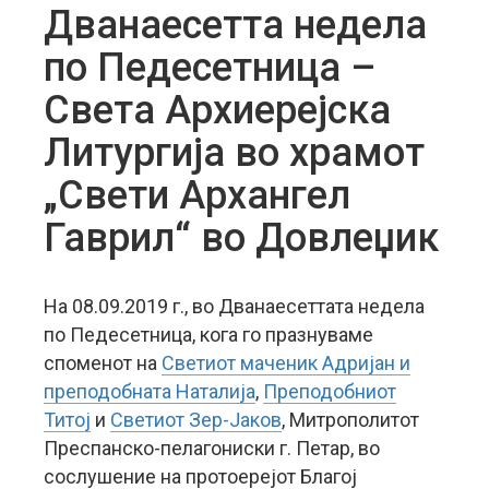
Дванаесетта недела
по Педесетница –
Света Архиерејска
Литургија во храмот
„Свети Архангел
Гаврил“ во Довлеџик
На 08.09.2019 г., во Дванаесеттата недела
по Педесетница, кога го празнуваме
споменот на
Светиот маченик Адријан и
преподобната Наталија
,
Преподобниот
Титој
и
Светиот Зер-Јаков
, Митрополитот
Преспанско-пелагониски г. Петар, во
сослушение на протоерејот Благој