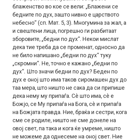
блаженство во кое се вели: „Блажени се
бедните по дух, зашто нивно е царството
небесно“ (сп. Мат. 5, 3). Многумина за жал, а
и свештени лица, погрешно ги разбитаат
зборовите, „бедни по дух“. Некои мислат
дека тие треба да се променат, односно да
не било напишано „бедни по дух“ туку
„скромни“. Не, точно е кажано „бедни по
дух“. Што значи бедни по дух? Беден по
дух е оној што има таков сиромашен дух до
таа мера, што ништо не сака да си припише
дека нему му припаѓа. Сè што има, сè е
Божјо, се Му припаѓа на Бога, сè и припаѓа
на Божјата правда. Ние, браќа и сестри, кога
сме се родиле, ништо не сме донеле на
овој свет, па така и кога ќе умреме, ништо
не можеме да однесеме на оној свет. Ние