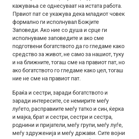
кажувања се однесуваат на истата работа.
Првиот пат се укажува дека младиот човек
формално ги исполнувал Божјите
Заповеди. Ако ние со душа и срце ги
исполнуваме заповедите и ако сме
подготвени богатството да го гледаме како
средство за живот, не само за нашиот, туку
и на ближните, тогаш сме на правиот пат, но
ако богатството го гледаме како цел, тогаш
ние не сме на правиот пат.
Браќа и сестри, заради богатството и
заради интересите, се немирите меѓу
луѓето, расправиите меѓу татко и син, ќерка
и мајка, брат и сестри, сестри и сестра,
роднини и пријатели, меѓу групи, меѓу луѓе,
меѓу здруженија и меѓу држави. Сите војни