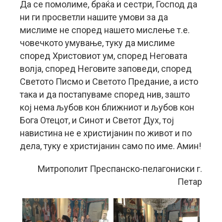
Да се помолиме, браќа и сестри, Господ да
ни ги просветли нашите умови за да
мислиме не според нашето мислење т.е.
човечкото умување, туку да мислиме
според Христовиот ум, според Неговата
волја, според Неговите заповеди, според
Светото Писмо и Светото Предание, а исто
така и да постапуваме според нив, зашто
кој нема љубов кон ближниот и љубов кон
Бога Отецот, и Синот и Светот Дух, тој
навистина не е христијанин по живот и по
дела, туку е христијанин само по име. Амин!
Митрополит Преспанско-пелагониски г.
Петар