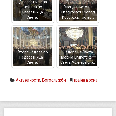
Дваесет и прва
недела по
Влегувањето на
Педесетница –
Спасителот Господ
Света…
Исус Христос во…
Втора недела по
Недела на Света
Педесетница –
Марија Египетска –
Света…
Света Архиерејска…
Актуелности
,
Богослужби
трајна врска