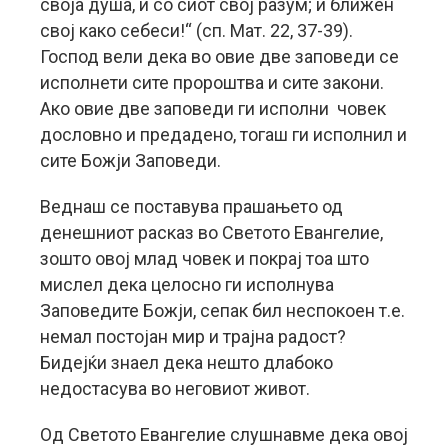
своја душа, и со сиот свој разум; и ближен
свој како себеси!“ (сп. Мат. 22, 37-39).
Господ вели дека во овие две заповеди се
исполнети сите пророштва и сите закони.
Ако овие две заповеди ги исполни човек
дословно и предадено, тогаш ги исполнил и
сите Божји Заповеди.
Веднаш се поставува прашањето од
денешниот расказ во Светото Евангелие,
зошто овој млад човек и покрај тоа што
мислел дека целосно ги исполнува
Заповедите Божји, сепак бил неспокоен т.е.
немал постојан мир и трајна радост?
Бидејќи знаел дека нешто длабоко
недостасува во неговиот живот.
Од Светото Евангелие слушнавме дека овој