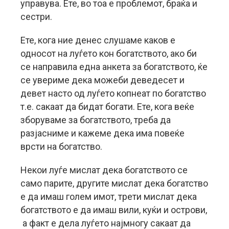
управува. Ете, во тоа е проблемот, браќа и
сестри.
Ете, кога ние денес слушаме каков е
односот на луѓето кон богатството, ако би
се направила една анкета за богатството, ќе
се увериме дека можеби деведесет и
девет насто од луѓето копнеат по богатство
т.е. сакаат да бидат богати. Ете, кога веќе
зборуваме за богатството, треба да
разјасниме и кажеме дека има повеќе
врсти на богатство.
Некои луѓе мислат дека богатството се
само парите, другите мислат дека богатство
е да имаш голем имот, трети мислат дека
богатството е да имаш вили, куќи и острови,
а факт е дела луѓето најмногу сакаат да