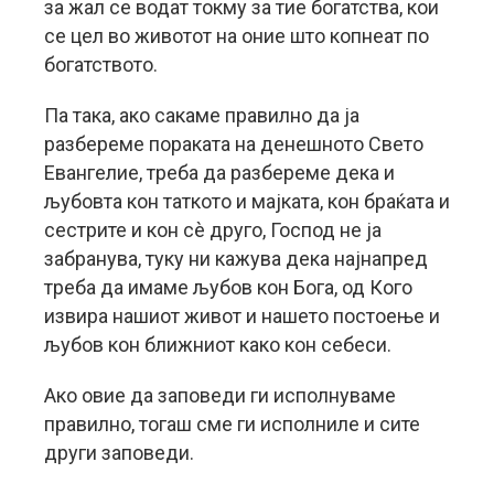
за жал се водат токму за тие богатства, кои
се цел во животот на оние што копнеат по
богатството.
Па така, ако сакаме правилно да ја
разбереме пораката на денешното Свето
Евангелие, треба да разбереме дека и
љубовта кон таткото и мајката, кон браќата и
сестрите и кон сè друго, Господ не ја
забранува, туку ни кажува дека најнапред
треба да имаме љубов кон Бога, од Кого
извира нашиот живот и нашето постоење и
љубов кон ближниот како кон себеси.
Ако овие да заповеди ги исполнуваме
правилно, тогаш сме ги исполниле и сите
други заповеди.