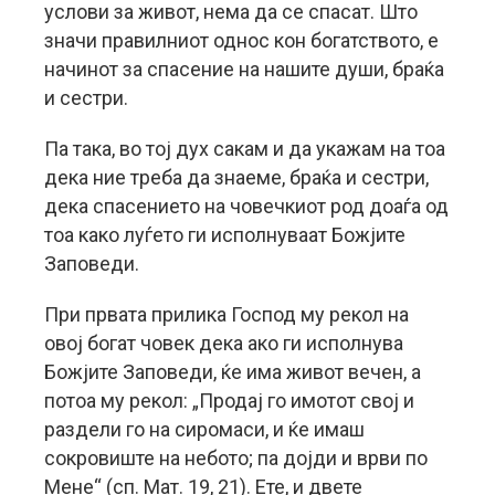
услови за живот, нема да се спасат. Што
значи правилниот однос кон богатството, е
начинот за спасение на нашите души, браќа
и сестри.
Па така, во тој дух сакам и да укажам на тоа
дека ние треба да знаеме, браќа и сестри,
дека спасението на човечкиот род доаѓа од
тоа како луѓето ги исполнуваат Божјите
Заповеди.
При првата прилика Господ му рекол на
овој богат човек дека ако ги исполнува
Божјите Заповеди, ќе има живот вечен, а
потоа му рекол: „Продај го имотот свој и
раздели го на сиромаси, и ќе имаш
сокровиште на небото; па дојди и врви по
Мене“ (сп. Мат. 19, 21). Ете, и двете