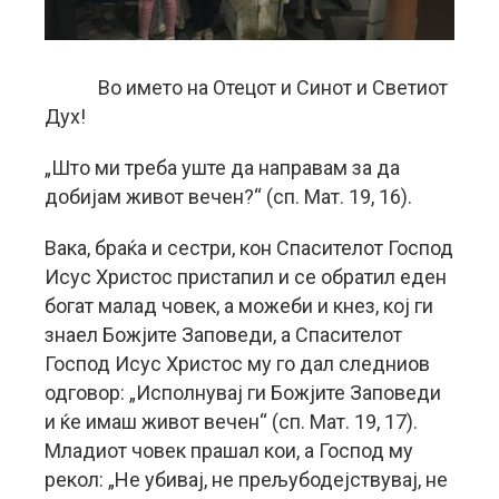
Во името на Отецот и Синот и Светиот
Дух!
„Што ми треба уште да направам за да
добијам живот вечен?“ (сп. Мат. 19, 16).
Вака, браќа и сестри, кон Спасителот Господ
Исус Христос пристапил и се обратил еден
богат малад човек, а можеби и кнез, кој ги
знаел Божјите Заповеди, а Спасителот
Господ Исус Христос му го дал следниов
одговор: „Исполнувај ги Божјите Заповеди
и ќе имаш живот вечен“ (сп. Мат. 19, 17).
Младиот човек прашал кои, а Господ му
рекол: „Не убивај, не прељубодејствувај, не