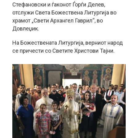
Стефановски и ѓаконот Ѓорѓи Делев,
отслужи Света Божествена Литургија во
храмот „Свети Архангел Гаврил“, во
Довлеџик.
На Божествената Литургија, верниот народ
се причести со Светите Христови Тајни.