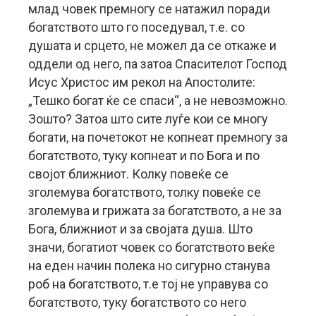
млад човек премногу се натажил поради
богатството што го поседувал, т.е. со
душата и срцето, не можел да се откаже и
оддели од него, па затоа Спасителот Господ
Исус Христос им рекол на Апостолите:
„Тешко богат ќе се спаси“, а не невозможно.
Зошто? Затоа што сите луѓе кои се многу
богати, на почетокот не копнеат премногу за
богатството, туку копнеат и по Бога и по
својот ближниот. Колку повеќе се
зголемува богатството, толку повеќе се
зголемува и грижата за богатството, а не за
Бога, ближниот и за својата душа. Што
значи, богатиот човек со богатството веќе
на еден начин полека но сигурно станува
роб на богатството, т.е тој не управува со
богатството, туку богатството со него