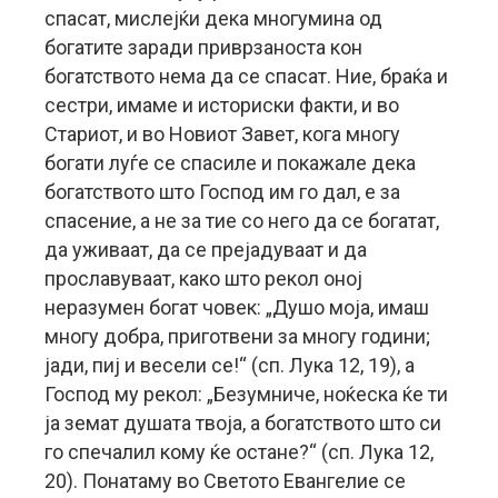
спасат, мислејќи дека многумина од
богатите заради приврзаноста кон
богатството нема да се спасат. Ние, браќа и
сестри, имаме и историски факти, и во
Стариот, и во Новиот Завет, кога многу
богати луѓе се спасиле и покажале дека
богатството што Господ им го дал, е за
спасение, а не за тие со него да се богатат,
да уживаат, да се прејадуваат и да
прославуваат, како што рекол оној
неразумен богат човек: „Душо моја, имаш
многу добра, приготвени за многу години;
јади, пиј и весели се!“ (сп. Лука 12, 19), а
Господ му рекол: „Безумниче, ноќеска ќе ти
ја земат душата твоја, а богатството што си
го спечалил кому ќе остане?“ (сп. Лука 12,
20). Понатаму во Светото Евангелие се