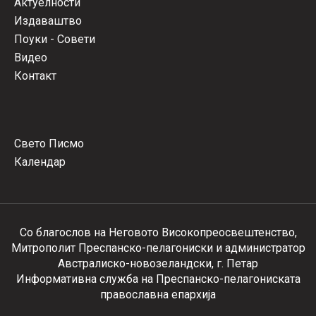
Актуелности
Издаваштво
Поуки - Совети
Видео
Контакт
Свето Писмо
Календар
Со благослов на Неговото Високопреосвештенство,
Митрополит Преспанско-пелагониски и администратор
Австралиско-новозеландски, г. Петар
Информативна служба на Преспанско-пелагониската
православна епархија