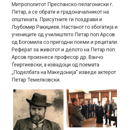
Митрополитот Преспанско-пелагониски г.
Петар, а се обрати и градоначалникот на
општината. Присутните ги поздрави и
Љубомир Ракиџиев. Настанот го збогатија и
учениците од училиштето Петар поп Арсов
од Богомила со пригодни поеми и рецитали.
Реферат за животот и делото на Петар поп
Арсов произнесе професор др. Ванчо
Ѓеиргиевски, а извадоци од поемата
,,Поделбата на Македонија” изведе актерот
Петар Темелковски.