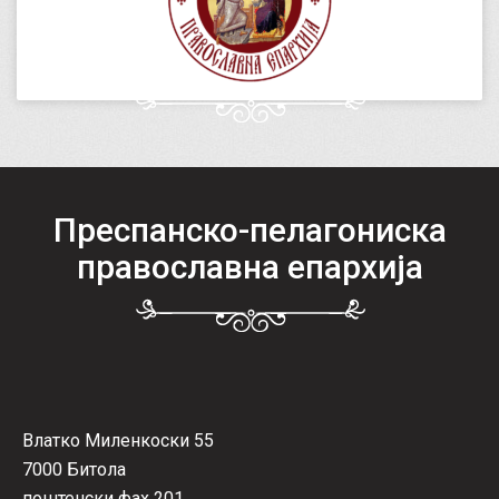
Преспанско-пелагониска
православна епархија
Влатко Миленкоски 55
7000 Битола
поштенски фах 201