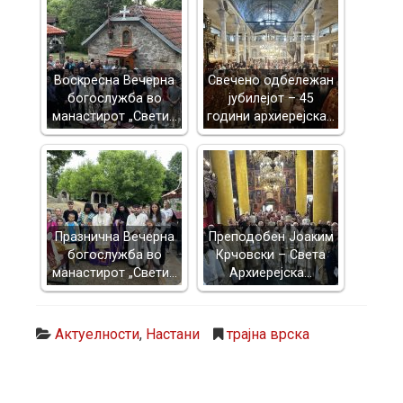
Воскресна Вечерна
Свечено одбележан
богослужба во
јубилејот – 45
манастирот „Свети…
години архиерејска…
Празнична Вечерна
Преподобен Јоаким
богослужба во
Крчовски – Света
манастирот „Свети…
Архиерејска…
Актуелности
,
Настани
трајна врска