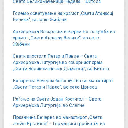
Света Великомаченица Недела – Битола
Големо осветување на храмот „Свети Атанасиј
Велики“, во село Жабени
Архиерејска Воскресна вечерна Богослужба во
храмот „Свети Атанасиј Велики“, во село
Жабени
Свети апостоли Петар и Павле – Света
Архиерејска Литургија во соборниот храм
„Свети Великомаченик Димитриј“, во Битола
Воскресна Вечерна богослужба во манастирот
„Свети Петар и Павле“, во село Црнеец
Раѓање на Свети Јован Крстител – Света
Архиерејска Литургија, во Слепче
Празнична Вечерна во манастирот „Свети
Јован Крстител“ – Германски гробишта, во