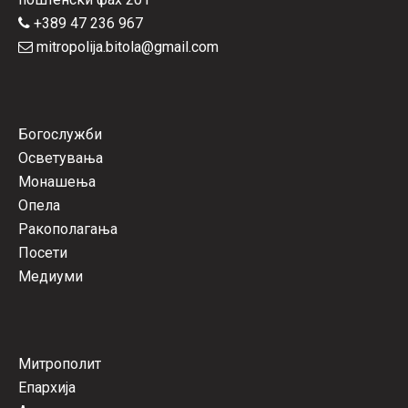
+389 47 236 967
mitropolija.bitola@gmail.com
Богослужби
Осветувања
Монашења
Опела
Ракополагања
Посети
Медиуми
Митрополит
Епархија