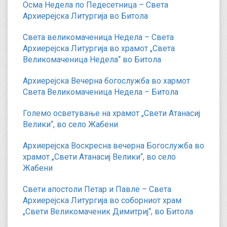
Осма Недела по Педесетница – Света
Архиерејска Литургија во Битола
Света великомаченица Недела – Света
Архиерејска Литургија во храмот „Света
Великомаченица Недела“ во Битола
Архиерејска Вечерна богослужба во хармот
Света Великомаченица Недела – Битола
Големо осветување на храмот „Свети Атанасиј
Велики“, во село Жабени
Архиерејска Воскресна вечерна Богослужба во
храмот „Свети Атанасиј Велики“, во село
Жабени
Свети апостоли Петар и Павле – Света
Архиерејска Литургија во соборниот храм
„Свети Великомаченик Димитриј“, во Битола