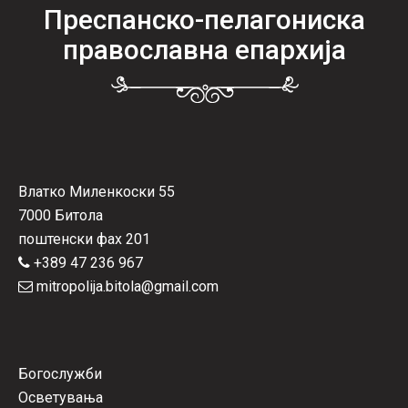
Преспанско-пелагониска
православна епархија
Влатко Миленкоски 55
7000 Битола
поштенски фах 201
+389 47 236 967
mitropolija.bitola@gmail.com
Богослужби
Осветувања