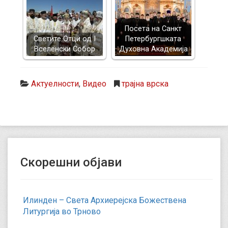
Посета на Санкт
Светите Отци од I
Петербургшката
Вселенски Собор
Духовна Академија
Актуелности
,
Видео
трајна врска
Скорешни објави
Илинден – Света Архиерејска Божествена
Литургија во Трново