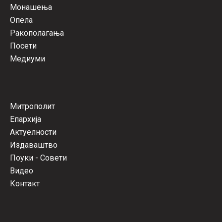
Монашења
Опела
Ракополагања
Посети
Медиуми
Митрополит
Епархија
Актуелности
Издаваштво
Поуки - Совети
Видео
Контакт