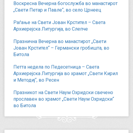
Воскресна Вечерна богослужба во манастирот
„Свети Петар и Павле“, во село Црнеец
Раѓање на Свети Јован Крстител – Света
Архиерејска Литургија, во Слепче
Празнична Вечерна во манастирот „Свети
Јован Крстител“ – Германски гробишта, во
Битола
Петта недела по Педесетница – Света
Архиерејска Литургија во храмот „Свети Кирил
и Методиј“, во Ресен
Празникот на Свети Наум Охридски свечено
прославен во храмот „Свети Наум Охридски“
во Битола