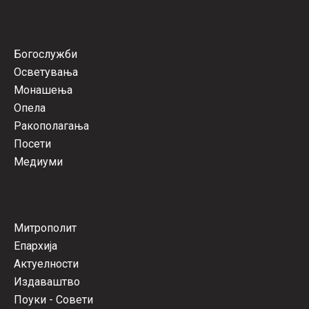
Богослужби
Осветувања
Монашења
Опела
Ракополагања
Посети
Медиуми
Митрополит
Епархија
Актуелности
Издаваштво
Поуки - Совети