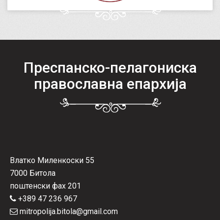
Преспанско-пелагониска
православна епархија
Влатко Миленкоски 55
7000 Битола
поштенски фах 201
+389 47 236 967
mitropolija.bitola@gmail.com