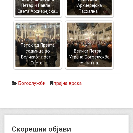
Петар и Павле –
Архиерејска
Света Архиерејска…
Пасхална…
Петок од Првата
седмица во
Велики Петок –
Великиот пост –
Утрена Богослужба
Света…
со Чин на…
Богослужби
трајна врска
Скорешни објави