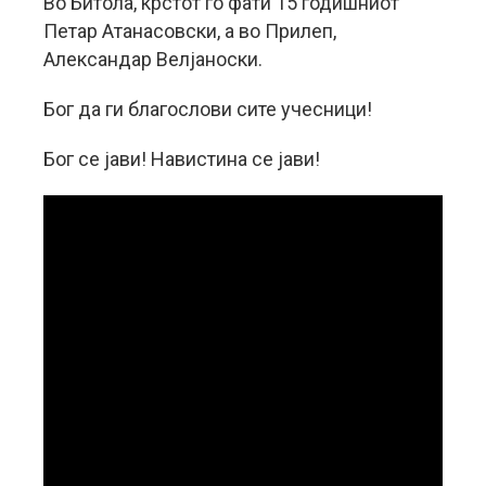
Во Битола, крстот го фати 15 годишниот
Петар Атанасовски, а во Прилеп,
Александар Велјаноски.
Бог да ги благослови сите учесници!
Бог се јави! Навистина се јави!