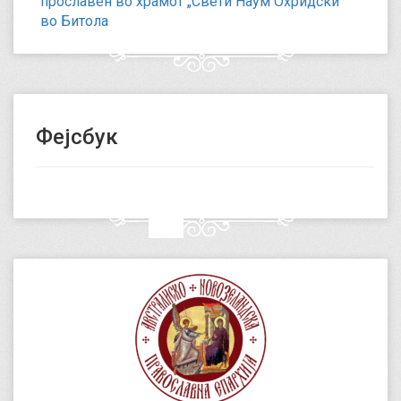
прославен во храмот „Свети Наум Охридски“
во Битола
Фејсбук