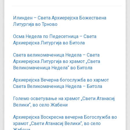
Илинден – Света Архиерејска Божествена
Литургија во Трново
Осма Недела по Педесетница – Света
Архиерејска Литургија во Битола
Света великомаченица Недела – Света
Архиерејска Литургија во храмот „Света
Великомаченица Недела“ во Битола
Архиерејска Вечерна богослужба во хармот
Света Великомаченица Недела – Битола
Големо осветување на храмот „Свети Атанасиј
Велики“, во село Жабени
Архиерејска Воскресна вечерна Богослужба во
храмот „Свети Атанасиј Велики“, во село
Жабени