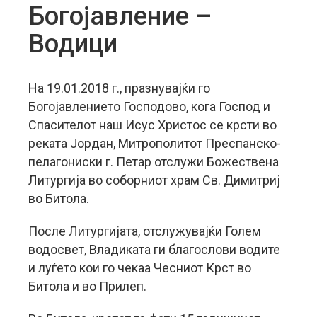
Богојавление –
Водици
На 19.01.2018 г., празнувајќи го
Богојавлението Господово, кога Господ и
Спасителот наш Исус Христос се крсти во
реката Јордан, Митрополитот Преспанско-
пелагониски г. Петар отслужи Божествена
Литургија во соборниот храм Св. Димитриј
во Битола.
После Литургијата, отслужувајќи Голем
водосвет, Владиката ги благослови водите
и луѓето кои го чекаа Чесниот Крст во
Битола и во Прилеп.