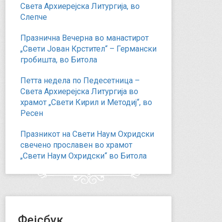
Света Архиерејска Литургија, во
Слепче
Празнична Вечерна во манастирот
„Свети Јован Крстител“ – Германски
гробишта, во Битола
Петта недела по Педесетница –
Света Архиерејска Литургија во
храмот „Свети Кирил и Методиј“, во
Ресен
Празникот на Свети Наум Охридски
свечено прославен во храмот
„Свети Наум Охридски“ во Битола
Фејсбук