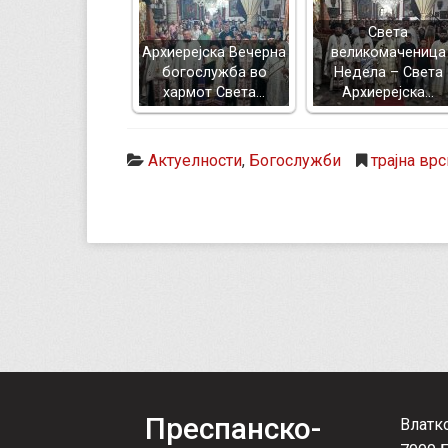
Света
Архиерејска Вечерна
великомаченица
богослужба во
Недела – Света
хармот Света…
Архиерејска…
Актуелности
,
Богослужби
трајна врс
Преспанско-
Влатк