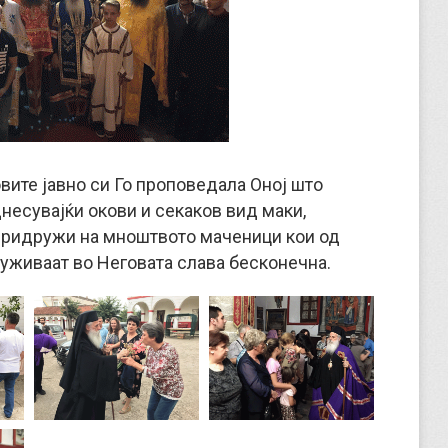
вите јавно си Го проповедала Оној што
есувајќи окови и секаков вид маки,
 придружи на мноштвото маченици кои од
 уживаат во Неговата слава бесконечна.