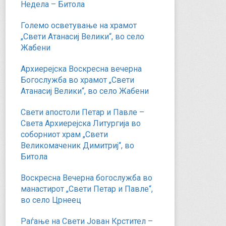
Недела – Битола
Големо осветување на храмот
„Свети Атанасиј Велики“, во село
Жабени
Архиерејска Воскресна вечерна
Богослужба во храмот „Свети
Атанасиј Велики“, во село Жабени
Свети апостоли Петар и Павле –
Света Архиерејска Литургија во
соборниот храм „Свети
Великомаченик Димитриј“, во
Битола
Воскресна Вечерна богослужба во
манастирот „Свети Петар и Павле“,
во село Црнеец
Раѓање на Свети Јован Крстител –