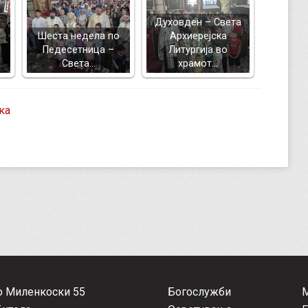
Духовден – Света
Шеста недела по
Архиерејска
Педесетница –
Литургија во
Света…
храмот…
ка
о Миленкоски 55
Богослужби