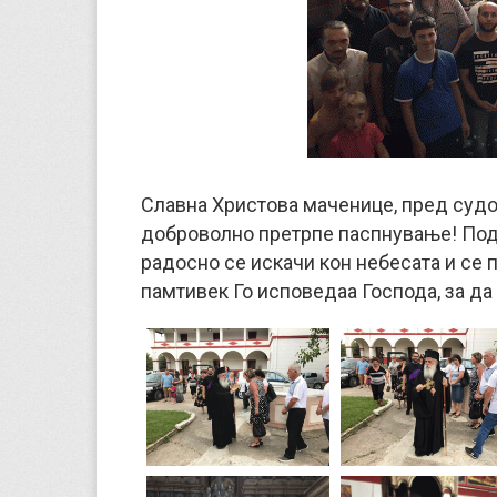
Славна Христова маченице, пред судо
доброволно претрпе паспнување! Подн
радосно се искачи кон небесата и се
памтивек Го исповедаа Господа, за да