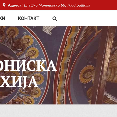
Адреса:
Влатко Миленкоски 55, 7000 Битола
КИ
КОНТАКТ
ОНИСКА
ХИЈА