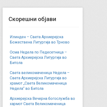
Скорешни објави
Илинден – Света Архиерејска
Божествена Литургија во Трново
Осма Недела по Педесетница –
Света Архиерејска Литургија во
Битола
Света великомаченица Недела –
Света Архиерејска Литургија во
храмот „Света Великомаченица
Недела“ во Битола
Архиерејска Вечерна богослужба во
хармот Света Великомаченица