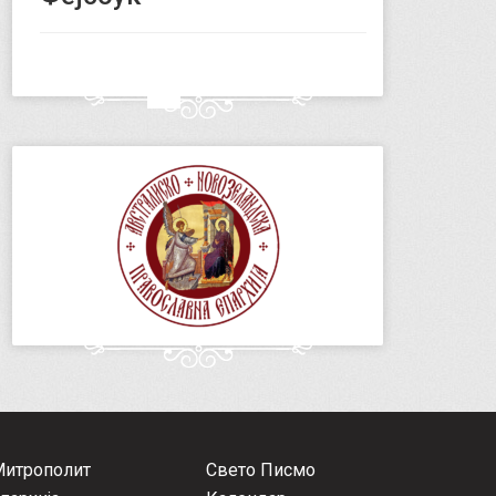
Митрополит
Свето Писмо