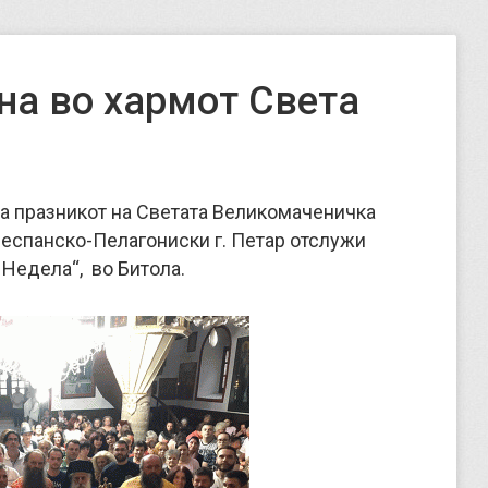
на во хармот Света
на празникот на Светата Великомаченичка
респанско-Пелагониски г. Петар отслужи
 Недела“, во Битола.