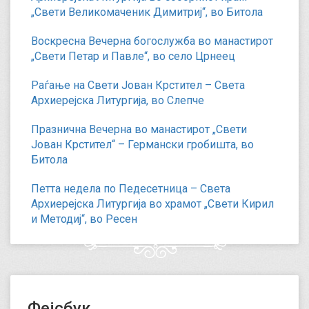
„Свети Великомаченик Димитриј“, во Битола
Воскресна Вечерна богослужба во манастирот
„Свети Петар и Павле“, во село Црнеец
Раѓање на Свети Јован Крстител – Света
Архиерејска Литургија, во Слепче
Празнична Вечерна во манастирот „Свети
Јован Крстител“ – Германски гробишта, во
Битола
Петта недела по Педесетница – Света
Архиерејска Литургија во храмот „Свети Кирил
и Методиј“, во Ресен
Фејсбук