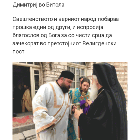
Димитриј во Битола.
Свештенството и верниот народ побараа
прошка едни од други, и испросија
благослов од Бога за со чисти срца да
зачекорат во претстојниот Велигденски
пост.