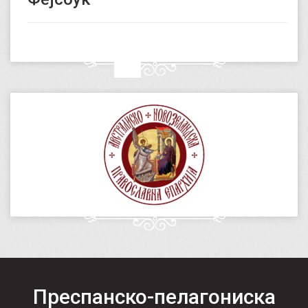
Преспанско-пелагониска