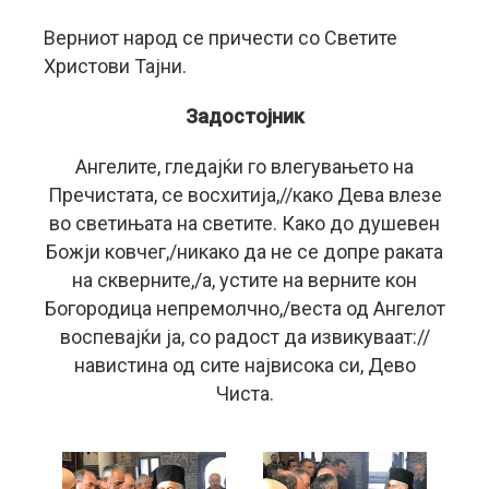
Верниот народ се причести со Светите
Христови Тајни.
Задостојник
Ангелите, гледајќи го влегувањето на
Пречистата, се восхитија,//како Дева влезе
во светињата на светите. Како до душевен
Божји ковчег,/никако да не се допре раката
на скверните,/а, устите на верните кон
Богородица непремолчно,/веста од Ангелот
воспевајќи ја, со радост да извикуваат://
навистина од сите највисока си, Дево
Чиста.