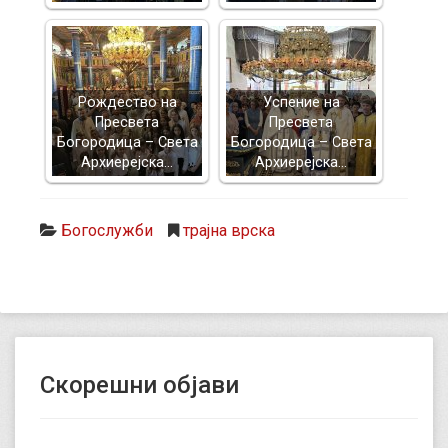
Рождество на
Успение на
Пресвета
Пресвета
Богородица – Света
Богородица – Света
Архиерејска…
Архиерејска…
Богослужби
трајна врска
Скорешни објави