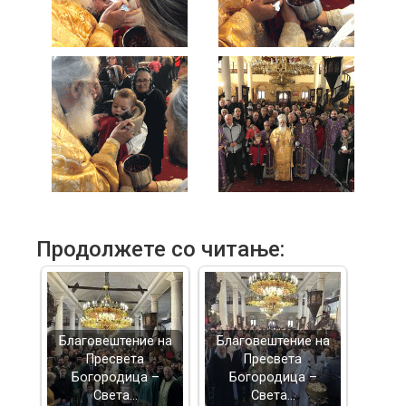
Продолжете со читање:
Благовештение на
Благовештение на
Пресвета
Пресвета
Богородица –
Богородица –
Света…
Света…