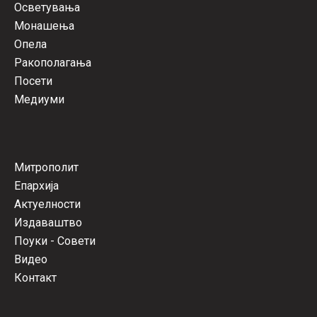
Осветувања
Монашења
Опела
Ракополагања
Посети
Медиуми
Митрополит
Епархија
Актуелности
Издаваштво
Поуки - Совети
Видео
Контакт