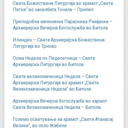
Света Божествена Литургија во храмот „Света
Петка“ во населбата Точила – Прилеп
Преподобна маченичка Параскева Римјанка –
Архиерејска Вечерна Богослужба во Битола
Илинден – Света Архиерејска Божествена
Литургија во Трново
Осма Недела по Педесетница – Света
Архиерејска Литургија во Битола
Света великомаченица Недела – Света
Архиерејска Литургија во храмот „Света
Великомаченица Недела“ во Битола
Архиерејска Вечерна богослужба во хармот
Света Великомаченица Недела – Битола
Големо осветување на храмот „Свети Атанасиј
Велики“, во село Жабени