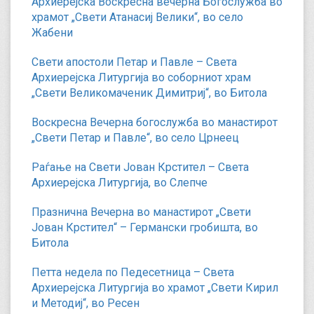
Архиерејска Воскресна вечерна Богослужба во
храмот „Свети Атанасиј Велики“, во село
Жабени
Свети апостоли Петар и Павле – Света
Архиерејска Литургија во соборниот храм
„Свети Великомаченик Димитриј“, во Битола
Воскресна Вечерна богослужба во манастирот
„Свети Петар и Павле“, во село Црнеец
Раѓање на Свети Јован Крстител – Света
Архиерејска Литургија, во Слепче
Празнична Вечерна во манастирот „Свети
Јован Крстител“ – Германски гробишта, во
Битола
Петта недела по Педесетница – Света
Архиерејска Литургија во храмот „Свети Кирил
и Методиј“, во Ресен