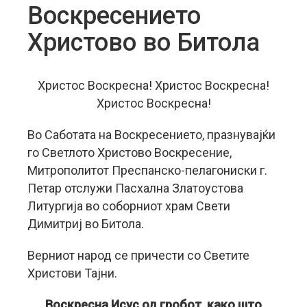
Воскресението
Христово во Битола
Христос Воскресна! Христос Воскресна!
Христос Воскресна!
Во Саботата на Воскресението, празнувајќи
го Светлото Христово Воскресение,
Митрополитот Преспанско-пелагониски г.
Петар отслужи Пасхална Златоустова
Литургија во соборниот храм Свети
Димитриј во Битола.
Верниот народ се причести со Светите
Христови Тајни.
Воскресна Исус од гробот, како што