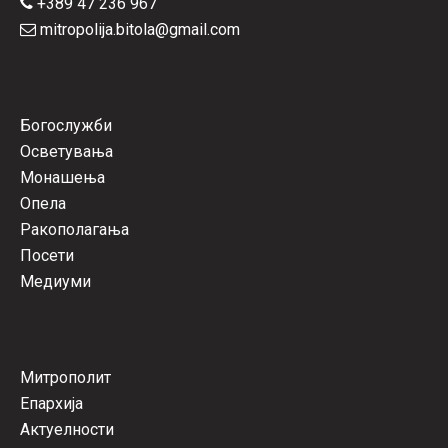
+389 47 236 967
mitropolija.bitola@gmail.com
Богослужби
Осветувања
Монашења
Опела
Ракополагања
Посети
Медиуми
Митрополит
Епархија
Актуелности