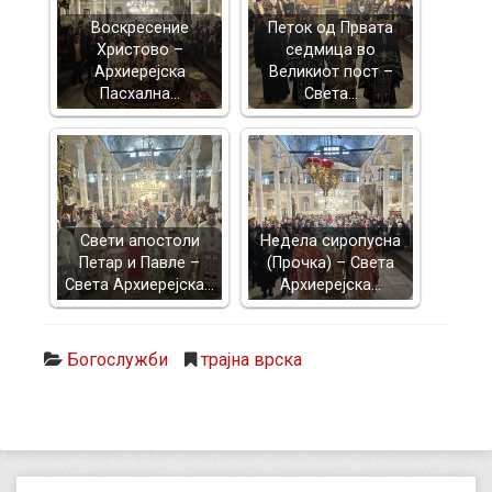
Воскресение
Петок од Првата
Христово –
седмица во
Архиерејска
Великиот пост –
Пасхална…
Света…
Свети апостоли
Недела сиропусна
Петар и Павле –
(Прочка) – Света
Света Архиерејска…
Архиерејска…
Богослужби
трајна врска