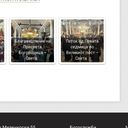
Благовештение на
Петок од Првата
н
Пресвета
седмица во
ка
Богородица –
Великиот пост –
Света…
Света…
о Миленкоски 55
Богослужби