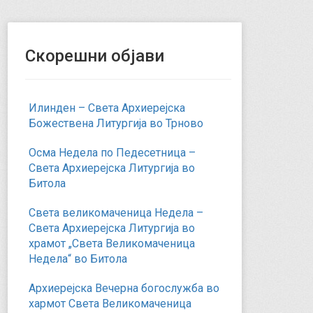
Скорешни објави
Илинден – Света Архиерејска
Божествена Литургија во Трново
Осма Недела по Педесетница –
Света Архиерејска Литургија во
Битола
Света великомаченица Недела –
Света Архиерејска Литургија во
храмот „Света Великомаченица
Недела“ во Битола
Архиерејска Вечерна богослужба во
хармот Света Великомаченица