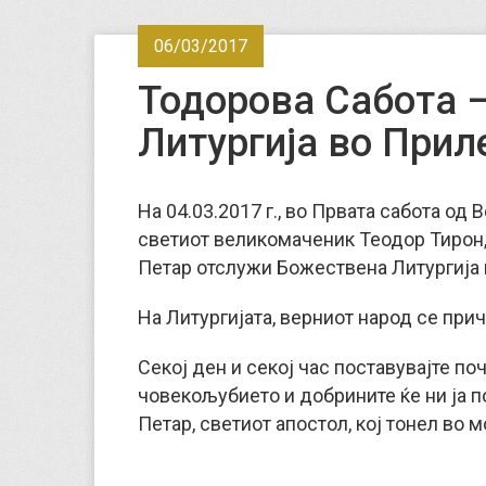
06/03/2017
Тодорова Сабота –
Литургија во Прил
На 04.03.2017 г., во Првата сабота од
светиот великомаченик Теодор Тирон,
Петар отслужи Божествена Литургија 
На Литургијата, верниот народ се прич
Секој ден и секој час поставувајте по
човекољубието и добрините ќе ни ја п
Петар, светиот апостол, кој тонел во 