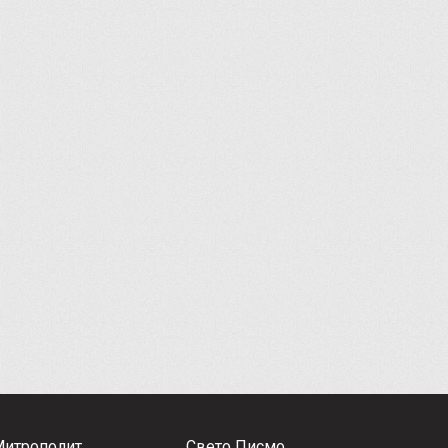
Митрополит
Свето Писмо