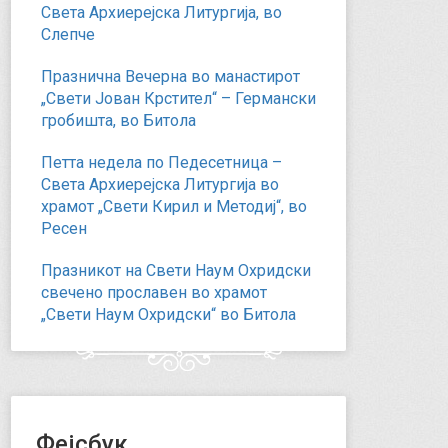
Света Архиерејска Литургија, во
Слепче
Празнична Вечерна во манастирот
„Свети Јован Крстител“ – Германски
гробишта, во Битола
Петта недела по Педесетница –
Света Архиерејска Литургија во
храмот „Свети Кирил и Методиј“, во
Ресен
Празникот на Свети Наум Охридски
свечено прославен во храмот
„Свети Наум Охридски“ во Битола
Фејсбук