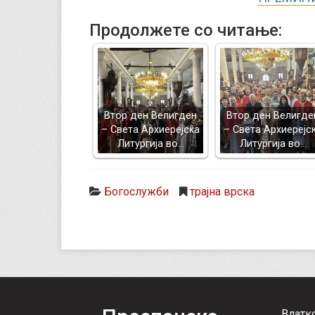
Продолжете со читање:
Втор ден Велигден
Втор ден Велигде
– Света Архиерејска
– Света Архиерејс
Литургија во…
Литургија во…
Богослужби
трајна врска
Влатк