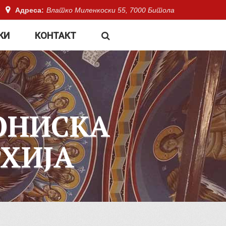
Адреса:
Влатко Миленкоски 55, 7000 Битола
КИ
КОНТАКТ
ОНИСКА
ХИЈА