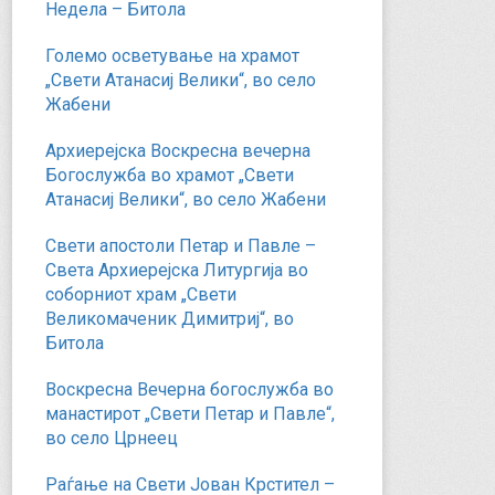
Недела – Битола
Големо осветување на храмот
„Свети Атанасиј Велики“, во село
Жабени
Архиерејска Воскресна вечерна
Богослужба во храмот „Свети
Атанасиј Велики“, во село Жабени
Свети апостоли Петар и Павле –
Света Архиерејска Литургија во
соборниот храм „Свети
Великомаченик Димитриј“, во
Битола
Воскресна Вечерна богослужба во
манастирот „Свети Петар и Павле“,
во село Црнеец
Раѓање на Свети Јован Крстител –