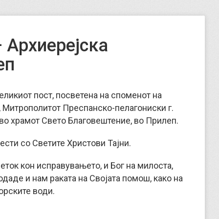
 Архиерејска
еп
 Великиот пост, посветена на споменот на
 Митрополитот Преспанско-пелагониски г.
во храмот Свето Благовештение, во Прилеп.
ести со Светите Христови Тајни.
четок кон исправувањето, и Бог на милоста,
одаде и нам раката на Својата помош, како на
морските води.