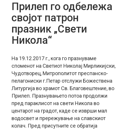
Прилеп го одбележа
својот патрон
празник „Свети
Никола“
На 19.12.2017 г., кога го празнуваме
споменот на Светиот Николај Мирликијски,
Чудотворец, Митрополитот преспанско-
пелагониски г.Петар отслужи Божествена
Литургија во храмот Св. Благовештение, во
Прилеп. Празнувањето потоа продолжи
пред параклисот на свети Никола во
центарот на градот, каде се изврши мал
водосвет и прережување на славскиот
колач. Пред присутните се обратија