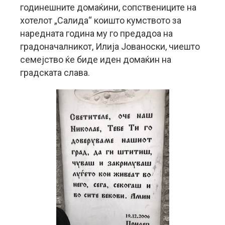
годинешните домаќини, сопствениците на
хотелот „Салида“ коишто кумството за
наредната година му го предадоа на
градоначалникот, Илија Јованоски, чиешто
семејство ќе биде иден домаќин на
градската слава.