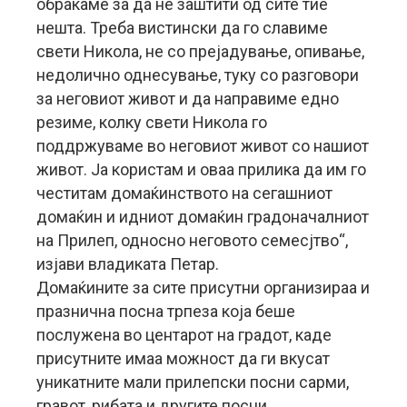
обраќаме за да нè заштити од сите тие
нешта. Треба вистински да го славиме
свети Никола, не со прејадување, опивање,
недолично однесување, туку со разговори
за неговиот живот и да направиме едно
резиме, колку свети Никола го
поддржуваме во неговиот живот со нашиот
живот. Ја користам и оваа прилика да им го
честитам домаќинството на сегашниот
домаќин и идниот домаќин градоначалниот
на Прилеп, односно неговото семесјтво“,
изјави владиката Петар.
Домаќините за сите присутни организираа и
празнична посна трпеза која беше
послужена во центарот на градот, каде
присутните имаа можност да ги вкусат
уникатните мали прилепски посни сарми,
гравот, рибата и другите посни