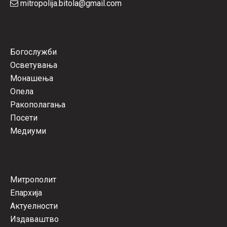
mitropolija.bitola@gmail.com
Богослужби
Осветувања
Монашења
Опела
Ракополагања
Посети
Медиуми
Митрополит
Епархија
Актуелности
Издаваштво