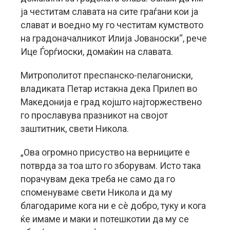
ја честитам славата на сите граѓани кои ја
слават и воедно му го честитам кумството
на градоначалникот Илија Јованоски“, рече
Ице Ѓорѓиоски, домаќин на славата.
Митрополитот преспанско-пелагониски,
владиката Петар истакна дека Прилеп во
Македонија е град којшто најторжествено
го прославува празникот на својот
заштитник, свети Никола.
„Ова огромно присуство на верниците е
потврда за тоа што го зборувам. Исто така
порачувам дека треба не само да го
споменуваме свети Никола и да му
благодариме кога ни е сè добро, туку и кога
ќе имаме и маки и потешкотии да му се