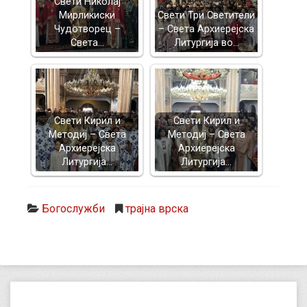
Свети Николај
Мирликиски
Свети Три Светители
Чудотворец –
– Света Архиерејска
Света…
Литургија во…
Свети Кирил и
Свети Кирил и
Методиј – Света
Методиј – Света
Архиерејска
Архиерејска
Литургија…
Литургија…
Богослужби
трајна врска