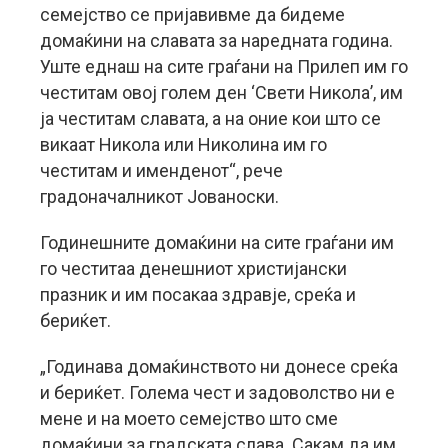
семејство се пријавивме да бидеме
домаќини на славата за наредната година.
Уште еднаш на сите граѓани на Прилеп им го
честитам овој голем ден ‘Свети Никола’, им
ја честитам славата, а на оние кои што се
викаат Никола или Николина им го
честитам и именденот“, рече
градоначалникот Јованоски.
Годинешните домаќини на сите граѓани им
го честитаа денешниот христијански
празник и им посакаа здравје, среќа и
бериќет.
„Годинава домаќинството ни донесе среќа
и бериќет. Голема чест и задоволство ни е
мене и на моето семејство што сме
домаќини за градската слава. Сакам да им