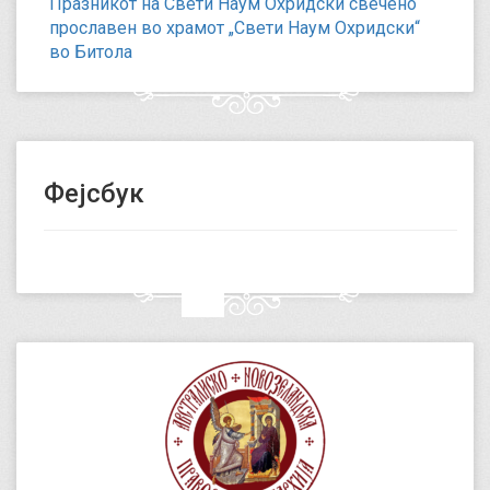
Празникот на Свети Наум Охридски свечено
прославен во храмот „Свети Наум Охридски“
во Битола
Фејсбук