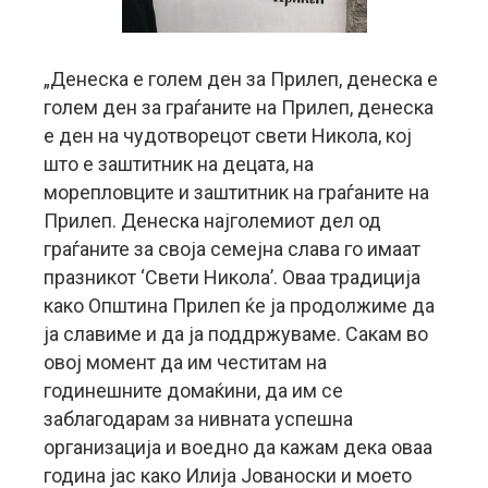
„Денеска е голем ден за Прилеп, денеска е
голем ден за граѓаните на Прилеп, денеска
е ден на чудотворецот свети Никола, кој
што е заштитник на децата, на
морепловците и заштитник на граѓаните на
Прилеп. Денеска најголемиот дел од
граѓаните за своја семејна слава го имаат
празникот ‘Свети Никола’. Оваа традиција
како Општина Прилеп ќе ја продолжиме да
ја славиме и да ја поддржуваме. Сакам во
овој момент да им честитам на
годинешните домаќини, да им се
заблагодарам за нивната успешна
организација и воедно да кажам дека оваа
година јас како Илија Јованоски и моето