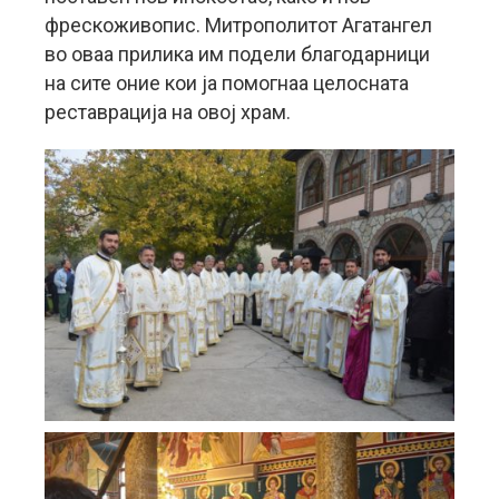
фрескоживопис. Митрополитот Агатангел
во оваа прилика им подели благодарници
на сите оние кои ја помогнаа целосната
реставрација на овој храм.