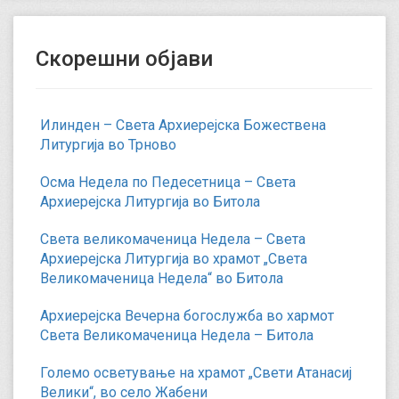
Скорешни објави
Илинден – Света Архиерејска Божествена
Литургија во Трново
Осма Недела по Педесетница – Света
Архиерејска Литургија во Битола
Света великомаченица Недела – Света
Архиерејска Литургија во храмот „Света
Великомаченица Недела“ во Битола
Архиерејска Вечерна богослужба во хармот
Света Великомаченица Недела – Битола
Големо осветување на храмот „Свети Атанасиј
Велики“, во село Жабени