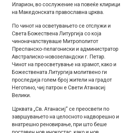
Иларион, во сослужение на повеќе клирици
на Македонската православна црква.
По чинот на осветувањето се отслужи и
Света Божествена Литургија со која
чиноначалствуваше Митрополитот
Преспанско-пелагониски и администратор
Австралиско-новозеландски г. Петар.
Чинот на преосветување на храмот, како и
Божествената Литургија молитвено ги
проследија голем број жители на градот
Неготино, чиј патрон е Свети Атанасиј
Велики.
Црквата „Св. Атанасиј“ се преосвети по
завршувањето на целосното надворешно и
внатрешно реновирање, при што беше
поставен нов инокостас, како и нов