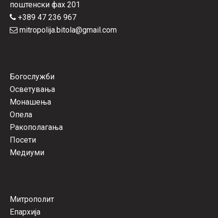
поштенски фах 201
+389 47 236 967
mitropolija.bitola@gmail.com
Богослужби
Осветувања
Монашења
Опела
Ракополагања
Посети
Медиуми
Митрополит
Епархија