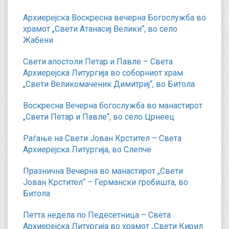
Архиерејска Воскресна вечерна Богослужба во
храмот „Свети Атанасиј Велики“, во село
Жабени
Свети апостоли Петар и Павле – Света
Архиерејска Литургија во соборниот храм
„Свети Великомаченик Димитриј“, во Битола
Воскресна Вечерна богослужба во манастирот
„Свети Петар и Павле“, во село Црнеец
Раѓање на Свети Јован Крстител – Света
Архиерејска Литургија, во Слепче
Празнична Вечерна во манастирот „Свети
Јован Крстител“ – Германски гробишта, во
Битола
Петта недела по Педесетница – Света
Архиерејска Литургија во храмот „Свети Кирил