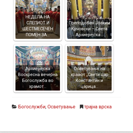
НЕДЕЛА НА
СЛЕПИОТ И
Преподобен Јоаким
ШЕСТМЕСЕЧЕН
Крчовски – Света
ПОМЕН ЗА…
Архиерејска…
Архиерејска
Осветување на
Воскресна вечерна
храмот „Свети цар
Богослужба во
Константин и
храмот…
царица…
Богослужби
,
Осветување
трајна врска