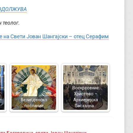
ОДОЛЖУВА
 теолог.
 на Свети Јован Шангајски – отец Серафим
Воскресение
Христово –
–
Велигденско
Архиерејска
а…
послание
Пасхална…