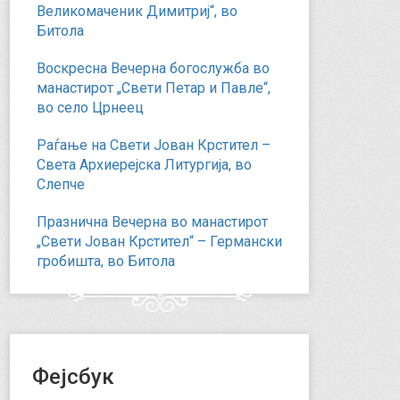
Великомаченик Димитриј“, во
Битола
Воскресна Вечерна богослужба во
манастирот „Свети Петар и Павле“,
во село Црнеец
Раѓање на Свети Јован Крстител –
Света Архиерејска Литургија, во
Слепче
Празнична Вечерна во манастирот
„Свети Јован Крстител“ – Германски
гробишта, во Битола
Фејсбук