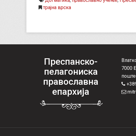
Догматика
,
православно учење
,
Пресве
трајна врска
Преспанско-
Влатк
7000 
пелагониска
поште
православна
+389
епархија
mitr