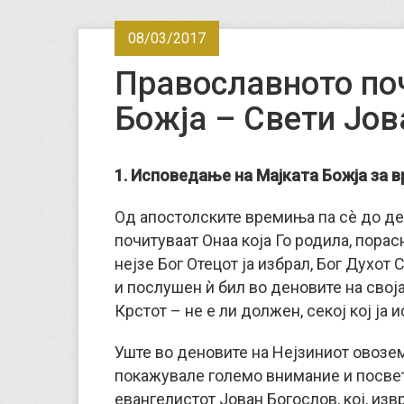
08/03/2017
Православното по
Божја – Свети Јов
1. Исповедање на Мајката Божја за 
Од апостолските времиња па сè до дене
почитуваат Онаа која Го родила, порас
нејзе Бог Отецот ја избрал, Бог Духот 
и послушен ѝ бил во деновите на своја
Крстот – не е ли должен, секој кој ја
Уште во деновите на Нејзиниот овоз
покажувале големо внимание и посвет
евангелистот Јован Богослов, кој, изв