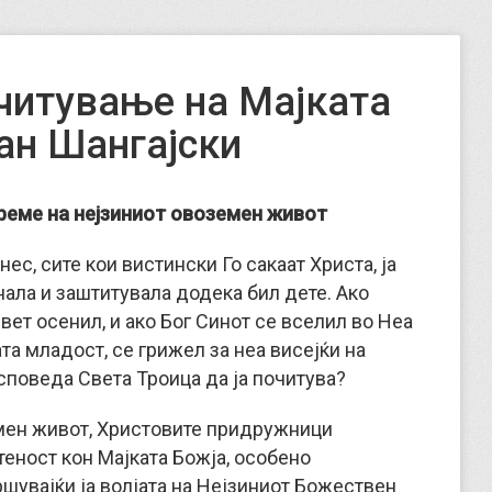
читување на Мајката
ан Шангајски
време на нејзиниот овоземен живот
с, сите кои вистински Го сакаат Христа, ја
нала и заштитувала додека бил дете. Ако
Свет осенил, и ако Бог Синот се вселил во Неа
та младост, се грижел за неа висејќи на
 исповеда Света Троица да ја почитува?
емен живот, Христовите придружници
еност кон Мајката Божја, особено
ршувајќи ја волјата на Нејзиниот Божествен