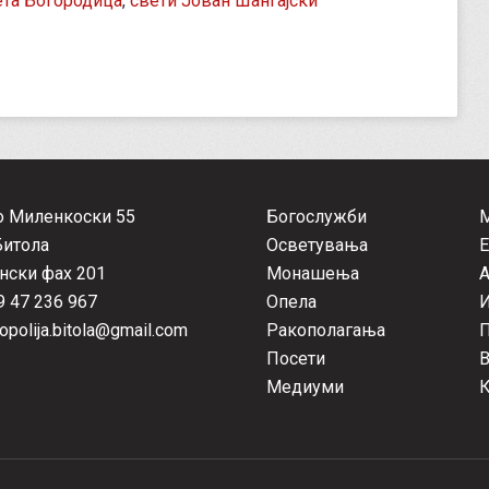
та Богородица
,
свети Јован Шангајски
о Миленкоски 55
Богослужби
Битола
Осветувања
Е
нски фах 201
Монашења
А
 47 236 967
Опела
opolija.bitola@gmail.com
Ракополагања
П
Посети
Медиуми
К