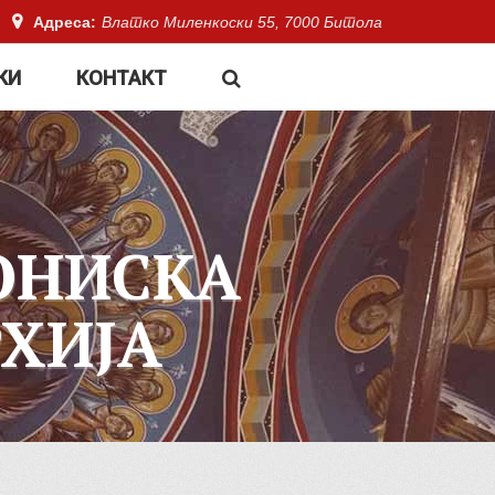
Адреса:
Влатко Миленкоски 55, 7000 Битола
КИ
КОНТАКТ
ОНИСКА
ХИЈА