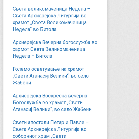
Света великомаченица Недела –
Света Архиерејска Литургија во
храмот „Света Великомаченица
Недела“ во Битола
Архиерејска Вечерна богослужба во
хармот Света Великомаченица
Недела – Битола
Големо осветување на храмот
„Свети Атанасиј Велики“, во село
Жабени
Архиерејска Воскресна вечерна
Богослужба во храмот „Свети
Атанасиј Велики“, во село Жабени
Свети апостоли Петар и Павле –
Света Архиерејска Литургија во
соборниот храм „Свети