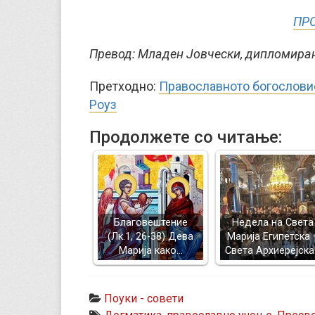
ПР
Превод: Младен Јовчески, дипломиран
Претходно:
Православното богословие
Роуз
Продолжете со читање:
Благовештение
Недела на Света
(Лк.1, 26-38) Дева
Марија Египетска 
Марија како…
Света Архиерејск
Поуки - совети