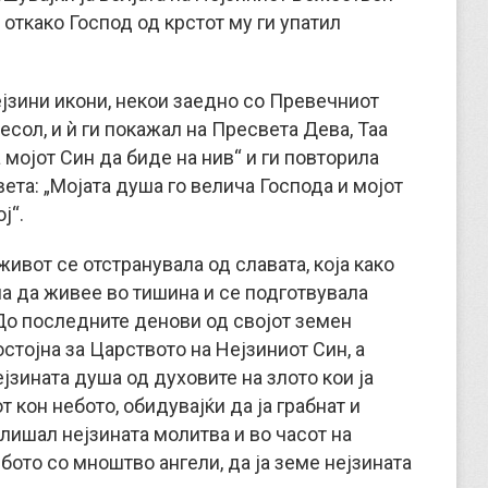
а, откако Господ од крстот му ги упатил
ејзини икони, некои заедно со Превечниот
есол, и ѝ ги покажал на Пресвета Дева, Таа
 мојот Син да биде на нив“ и ги повторила
ета: „Мојата душа го велича Господа и мојот
ј“.
живот се отстранувала од славата, која како
ла да живее во тишина и се подготвувала
 До последните денови од својот земен
стојна за Царството на Нејзиниот Син, а
јзината душа од духовите на злото кои ја
 кон небото, обидувајќи да ja грабнат и
слишал нејзината молитва и во часот на
бото со мноштво ангели, да ја земе нејзината