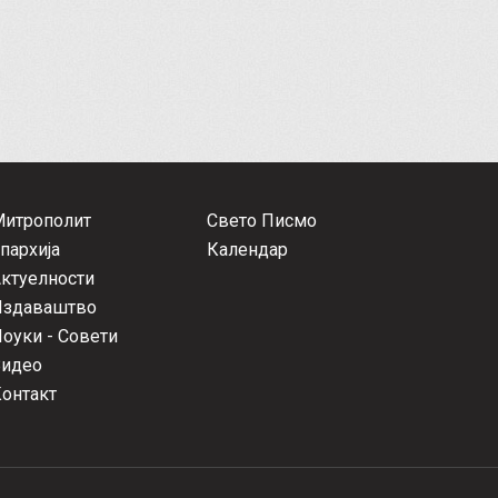
Митрополит
Свето Писмо
пархија
Календар
ктуелности
Издаваштво
оуки - Совети
Видео
онтакт