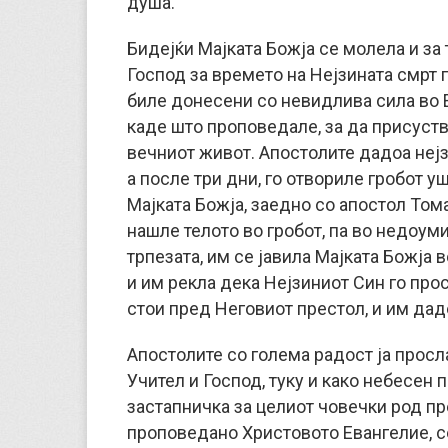
душа.
Бидејќи Мајката Божја се молела и за 
Господ за времето на Нејзината смрт г
биле донесени со невидлива сила во 
каде што проповедале, за да присуст
вечниот живот. Апостолите дадоа нејз
а после три дни, го отвориле гробот у
Мајката Божја, заедно со апостол Тома,
нашле телото во гробот, па во недоумиц
трпезата, им се јавила Мајката Божја 
и им рекла дека Нејзиниот Син го прос
стои пред Неговиот престол, и им дад
Апостолите со голема радост ја просла
Учител и Господ, туку и како небесен 
застапничка за целиот човечки род п
проповедано Христовото Евангелие, с