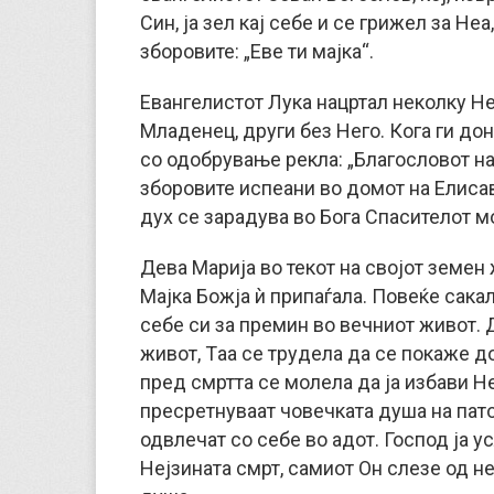
Син, ја зел кај себе и се грижел за Не
зборовите: „Еве ти мајка“.
Евангелистот Лука нацртал неколку Н
Младенец, други без Него. Кога ги дон
со одобрување рекла: „Благословот на
зборовите испеани во домот на Елисав
дух се зарадува во Бога Спасителот мо
Дева Марија во текот на својот земен 
Мајка Божја ѝ припаѓала. Повеќе сака
себе си за премин во вечниот живот.
живот, Tаа се трудела да се покаже до
пред смртта се молела да ја избави Не
пресретнуваат човечката душа на патот
одвлечат со себе во адот. Господ ја у
Нејзината смрт, самиот Он слезе од не