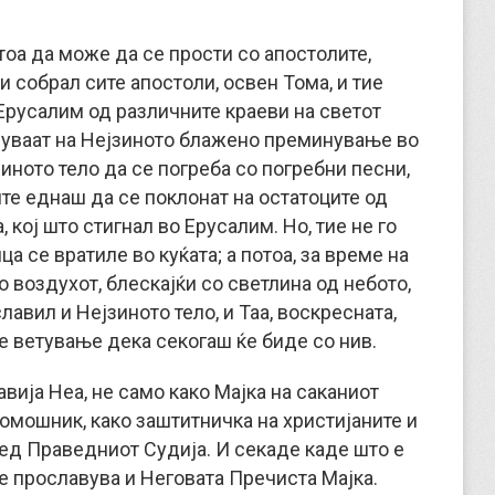
тоа да може да се прости со апостолите,
и собрал сите апостоли, освен Тома, и тие
Ерусалим од различните краеви на светот
вуваат на Нејзиното блажено преминување во
иното тело да се погреба со погребни песни,
ште еднаш да се поклонат на остатоците од
 кој што стигнал во Ерусалим. Но, тие не го
а се вратиле во куќата; а потоа, за време на
во воздухот, блескајќи со светлина од небото,
лавил и Нејзиното тело, и Таа, воскресната,
е ветување дека секогаш ќе биде со нив.
вија Неа, не само како Мајка на саканиот
помошник, како заштитничка на христијаните и
ред Праведниот Судија. И секаде каде што е
е прославува и Неговата Пречиста Мајка.