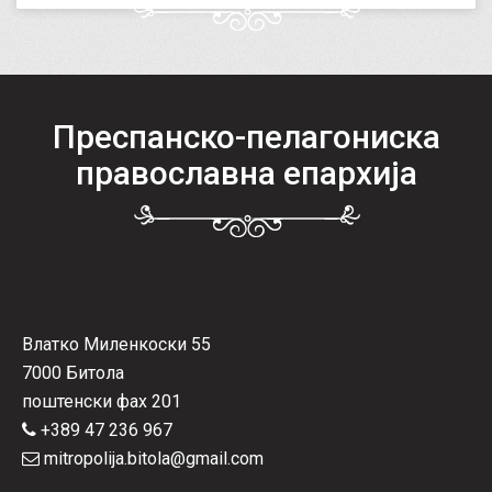
Преспанско-пелагониска
православна епархија
Влатко Миленкоски 55
7000 Битола
поштенски фах 201
+389 47 236 967
mitropolija.bitola@gmail.com