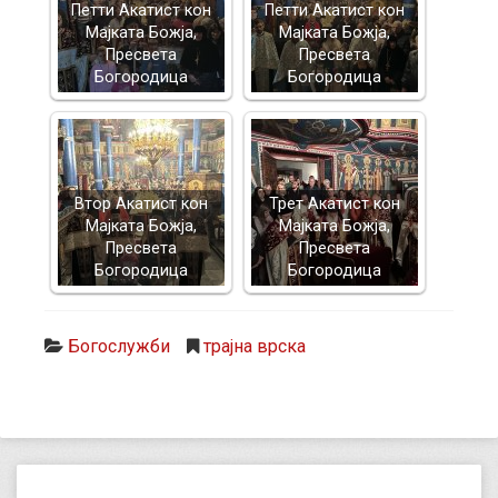
Петти Акатист кон
Петти Акатист кон
Мајката Божја,
Мајката Божја,
Пресвета
Пресвета
Богородица
Богородица
Втор Акатист кон
Трет Акатист кон
Мајката Божја,
Мајката Божја,
Пресвета
Пресвета
Богородица
Богородица
Богослужби
трајна врска