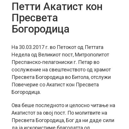
Петти Акатист кон
Пресвета
Богородица
На 30.03.2017 г. во Петокот од Петтата
Недела од Великиот пост, Митрополитот
Преспанско-пелагониски г. Петар во
сослужение на свештенството од храмот
Пресвета Богородица во Битола, отслужи
Повечерие со Акатист кон Пресвета
Богородица.
Ова беше последното и целосно читање на
Акатистот за овој пост. По молитвите на
Пресвета Богородица, Бог да ни даде сили
да ја искористиме благодатта од