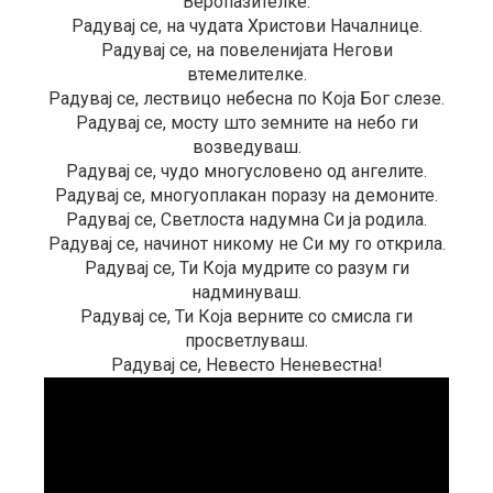
Веропазителке.
Радувај се, на чудата Христови Началнице.
Радувај се, на повеленијата Негови
втемелителке.
Радувај се, лествицо небесна по Која Бог слезе.
Радувај се, мосту што земните на небо ги
возведуваш.
Радувај се, чудо многусловено од ангелите.
Радувај се, многуоплакан поразу на демоните.
Радувај се, Светлоста надумна Си ја родила.
Радувај се, начинот никому не Си му го открила.
Радувај се, Ти Која мудрите со разум ги
надминуваш.
Радувај се, Ти Која верните со смисла ги
просветлуваш.
Радувај се, Невесто Неневестна!