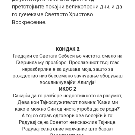
претстојните покајни великопосни дни, и да
го дочекаме Светлото Христово
Воскресение.
КОНДАК 2
Гледајќи се Светата Себеси во чистота, смело на
Гавриила му прозборе: Преславниот твој глас
неразбирлив е за душава моја, зашто за
рождество низ бессемено зачнување зборуваш
воскликнувајќи: Алилуја!
ИКОС 2
Сакајќи да го разбере недостижното за разумот,
Дева кон Тајнослужителот повика: ‘Кажи ми
како е можно Син од чиста утроба да се роди?’
А тој со страв одговори ова велејќи ѝ го:
Радувај се,на Советот неискажлив Тајнице.
Радувај се,на оние молчание што бараат