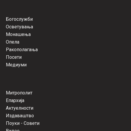
Богослужби
Осветувања
Монашења
Опела
Ракополагања
Посети
Медиуми
Митрополит
Епархија
Актуелности
Издаваштво
Поуки - Совети
Видео