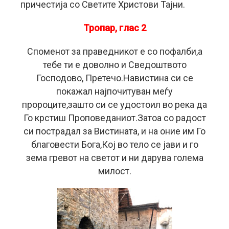
причестија со Светите Христови Тајни.
Тропар, глас 2
Споменот за праведникот е со пофалби,а
тебе ти е доволно и Сведоштвото
Господово, Претечо.Навистина си се
покажал најпочитуван меѓу
пророците,зашто си се удостоил во река да
Го крстиш Проповеданиот.Затоа со радост
си пострадал за Вистината, и на оние им Го
благовести Бога,Кој во тело се јави и го
зема гревот на светот и ни дарува голема
милост.