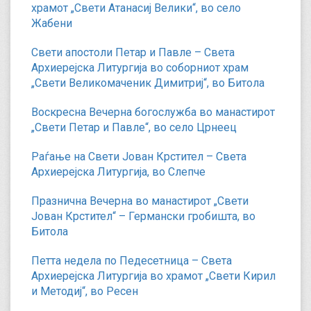
храмот „Свети Атанасиј Велики“, во село
Жабени
Свети апостоли Петар и Павле – Света
Архиерејска Литургија во соборниот храм
„Свети Великомаченик Димитриј“, во Битола
Воскресна Вечерна богослужба во манастирот
„Свети Петар и Павле“, во село Црнеец
Раѓање на Свети Јован Крстител – Света
Архиерејска Литургија, во Слепче
Празнична Вечерна во манастирот „Свети
Јован Крстител“ – Германски гробишта, во
Битола
Петта недела по Педесетница – Света
Архиерејска Литургија во храмот „Свети Кирил
и Методиј“, во Ресен