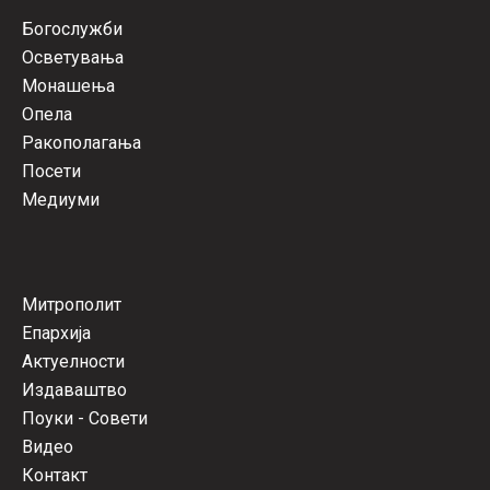
Богослужби
Осветувања
Монашења
Опела
Ракополагања
Посети
Медиуми
Митрополит
Епархија
Актуелности
Издаваштво
Поуки - Совети
Видео
Контакт