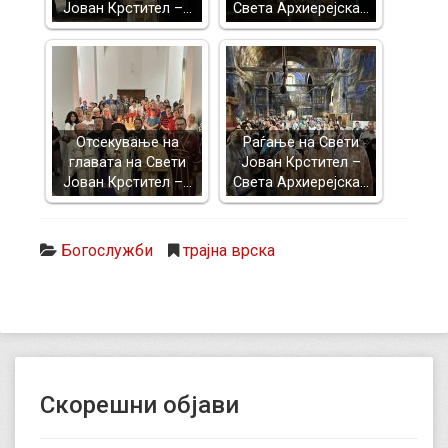
Јован Крстител –…
Света Архиерејска…
Отсекување на
Раѓање на Свети
главата на Свети
Јован Крстител –
Јован Крстител –…
Света Архиерејска…
Богослужби
трајна врска
Скорешни објави