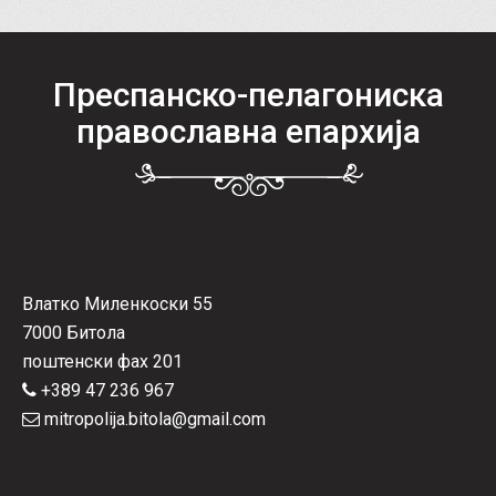
Преспанско-пелагониска
православна епархија
Влатко Миленкоски 55
7000 Битола
поштенски фах 201
+389 47 236 967
mitropolija.bitola@gmail.com