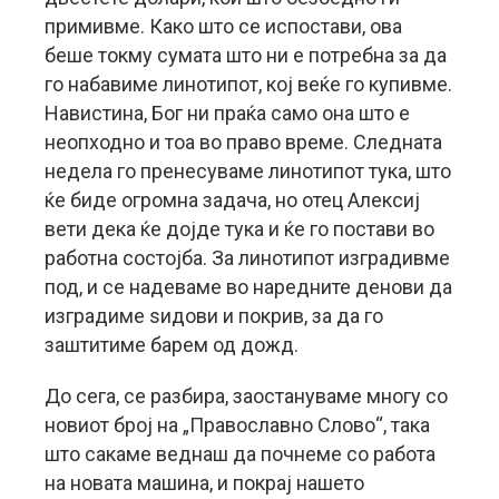
примивме. Како што се испостави, ова
беше токму сумата што ни е потребна за да
го набавиме линотипот, кој веќе го купивме.
Навистина, Бог ни праќа само она што е
неопходно и тоа во право време. Следната
недела го пренесуваме линотипот тука, што
ќе биде огромна задача, но отец Алексиј
вети дека ќе дојде тука и ќе го постави во
работна состојба. За линотипот изградивме
под, и се надеваме во наредните денови да
изградиме ѕидови и покрив, за да го
заштитиме барем од дожд.
До сега, се разбира, заостануваме многу со
новиот број на „Православно Слово“, така
што сакаме веднаш да почнеме со работа
на новата машина, и покрај нашето