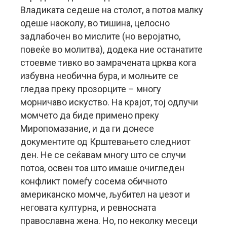
Владиката седеше на столот, а потоа малку
одеше наоколу, во тишина, целосно
задлабочен во мислите (но веројатно,
повеќе во молитва), додека ние останатите
стоевме тивко во замрачената црква кога
избувна необична бура, и молњите се
гледаа преку прозорците – многу
морничаво искуство. На крајот, тој одлучи
момчето да биде примено преку
Миропомазание, и да ги донесе
документите од Крштевањето следниот
ден. Не се сеќавам многу што се случи
потоа, освен тоа што имаше очигледен
конфликт помеѓу сосема обичното
американско момче, љубител на џезот и
неговата културна, и ревносната
православна жена. Но, по неколку месеци