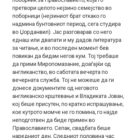
претвори целото нејзино семејство во
поборници (нејзиниот брат откако го
надмина бунтовниот период, сега студира
во Џорданвил). Јас разговарав со него
еднаш или двапати и му дадов литература
за читање, и во последен момент бев
повикан да бидам негов кум. Тој требаше
да прими Миропомазание, доаѓајќи од
англиканство, во саботата вечерта по
вечерната служба. Тој не можеше да ги
донесе документите од неговото
англиканско крштевање и Владиката Јован,
кој беше присутен, по кратко испрашување,
кое кутрото момче не го помина, го најде
неподготвен да биде примен во
Православието. Сепак, свадбата беше
наредниот ден. Следниот половина час