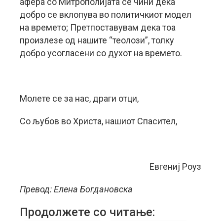
афера со Митрополијата се чини дека
добро се вклопува во политичкиот модел
на времето; Претпоставувам дека тоа
произлезе од нашите “теолози”, толку
добро усогласени со духот на времето.
Молете се за нас, драги отци,
Со љубов во Христа, нашиот Спасител,
Евгениј Роуз
Превод: Елена Богдановска
Продолжете со читање: