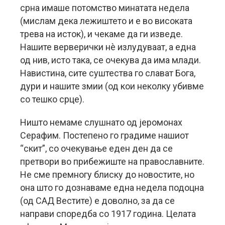
срна имаше потомство минатата недела
(мислам дека лежиштето и е во високата
трева на исток), и чекаме да ги изведе.
Нашите верверички нè излудуваат, а една
од нив, исто така, се очекува да има млади.
Навистина, сите суштества го слават Бога,
дури и нашите змии (од кои неколку убивме
со тешко срце).
Ништо немаме слушнато од јеромонах
Серафим. Постепено го градиме нашиот
“скит”, со очекување еден ден да се
претвори во прибежиште на православните.
Не сме премногу блиску до новостите, но
она што го дознаваме една недела подоцна
(од САД Вестите) е доволно, за да се
направи споредба со 1917 година. Целата