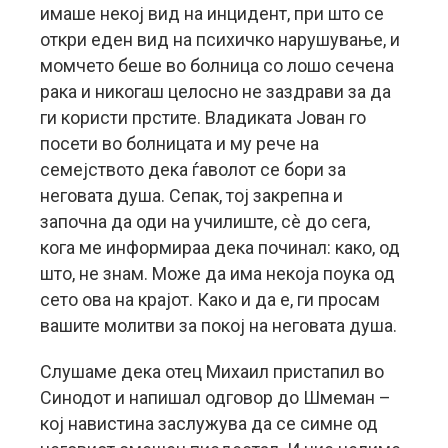
имаше некој вид на инцидент, при што се
откри еден вид на психичко нарушување, и
момчето беше во болница со лошо сечена
рака и никогаш целосно не заздрави за да
ги користи прстите. Владиката Јован го
посети во болницата и му рече на
семејството дека ѓаволот се бори за
неговата душа. Сепак, тој закрепна и
започна да оди на училиште, сè до сега,
кога ме информираа дека починал: како, од
што, не знам. Може да има некоја поука од
сето ова на крајот. Како и да е, ги просам
вашите молитви за покој на неговата душа.
Слушаме дека отец Михаил пристапил во
Синодот и напишал одговор до Шмеман –
кој навистина заслужува да се симне од