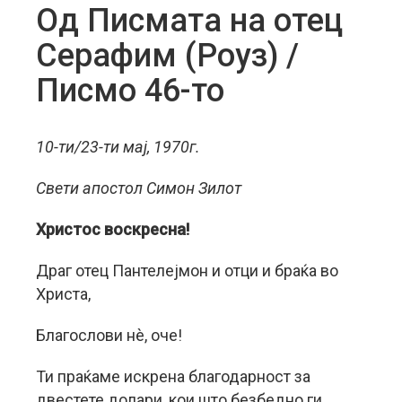
Од Писмата на отец
Серафим (Роуз) /
Писмо 46-то
10-ти/23-ти мај, 1970г.
Свети апостол Симон Зилот
Христос воскресна!
Драг отец Пантелејмон и отци и браќа во
Христа,
Благослови нè, оче!
Ти праќаме искрена благодарност за
двестете долари, кои што безбедно ги