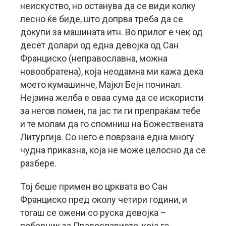
неискуство, но останува да се види колку
лесно ќе биде, што допрва треба да се
докупи за машината итн. Во прилог е чек од
десет долари од една девојка од Сан
Франциско (неправославна, можна
новообратена), која неодамна ми кажа дека
моето кумашинче, Мајкл Бејн починал.
Нејзина желба е оваа сума да се искористи
за негов помен, па јас ти ги препраќам тебе
и те молам да го спомниш на Божествената
Литургија. Со него е поврзана една многу
чудна приказна, која не може целосно да се
разбере.
Тој беше примен во црквата во Сан
Франциско пред околу четири години, и
тогаш се ожени со руска девојка –
поборник за Православието, која го