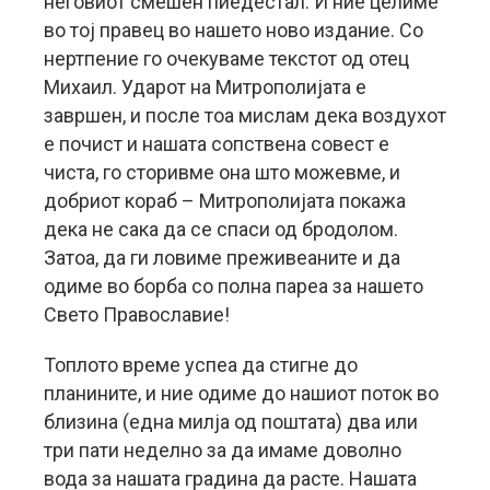
неговиот смешен пиедестал. И ние целиме
во тој правец во нашето ново издание. Со
нертпение го очекуваме текстот од отец
Михаил. Ударот на Митрополијата е
завршен, и после тоа мислам дека воздухот
е почист и нашата сопствена совест е
чиста, го сторивме она што можевме, и
добриот кораб – Митрополијата покажа
дека не сака да се спаси од бродолом.
Затоа, да ги ловиме преживеаните и да
одиме во борба со полна пареа за нашето
Свето Православие!
Топлото време успеа да стигне до
планините, и ние одиме до нашиот поток во
близина (една милја од поштата) два или
три пати неделно за да имаме доволно
вода за нашата градина да расте. Нашата