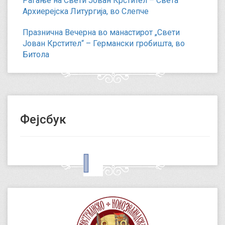
Раѓање на Свети Јован Крстител – Света
Архиерејска Литургија, во Слепче
Празнична Вечерна во манастирот „Свети
Јован Крстител“ – Германски гробишта, во
Битола
Фејсбук