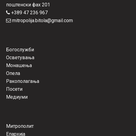
поштенски фах 201
+389 47 236 967
mitropolija.bitola@gmail.com
Богослужби
Осветувања
Монашења
Опела
Ракополагања
Посети
Медиуми
Митрополит
Епархија