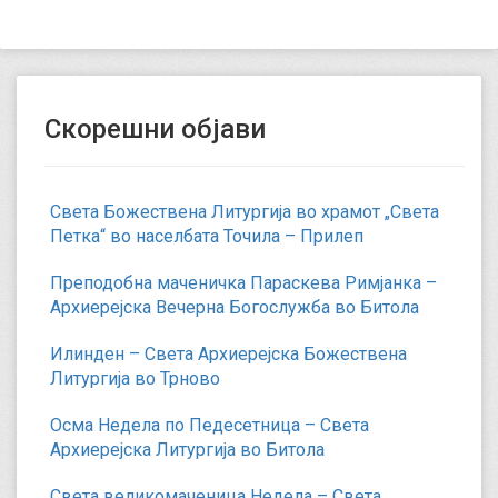
Скорешни објави
Света Божествена Литургија во храмот „Света
Петка“ во населбата Точила – Прилеп
Преподобна маченичка Параскева Римјанка –
Архиерејска Вечерна Богослужба во Битола
Илинден – Света Архиерејска Божествена
Литургија во Трново
Осма Недела по Педесетница – Света
Архиерејска Литургија во Битола
Света великомаченица Недела – Света