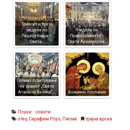
Триесет и трета
недела по
Недела на
Педесетница –
Православието –
Света…
Света Архиерејска…
Големо осветување
на храмот „Свети
Атанасиј Велики“,…
Божикно послание
Поуки - совети
отец Серафим Роуз
,
Писма
трајна врска