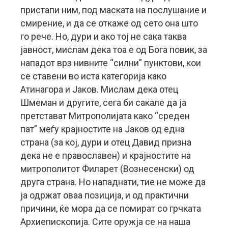
пристапи ним, под маската на послушание и
смирение, и да се откаже од сето она што
го рече. Но, дури и ако тој не сака таква
јавност, мислам дека тоа е од Бога повик, за
нападот врз нивните “силни” пунктови, кои
се ставени во иста категорија како
Атинагора и Јаков. Мислам дека отец
Шмеман и другите, сега би сакале да ја
претстават Митрополијата како “среден
пат” меѓу крајностите на Јаков од една
страна (за кој, дури и отец Давид призна
дека не е православен) и крајностите на
митрополитот Филарет (Вознесенски) од
друга страна. Но нападнати, тие не може да
ја одржат оваа позиција, и од практични
причини, ќе мора да се помират со грчката
Архиепископија. Сите оружја се на наша