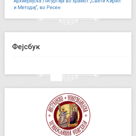
Архиерејска Литургија во храмот „Свети Кирил
и Методиј“, во Ресен
Фејсбук