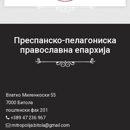
Преспанско-пелагониска
православна епархија
Влатко Миленкоски 55
7000 Битола
поштенски фах 201
+389 47 236 967
mitropolija.bitola@gmail.com