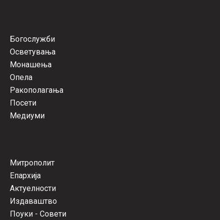
Богослужби
Осветувања
Монашења
Опела
Ракополагања
Посети
Медиуми
Митрополит
Епархија
Актуелности
Издаваштво
Поуки - Совети