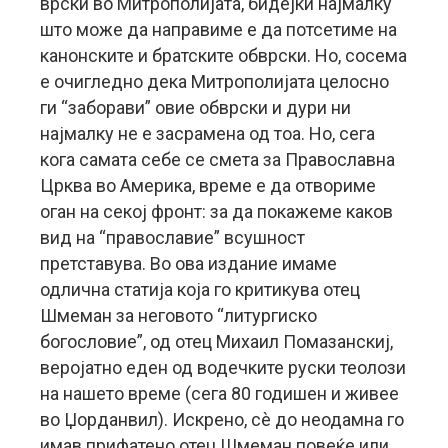
врски во Митрополијата,
бидејќи најмалку
што може да направиме е да потсетиме на
канонските и братските обврски. Но, сосема
е очигледно дека Митрополијата целосно
ги “заборави” овие обврски и дури ни
најмалку не е засрамена од тоа. Но, сега
кога самата себе се смета за Православна
Црква во Америка, време е да отвориме
оган на секој фронт: за да покажеме каков
вид на “православие” всушност
претставува. Во ова издание имаме
одлична статија која го критикува отец
Шмеман за неговото “литургиско
богословие”, од отец Михаил Помазанскиј,
веројатно еден од водечките руски теолози
на нашето време (сега 80 годишен и живее
во Џорданвил). Искрено, сè до неодамна го
имав прифатено отец Шмеман повеќе или