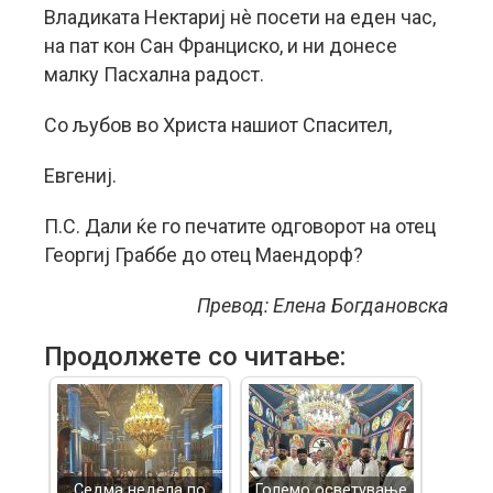
Владиката Нектариј нè посети на еден час,
на пат кон Сан Франциско, и ни донесе
малку Пасхална радост.
Со љубов во Христа нашиот Спасител,
Евгениј.
П.С. Дали ќе го печатите одговорот на отец
Георгиј Граббе до отец Маендорф?
Превод: Елена Богдановска
Продолжете со читање:
Седма недела по
Големо осветување