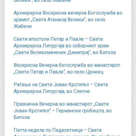
Велики“, во село Жабени
Архиерејска Воскресна вечерна Богослужба во
храмот „Свети Атанасиј Велики“, во село
Жабени
Свети апостоли Петар и Павле – Света
Архиерејска Литургија во соборниот храм
„Свети Великомаченик Димитриј“, во Битола
Воскресна Вечерна богослужба во манастирот
„Свети Петар и Павле“, во село Црнеец
Раѓање на Свети Јован Крстител – Света
Архиерејска Литургија, во Слепче
Празнична Вечерна во манастирот „Свети
Јован Крстител“ – Германски гробишта, во
Битола
Петта недела по Педесетница – Света