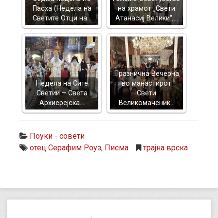
Пасха (Недела на
на храмот „Свети
Светите Отци на…
Атанасиј Велики“,…
Празнична Вечерна
Недела на Сите
во манастирот
Светии – Света
Свети
Архиерејска…
Великомаченик…
Поуки - совети
отец Серафим Роуз
,
Писма
трајна врска