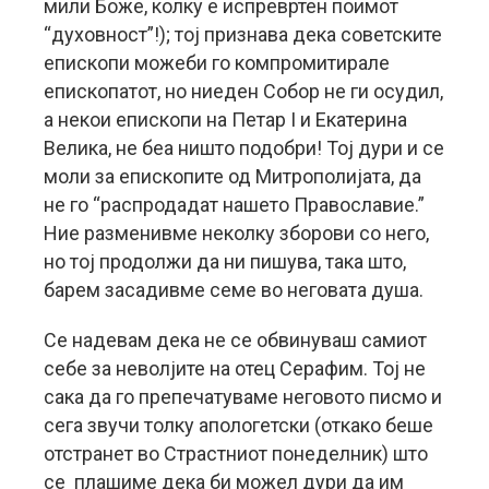
мили Боже, колку е испревртен поимот
“духовност”!); тој признава дека советските
епископи можеби го компромитирале
епископатот, но ниеден Собор не ги осудил,
а некои епископи на Петар Ι и Екатерина
Велика, не беа ништо подобри! Тој дури и се
моли за епископите од Митрополијата, да
не го “распродадат нашето Православие.”
Ние разменивме неколку зборови со него,
но тој продолжи да ни пишува, така што,
барем засадивме семе во неговата душа.
Се надевам дека не се обвинуваш самиот
себе за неволјите на отец Серафим. Тој не
сака да го препечатуваме неговото писмо и
сега звучи толку апологетски (откако беше
отстранет во Страстниот понеделник) што
се плашиме дека би можел дури да им