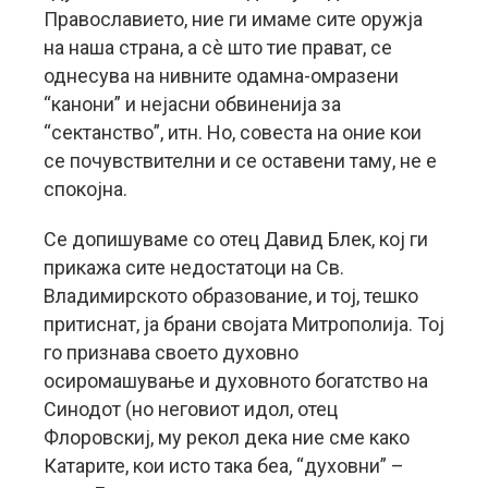
Православието, ние ги имаме сите оружја
на наша страна, а сè што тие прават, се
однесува на нивните одамна-омразени
“канони” и нејасни обвиненија за
“сектанство”, итн. Но, совеста на оние кои
се почувствителни и се оставени таму, не е
спокојна.
Се допишуваме со отец Давид Блек, кој ги
прикажа сите недостатоци на Св.
Владимирското образование, и тој, тешко
притиснат, ја брани својата Митрополија. Тој
го признава своето духовно
осиромашување и духовното богатство на
Синодот (но неговиот идол, отец
Флоровскиј, му рекол дека ние сме како
Катарите, кои исто така беа, “духовни” –