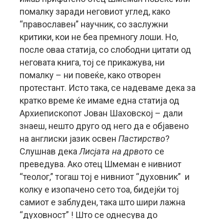
помалку заради неговиот углед, како
“православен” научник, со заслужни
критики, кои не беа премногу лоши. Но,
после оваа статија, со слободни цитати од
неговата книга, тој се прикажува, ни
помалку – ни повеќе, како отворен
протестант. Исто така, се надеваме дека за
кратко време ќе имаме една статија од
Архиепископот Јован Шаховској – дали
знаеш, нешто друго од него да е објавено
на англиски јазик освен
Пастирство
?
Слушнав дека
Лисјата на дрвото
се
преведува. Ако отец Шмеман е нивниот
“теолог,” тогаш тој е нивниот “духовник” и
колку е изопачено сето тоа, бидејќи тој
самиот е заблуден, така што шири лажна
“духовност” ! Што се однесува до