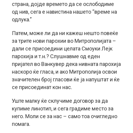
страна, дојде времето да се ослободиме
од нив, сега е навистина нашето “време на
одлука.”
Патем, може ли да ни кажеш нешто повеќе
за трите нови парохии во Митрополијата –
дали се присоедини целата Смоуки Лејк
парохија и т.н.? Слушнавме од еден
пријател во Ванкувер дека нивната парохија
наскоро ќе гласа, и ако Митрополија освои
значителен број гласови ќе ја напуштат и ќе
се присоединат кон нас.
Уште малку ќе склучиме договор за да
купиме линотип, и сега градиме место за
него. Моли се за нас – само тоа очигледно
помага.