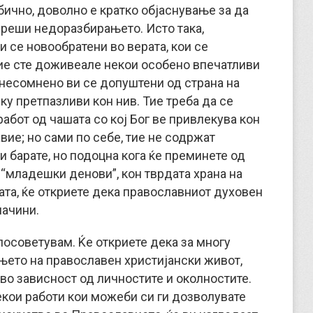
бично, доволно е кратко објаснување за да
зреши недоразбирањето. Исто така,
и се новообратени во верата, кои се
ие сте доживеале некои особено впечатливи
о несомнено ви се допуштени од страна на
ку претпазливи кон нив. Тие треба да се
работ од чашата со кој Бог ве привлекува кон
ие; но сами по себе, тие не содржат
ги барате, но подоцна кога ќе преминете од
“младешки денови”, кон тврдата храна на
ата, ќе откриете дека православниот духовен
начини.
посоветувам. Ќе откриете дека за многу
ето на православен христијански живот,
во зависност од личностите и околностите.
екои работи кои можеби си ги дозволувате