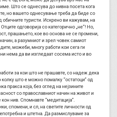
име. Што се однесува до нивна посета кога
ете, но вашето однесување треба да биде со
 обичните туристи. Искрено ви кажувам, на
Отците одговорија со категорично „не“! Но,
ст, прашањето, кое во основа не се промени,
начин, а разумниот и зрел човек самиот
идите, можеби, многу работи кои сега ги
ни нема да ви изгледаат сосема исто и во
работи за кои што не прашавте, со надеж дека
 колку што е можно помалку “остатоци” од
а пракса која, без оглед на нејзините
ласност со православниот начин на живот и
кон нив. Спомнавте “медитација”.
ки, спомени, и сл, на светите личности од
непотребна и штетна. Да размислуваме за