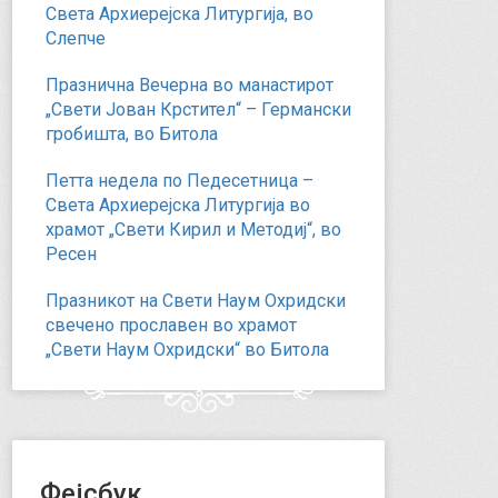
Света Архиерејска Литургија, во
Слепче
Празнична Вечерна во манастирот
„Свети Јован Крстител“ – Германски
гробишта, во Битола
Петта недела по Педесетница –
Света Архиерејска Литургија во
храмот „Свети Кирил и Методиј“, во
Ресен
Празникот на Свети Наум Охридски
свечено прославен во храмот
„Свети Наум Охридски“ во Битола
Фејсбук