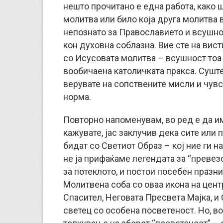
нешто прочитано е една работа, како ш
молитва или било која друга молитва 
непознато за Православието и всушно
кон духовна соблазна. Вие сте на вист
со Исусовата молитва – всушност тоа 
вообичаена католичката пракса. Суште
верувате на сопствените мисли и чувс
норма.
Повторно напоменувам, во ред е да им
кажувате, јас заклучив дека сите или 
бидат со Светиот Образ – кој ние ги н
не ја прифаќаме легендата за “преве
за потеклото, и постои посебен празни
Молитвена соба со оваа икона на цент
Спасител, Неговата Пресвета Мајка, и 
светец со особена посветеност. Но, в