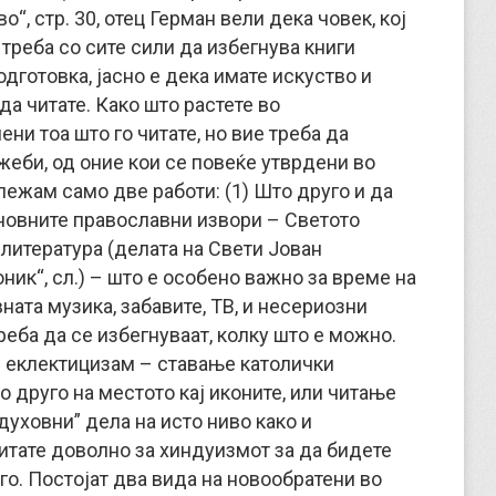
“, стр. 30, отец Герман вели дека човек, кој
 треба со сите сили да избегнува книги
дготовка, јасно е дека имате искуство и
а читате. Како што растете во
ни тоа што го читате, но вие треба да
жеби, од оние кои се повеќе утврдени во
ележам само две работи: (1) Што друго и да
сновните православни извори – Светото
 литература (делата на Свети Јован
ик“, сл.) – што е особено важно за време на
ната музика, забавите, ТВ, и несериозни
реба да се избегнуваат, колку што е можно.
не еклектицизам – ставање католички
то друго на местото кај иконите, или читање
духовни” дела на исто ниво како и
итате доволно за хиндуизмот за да бидете
го. Постојат два вида на новообратени во