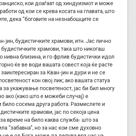
ранциско, кои доаѓаат од хиндуизмот и може
аботи од кои се крева косата на главата, што
ите, дека “боговите на незнабошците се
-јин, будистичките храмови, итн. Јас лично
 будистичките храмови, така што никогаш
о нивна близина, и го фрлив будистички идол
торно ќе ве води вашата совест која ќе расте
заинтересиран за Кван-јин и дури и не се
осветеност кон овој лик; ако вашата статуа
а за укажување посветеност, јас би бил многу
но ако (како што е можеби случај) е
и било сосема друга работа. Размислете и
дистичките храмови, јас по секоја цена
за време на било каква служба- што за
ила “забавна”, но за нас кои сме духовно
 не е од Бога, може да делува врз нас на