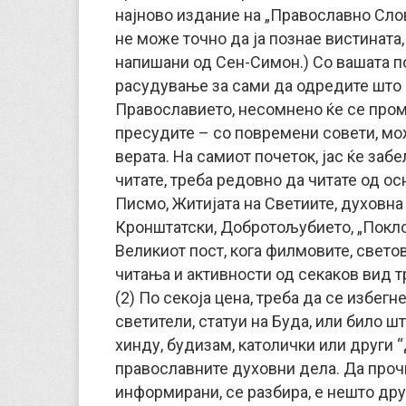
најново издание на „Православно Слово
не може точно да ја познае вистината,
напишани од Сен-Симон.) Со вашата по
расудување за сами да одредите што д
Православието, несомнено ќе се проме
пресудите – со повремени совети, мо
верата. На самиот почеток, јас ќе заб
читате, треба редовно да читате од о
Писмо, Житијата на Светиите, духовна
Кронштатски, Добротољубието, „Поклон
Великиот пост, кога филмовите, светов
читања и активности од секаков вид т
(2) По секоја цена, треба да се избег
светители, статуи на Буда, или било ш
хинду, будизам, католички или други “
православните духовни дела. Да проч
информирани, се разбира, е нешто дру