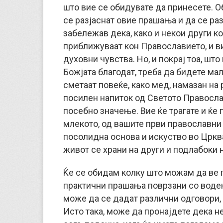
што вие се обидувате да принесете. О
се разјаснат овие прашања и да се ра
забележав дека, како и некои други ко
приближуваат кон Православието, и в
духовни чувства. Но, и покрај тоа, шт
Божјата благодат, треба да бидете мал
сметаат повеќе, како мед, намазан на 
посилен напиток од Светото Православ
посебно значење. Вие ќе трагате и ќе 
млекото, од вашите први православни 
посолидна основа и искуство во Цркв
живот се храни на други и подлабоки 
Ќе се обидам колку што можам да ве 
практични прашања поврзани со водењ
може да се дадат различни одговори, 
Исто така, може да пронајдете дека н