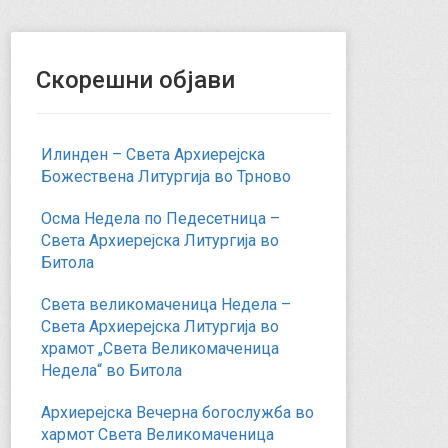
Скорешни објави
Илинден – Света Архиерејска
Божествена Литургија во Трново
Осма Недела по Педесетница –
Света Архиерејска Литургија во
Битола
Света великомаченица Недела –
Света Архиерејска Литургија во
храмот „Света Великомаченица
Недела“ во Битола
Архиерејска Вечерна богослужба во
хармот Света Великомаченица