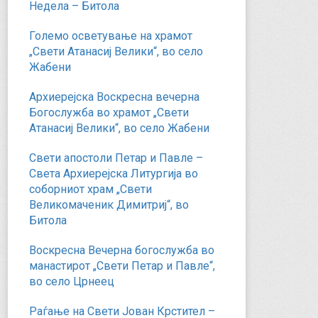
Недела – Битола
Големо осветување на храмот
„Свети Атанасиј Велики“, во село
Жабени
Архиерејска Воскресна вечерна
Богослужба во храмот „Свети
Атанасиј Велики“, во село Жабени
Свети апостоли Петар и Павле –
Света Архиерејска Литургија во
соборниот храм „Свети
Великомаченик Димитриј“, во
Битола
Воскресна Вечерна богослужба во
манастирот „Свети Петар и Павле“,
во село Црнеец
Раѓање на Свети Јован Крстител –