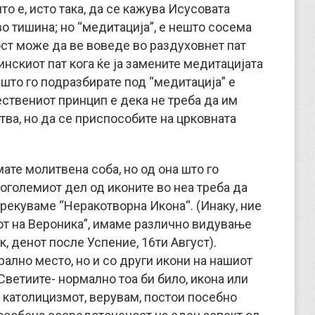
то е, исто така, да се кажува Исусовата
во тишина; но “медитација”, е нешто сосема
ст може да ве воведе во раздуховнет пат
инскиот пат кога ќе ја замените медитацијата
што го подразбирате под “медитација” е
ствениот принцип е дека не треба да им
тва, но да се приспособите на црковната
ате молитвена соба, но од она што го
поголемиот дел од иконите во неа треба да
арекуваме “Неракотворна Икона“. (Инаку, ние
зот на Вероника”, имаме различно видување
к, денот после Успение, 16ти Август).
рално место, но и со други икони на нашиот
Светиите- нормално тоа би било, икона или
о католицизмот, верувам, постои посебно