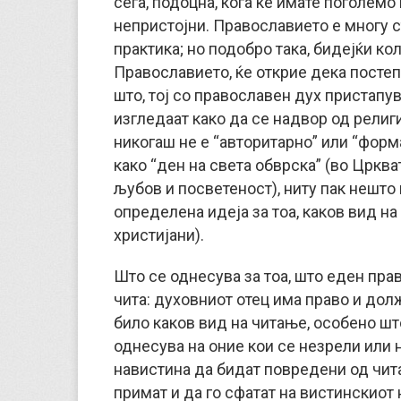
сега, подоцна, кога ќе имате поголемо
непристојни. Православието е многу с
практика; но подобро така, бидејќи к
Православието, ќе открие дека постеп
што, тој со православен дух пристапу
изгледаат како да се надвор од религи
никогаш не е “авторитарно” или “форм
како “ден на света обврска” (во Црква
љубов и посветеност), ниту пак нешто 
определена идеја за тоа, каков вид на
христијани).
Што се однесува за тоа, што еден пра
чита: духовниот отец има право и дол
било каков вид на читање, особено што
однесува на оние кои се незрели или 
навистина да бидат повредени од чита
примат и да го сфатат на вистинскиот 