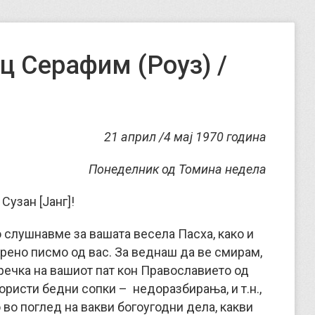
ц Серафим (Роуз) /
21 април /4 мај 1970 година
Понеделник од Томина недела
Сузан [Јанг]!
 слушнавме за вашата весела Пасха, како и
орено писмо од вас.
За веднаш да ве смирам,
пречка на вашиот пат кон Православието од
користи бедни сопки – недоразбирања, и т.н.,
о во поглед на вакви богоугодни дела, какви