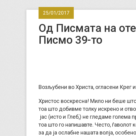
25/01/2017
Од Писмата на оте
Писмо 39-то
Возљубени во Христа, огласени Крег и 
Христос воскресна! Мило ни беше што
тоа што добивме толку искрено и отв
јас (исто и Глеб,) не гледаме голема 
тоа што го напишавте. Често, ѓаволот 
за да ја ослабне нашата волја, особен