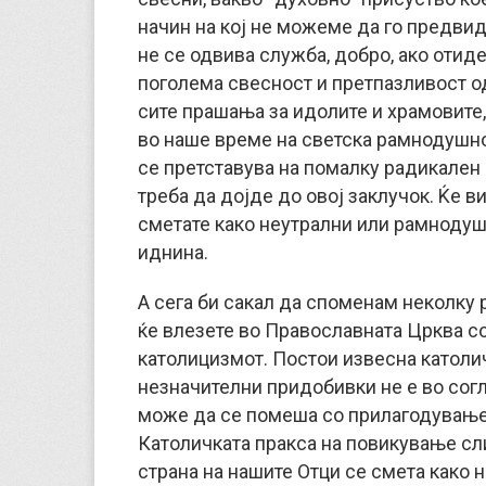
начин на кој не можеме да го предвид
не се одвива служба, добро, ако отид
поголема свесност и претпазливост од
сите прашања за идолите и храмовите, 
во наше време на светска рамнодушно
се претставува на помалку радикален 
треба да дојде до овој заклучок. Ќе в
сметате како неутрални или рамнодуш
иднина.
А сега би сакал да споменам неколку 
ќе влезете во Православната Црква со
католицизмот. Постои извесна католичк
незначителни придобивки не е во сог
може да се помеша со прилагодување 
Католичката пракса на повикување сли
страна на нашите Отци се смета како 