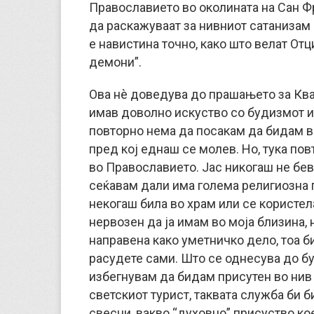
Православието во околината на Сан Ф
да раскажуваат за нивниот сатанизам р
е навистина точно, како што велат Отц
демони”.
Ова нè доведува до прашањето за Кван
имав доволно искуство со будизмот и
повторно нема да посакам да бидам в
пред кој еднаш се молев. Но, тука пов
во Православието. Јас никогаш не бев 
сеќавам дали има голема религиозна п
некогаш била во храм или се користел
нервозен да ја имам во моја близина, 
направена како уметничко дело, тоа б
расудете сами. Што се однесува до бу
избегнувам да бидам присутен во нив 
светскиот турист, таквата служба би б
свесни, вакво “духовно” присуство кое