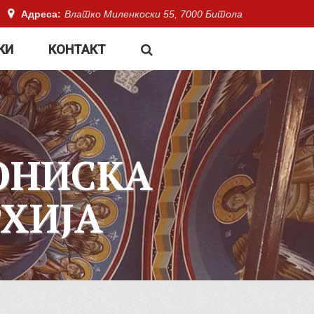
Адреса:
Влатко Миленкоски 55, 7000 Битола
КИ
КОНТАКТ
ОНИСКА
ХИЈА