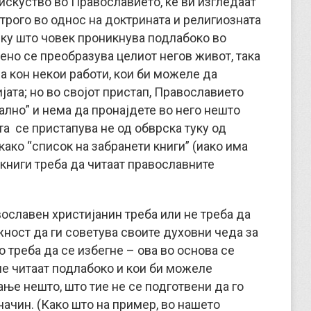
 искуство во Православието, ќе ви изгледаат
трого во однос на доктрината и религиозната
олку што човек проникнува подлабоко во
ено се преобразува целиот негов живот, така
ва кон некои работи, кои би можеле да
јата; но во својот пристап, Православието
ално” и нема да пронајдете во него нешто
та се пристапува не од обврска туку од
како “список на забранети книги” (иако има
 книги треба да читаат православните
вославен христијанин треба или не треба да
жност да ги советува своите духовни чеда за
 треба да се избегне – ова во основа се
не читаат подлабоко и кои би можеле
ње нешто, што тие не се подготвени да го
начин. (Како што на пример, во нашето