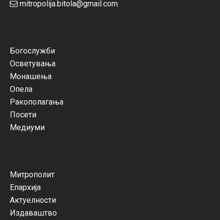
mitropolija.bitola@gmail.com
Богослужби
Осветувања
Монашења
Опела
Ракополагања
Посети
Медиуми
Митрополит
Епархија
Актуелности
Издаваштво