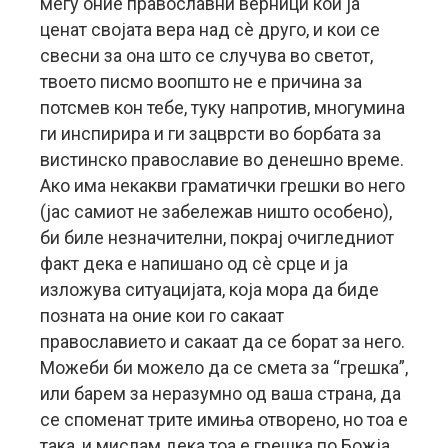
меѓу оние православни верници кои ја
ценат својата вера над сè друго, и кои се
свесни за она што се случува во светот,
твоето писмо воопшто не е причина за
потсмев кон тебе, туку напротив, многумина
ги инспирира и ги зацврсти во борбата за
вистинско православие во денешно време.
Ако има некакви граматички грешки во него
(јас самиот не забележав ништо особено),
би биле незначителни, покрај очигледниот
факт дека е напишано од сè срце и ја
изложува ситуацијата, која мора да биде
позната на оние кои го сакаат
православието и сакаат да се борат за него.
Можеби би можело да се смета за “грешка”,
или барем за неразумно од ваша страна, да
се споменат трите имиња отворено, но тоа е
така, и мислам дека тоа е грешка по Божја