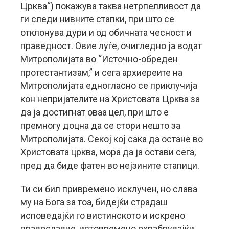
Црква“) покажува таква нетрпелливост да
ги следи нивните стапки, при што се
отклонува дури и од обичната чесност и
праведност. Овие луѓе, очигледно ја водат
Митрополијата во “Источно-обреден
протестантизам,” и сега архиереите на
Митрополијата едногласно се приклучија
кон непријателите на Христовата Црква за
да ја достигнат оваа цел, при што е
премногу доцна да се стори нешто за
Митрополијата. Секој кој сака да остане во
Христовата црква, мора да ја остави сега,
пред да биде фатен во нејзините стапици.
Ти си бил привремено исклучен, но слава
му на Бога за тоа, бидејќи страдаш
исповедајќи го вистинското и искрено
православие, истовремено охрабрувајќи