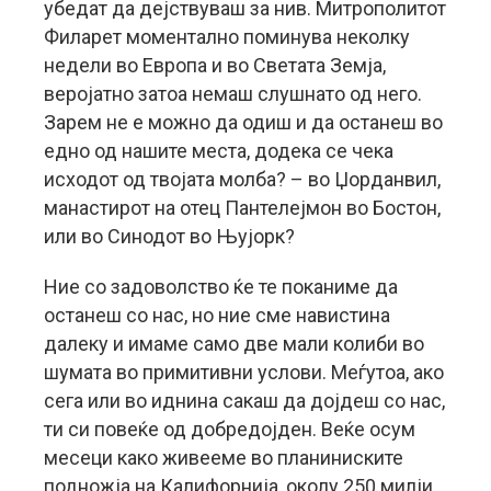
убедат да дејствуваш за нив. Митрополитот
Филарет моментално поминува неколку
недели во Европа и во Светата Земја,
веројатно затоа немаш слушнато од него.
Зарем не е можно да одиш и да останеш во
едно од нашите места, додека се чека
исходот од твојата молба? – во Џорданвил,
манастирот на отец Пантелејмон во Бостон,
или во Синодот во Њујорк?
Ние со задоволство ќе те поканиме да
останеш со нас, но ние сме навистина
далеку и имаме само две мали колиби во
шумата во примитивни услови. Меѓутоа, ако
сега или во иднина сакаш да дојдеш со нас,
ти си повеќе од добредојден. Веќе осум
месеци како живееме во планиниските
подножја на Калифорнија, околу 250 милји