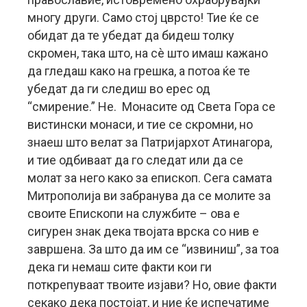
многу други. Само стој цврсто! Тие ќе се
обидат да те убедат да бидеш толку
скромен, така што, на сè што имаш кажано
да гледаш како на грешка, а потоа ќе те
убедат да ги следиш во ерес од
“смирение.” Не. Монасите од Света Гора се
вистински монаси, и тие се скромни, но
знаеш што велат за Патријархот Атинагора,
и тие одбиваат да го следат или да се
молат за него како за епископ. Сега самата
Митрополија ви забранува да се молите за
своите Епископи на службите – ова е
сигурен знак дека твојата врска со нив е
завршена. За што да им се “извиниш”, за тоа
дека ги немаш сите факти кои ги
поткрепуваат твоите изјави? Но, овие факти
секако дека постојат, и ние ќе испечатиме