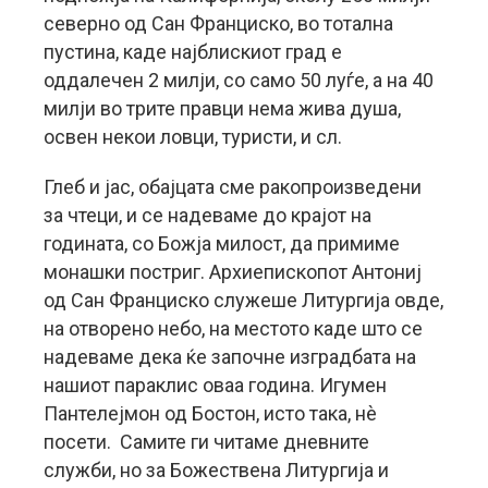
северно од Сан Франциско, во тотална
пустина, каде најблискиот град е
оддалечен 2 милји, со само 50 луѓе, а на 40
милји во трите правци нема жива душа,
освен некои ловци, туристи, и сл.
Глеб и јас, обајцата сме ракопроизведени
за чтеци, и се надеваме до крајот на
годината, со Божја милост, да примиме
монашки постриг. Архиепископот Антониј
од Сан Франциско служеше Литургија овде,
на отворено небо, на местото каде што се
надеваме дека ќе започне изградбата на
нашиот параклис оваа година. Игумен
Пантелејмон од Бостон, исто така, нè
посети. Самите ги читаме дневните
служби, но за Божествена Литургија и