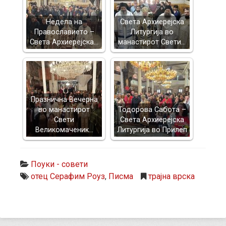
Недела на
Света Архиерејска
Православието –
Литургија во
Света Архиерејска…
манастирот Свети…
Празнична Вечерна
во манастирот
Тодорова Сабота –
Свети
Света Архиерејска
Великомаченик…
Литургија во Прилеп
Поуки - совети
отец Серафим Роуз
,
Писма
трајна врска