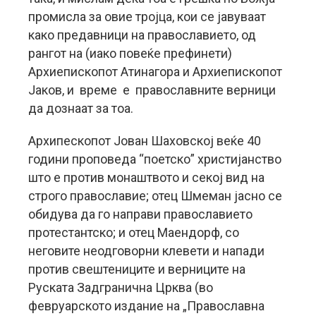
промисла за овие тројца, кои се јавуваат
како предавници на православието, од
рангот на (иако повеќе префинети)
Архиепископот Атинагора и Архиепископот
Јаков, и време е православните верници
да дознаат за тоа.
Архипескопот Јован Шаховској веќе 40
години проповеда “поетско” христијанство
што е против монаштвото и секој вид на
строго православие; отец Шмеман јасно се
обидува да го направи православието
протестантско; и отец Маендорф, со
неговите неодговорни клевети и напади
против свештениците и верниците на
Руската Задгранична Црква (во
февруарското издание на „Православна