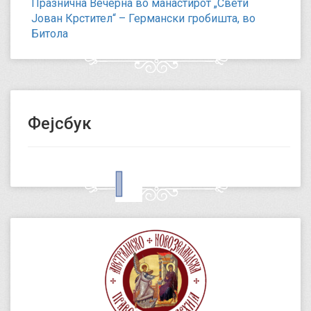
Празнична Вечерна во манастирот „Свети
Јован Крстител“ – Германски гробишта, во
Битола
Фејсбук