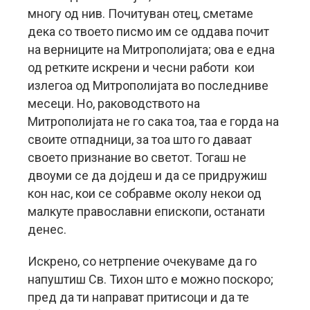
многу од нив. Почитуван отец, сметаме
дека со твоето писмо им се оддава почит
на верниците на Митрополијата; ова е една
од ретките искрени и чесни работи кои
излегоа од Митрополијата во последниве
месеци. Но, раководството на
Митрополијата не го сака тоа, таа е горда на
своите отпадници, за тоа што го даваат
своето признание во светот. Тогаш не
двоуми се да дојдеш и да се придружиш
кон нас, кои се собравме околу некои од
малкуте православни епископи, останати
денес.
Искрено, со нетрпение очекуваме да го
напуштиш Св. Тихон што е можно поскоро;
пред да ти направат притисоци и да те