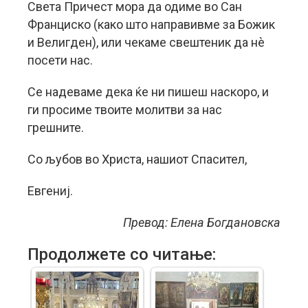
Света Причест мора да одиме во Сан
Франциско (како што направивме за Божик
и Велигден), или чекаме свештеник да нè
посети нас.
Се надеваме дека ќе ни пишеш наскоро, и
ги просиме твоите молитви за нас
грешните.
Со љубов во Христа, нашиот Спасител,
Евгениј.
Превод: Елена Богдановска
Продолжете со читање: