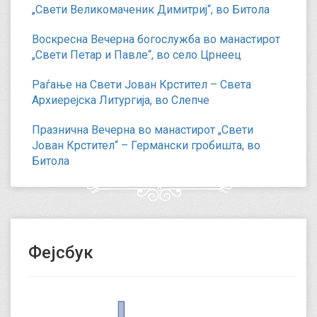
„Свети Великомаченик Димитриј“, во Битола
Воскресна Вечерна богослужба во манастирот
„Свети Петар и Павле“, во село Црнеец
Раѓање на Свети Јован Крстител – Света
Архиерејска Литургија, во Слепче
Празнична Вечерна во манастирот „Свети
Јован Крстител“ – Германски гробишта, во
Битола
Фејсбук