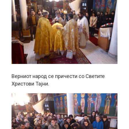
Верниот народ се причести со Светите
Христови Тајни.