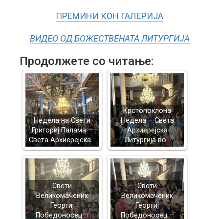
ПРЕМИНИ КОН ГАЛЕРИЈА
ВИДЕО ОД БОЖЕСТВЕНАТА ЛИТУРГИЈА
Продолжете со читање:
Крстопоклона
Недела на Свети
Недела – Света
Григориј Палама –
Архиерејска
Света Архиерејска…
Литургија во…
Свети
Свети
Великомаченик
Великомаченик
Георгиј
Георгиј
Победоносец –
Победоносец –