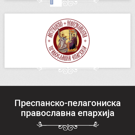
Преспанско-пелагониска
православна епархија