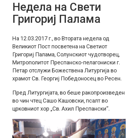
Недела на Свети
Григориј Палама
На 12.03.2017 г., во Втората недела од
Великиот Пост посветена на Светиот
Григориј Палама, Солунскиот чудотворец,
Митрополитот Преспанско-пелагониски г.
Петар отслужи Божествена Литургија во
храмот Св. Георгиј Победоносец во Ресен.
Пред Литургијата, во беше ракопроизведен
во чин чтец Сашо Кашовски, псалт во
црковниот хор „Св. Ахил Преспански“.