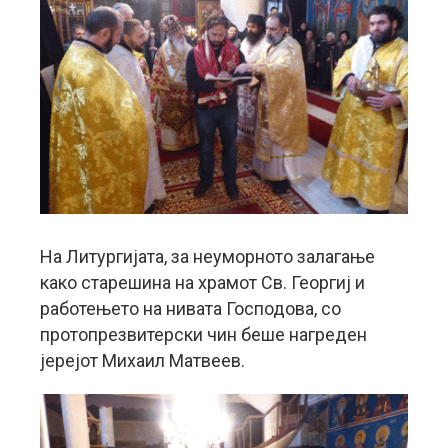
На Литургијата, за неуморното залагање
како старешина на храмот Св. Георгиј и
работењето на нивата Господова, со
протопрезвитерски чин беше нагреден
јерејот Михаил Матвеев.