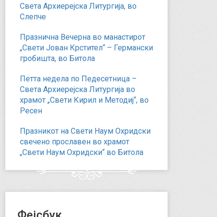
Света Архиерејска Литургија, во
Слепче
Празнична Вечерна во манастирот
„Свети Јован Крстител“ – Германски
гробишта, во Битола
Петта недела по Педесетница –
Света Архиерејска Литургија во
храмот „Свети Кирил и Методиј“, во
Ресен
Празникот на Свети Наум Охридски
свечено прославен во храмот
„Свети Наум Охридски“ во Битола
Фејсбук