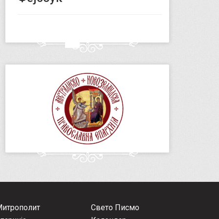
Митрополит
Свето Писмо