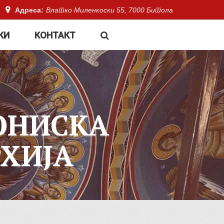
Адреса:
Влатко Миленкоски 55, 7000 Битола
КИ
КОНТАКТ
ОНИСКА
ХИЈА