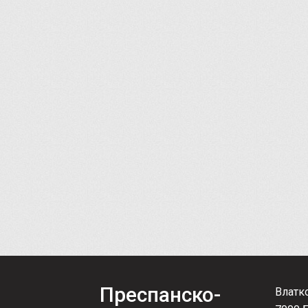
Преспанско-
Влатк