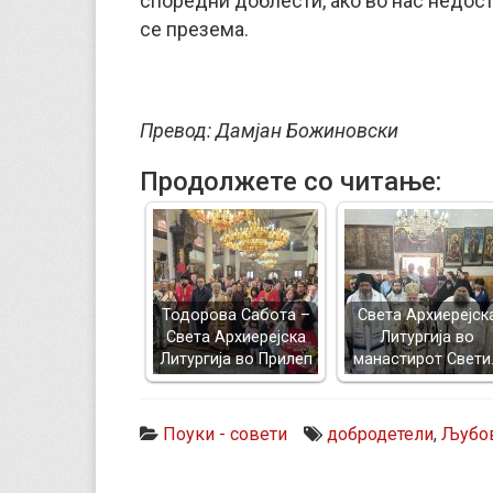
споредни доблести, ако во нас недост
се презема.
Превод: Дамјан Божиновски
Продолжете со читање:
Тодорова Сабота –
Света Архиерејск
Света Архиерејска
Литургија во
Литургија во Прилеп
манастирот Свети
Поуки - совети
добродетели
,
Љубо