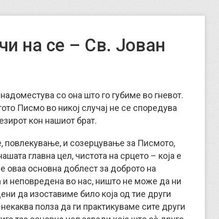
и на се – Св. Јован
 надоместува со она што го губиме во гневот.
ото Писмо во никој случај не се споредува
езирот кон нашиот брат.
, повлекување, и созерцување за Писмото,
ашата главна цел, чистота на срцето – која е
е оваа основна доблест за доброто на
а и неповредена во нас, ништо не може да ни
дени да изоставиме било која од тие други
некаква полза да ги практикуваме сите други