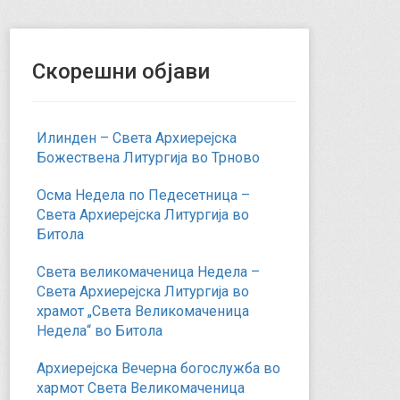
Скорешни објави
Илинден – Света Архиерејска
Божествена Литургија во Трново
Осма Недела по Педесетница –
Света Архиерејска Литургија во
Битола
Света великомаченица Недела –
Света Архиерејска Литургија во
храмот „Света Великомаченица
Недела“ во Битола
Архиерејска Вечерна богослужба во
хармот Света Великомаченица