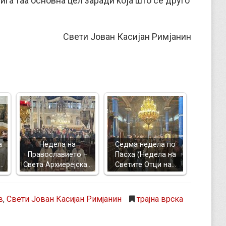
ига таа основна цел заради која што сè друго
Свети Јован Касијан Римјанин
а
Недела на
Седма недела по
Православието –
Пасха (Недела на
…
Света Архиерејска…
Светите Отци на…
в
,
Свети Јован Касијан Римјанин
трајна врска