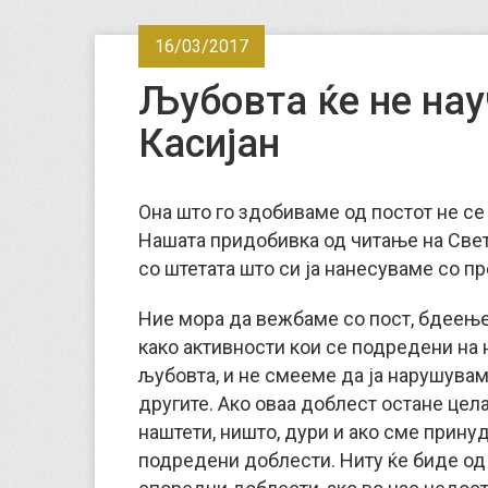
16/03/2017
Љубовта ќе не науч
Касијан
Она што го здобиваме од постот не се
Нашата придобивка од читање на Свет
со штетата што си ја нанесуваме со пр
Ние мора да вежбаме со пост, бдеење
како активности кои се подредени на н
љубовта, и не смееме да ја нарушувам
другите. Ако оваа доблест остане цел
наштети, ништо, дури и ако сме прину
подредени доблести. Ниту ќе биде од 