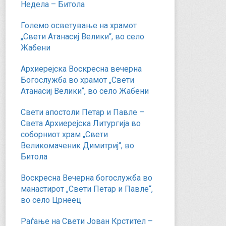
Недела – Битола
Големо осветување на храмот
„Свети Атанасиј Велики“, во село
Жабени
Архиерејска Воскресна вечерна
Богослужба во храмот „Свети
Атанасиј Велики“, во село Жабени
Свети апостоли Петар и Павле –
Света Архиерејска Литургија во
соборниот храм „Свети
Великомаченик Димитриј“, во
Битола
Воскресна Вечерна богослужба во
манастирот „Свети Петар и Павле“,
во село Црнеец
Раѓање на Свети Јован Крстител –