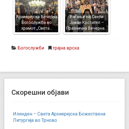
Архиерејска Вечерна
Раѓање на Свети
Богослужба во
Јован Крстител –
храмот „Света…
Празнична Вечерна…
Богослужби
трајна врска
Скорешни објави
Илинден – Света Архиерејска Божествена
Литургија во Трново