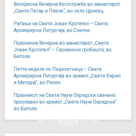
Воскресна Вечерна богослужба во манастирот
„Свети Петар и Павле“, во село Црнеец
Раѓање на Свети Јован Крстител – Света
Архиерејска Литургија, во Слепче
Празнична Вечерна во манастирот „Свети
Јован Крстител“ – Германски гробишта, во
Битола
Петта недела по Педесетница – Света
Архиерејска Литургија во храмот „Свети Кирил
и Методиј“, во Ресен
Празникот на Свети Наум Охридски свечено
прославен во храмот „Свети Наум Охридски“
во Битола