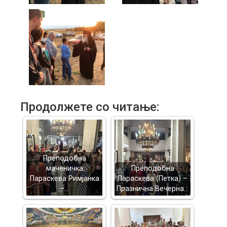
Продолжете со читање:
Преподобна
маченичка
Преподобна
Параскева Римјанка
Параскева (Петка) –
–…
Празнична Вечерна…