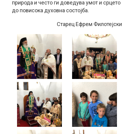
природа и често ги доведува умот и срцето
до повисока духовна состојба.
Старец Ефрем Филотејски