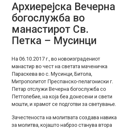
Архиерејска Вечерна
богослужба во
манастирот Св.
Петка – Мусинци
На 06.10.2017 г., во новоизградениот
манастир во чест на светата маченичка
Параскева во с. Мусинци, Битола,
Митрополитот Преспанско-пелагониски г.
Петар отслужи Вечерна богослужба со
Петтолебие, на која беа донесени и свети
мошти, и храмот се подготви за светување.
Зачестеноста на молитвата создава навика
за молитва, којашто набрзо станува втора