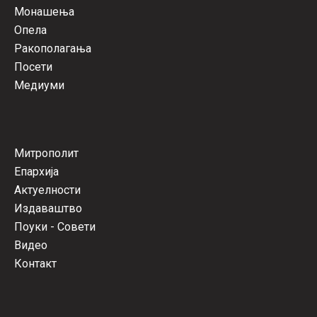
Монашења
Опела
Ракополагања
Посети
Медиуми
Митрополит
Епархија
Актуелности
Издаваштво
Поуки - Совети
Видео
Контакт