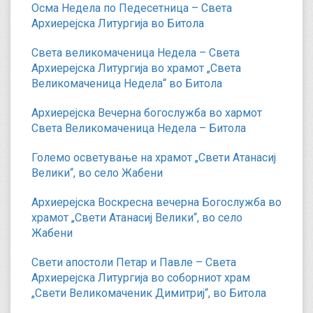
Осма Недела по Педесетница – Света
Архиерејска Литургија во Битола
Света великомаченица Недела – Света
Архиерејска Литургија во храмот „Света
Великомаченица Недела“ во Битола
Архиерејска Вечерна богослужба во хармот
Света Великомаченица Недела – Битола
Големо осветување на храмот „Свети Атанасиј
Велики“, во село Жабени
Архиерејска Воскресна вечерна Богослужба во
храмот „Свети Атанасиј Велики“, во село
Жабени
Свети апостоли Петар и Павле – Света
Архиерејска Литургија во соборниот храм
„Свети Великомаченик Димитриј“, во Битола