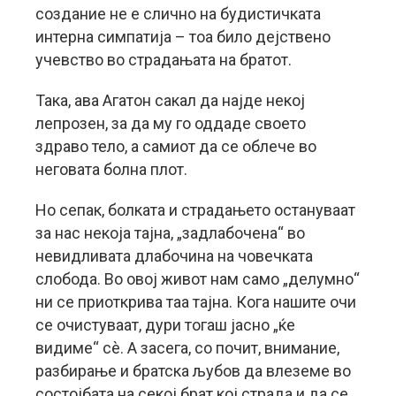
создание не е слично на будистичката
интерна симпатија – тоа било дејствено
учевство во страдањата на братот.
Така, ава Агатон сакал да најде некој
лепрозен, за да му го оддаде своето
здраво тело, а самиот да се облече во
неговата болна плот.
Но сепак, болката и страдањето остануваат
за нас некоја тајна, „задлабочена“ во
невидливата длабочина на човечката
слобода. Во овој живот нам само „делумно“
ни се приоткрива таа тајна. Кога нашите очи
се очистуваат, дури тогаш јасно „ќе
видиме“ сè. А засега, со почит, внимание,
разбирање и братска љубов да влеземе во
состојбата на секој брат кој страда и да се