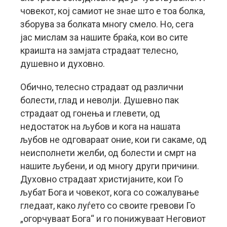
човекот, кој самиот не знае што е тоа болка,
зборува за болката многу смело. Но, сега
јас мислам за нашите браќа, кои во сите
краишта на замјата страдаат телесно,
душевно и духовно.
Обично, телесно страдаат од различни
болести, глад и неволји. Душевно пак
страдаат од гонења и глевети, од
недостаток на љубов и кога на нашата
љубов не одговараат оние, кои ги сакаме, од
неисполнети желби, од болести и смрт на
нашите љубени, и од многу други причини.
Духовно страдаат христијаните, кои Го
љубат Бога и човекот, кога со сожалување
гледаат, како луѓето со своите гревови Го
„огорчуваат Бога“ и го понижуваат Неговиот