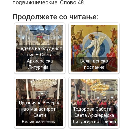
подвижнические. Слово 48.
Продолжете со читање:
Недела на блудниот
син – Света
Архиерејска
Велигденско
Литургија…
послание
Празнична Вечерна
во манастирот
Тодорова Сабота –
Свети
Света Архиерејска
Великомаченик…
Литургија во Прилеп