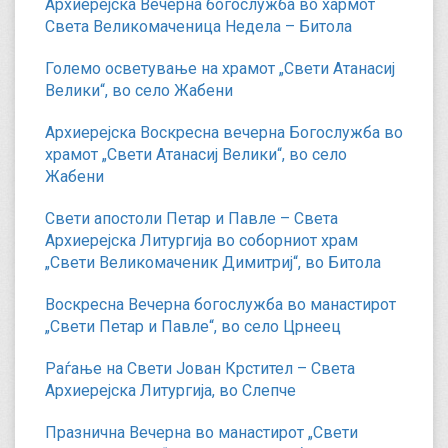
Архиерејска Вечерна богослужба во хармот
Света Великомаченица Недела – Битола
Големо осветување на храмот „Свети Атанасиј
Велики“, во село Жабени
Архиерејска Воскресна вечерна Богослужба во
храмот „Свети Атанасиј Велики“, во село
Жабени
Свети апостоли Петар и Павле – Света
Архиерејска Литургија во соборниот храм
„Свети Великомаченик Димитриј“, во Битола
Воскресна Вечерна богослужба во манастирот
„Свети Петар и Павле“, во село Црнеец
Раѓање на Свети Јован Крстител – Света
Архиерејска Литургија, во Слепче
Празнична Вечерна во манастирот „Свети