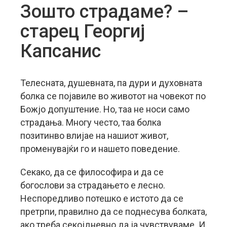
Зошто страдаме? –
старец Георгиј
Капсанис
Телесната, душевната, па дури и духовната
болка се појавиле во животот на човекот по
Божјо допуштение. Но, таа не носи само
страдања. Многу често, таа болка
позитинво влијае на нашиот живот,
променувајќи го и нашето поведение.
Секако, да се философира и да се
богослови за страдањето е лесно.
Неспоредливо потешко е истото да се
претрпи,
правилно да се поднесува болката,
ако треба секојдневно да ја чувствуваме. И