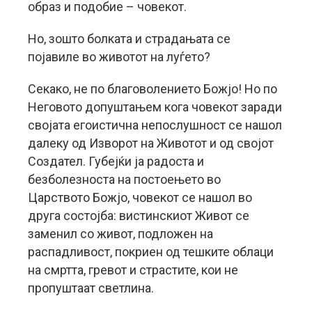
образ и подобие – човекот.
Но, зошто болката и страдањата се
појавиле во животот на луѓето?
Секако, не по благоволението Божјо! Но по
Неговото допуштањем кога човекот заради
својата егоистична непослушност се нашол
далеку од Изворот на Животот и од својот
Создател. Губејќи ја радоста и
безболезноста на постоењето во
Царството Божјо, човекот се нашол во
друга состојба: вистинскиот Живот се
заменил со живот, подложен на
распадливост, покриен од тешките облаци
на смртта, гревот и страстите, кои не
пропуштаат светлина.