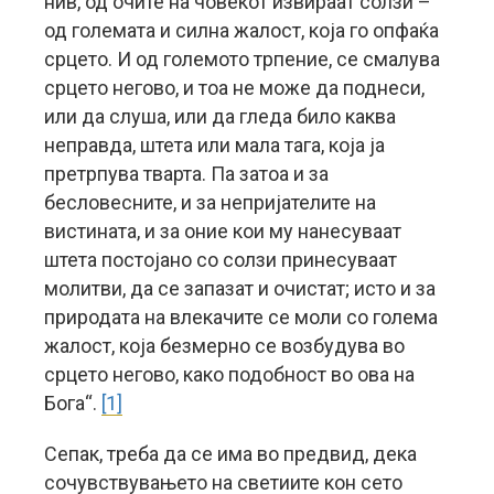
нив, од очите на човекот извираат солзи –
од големата и силна жалост, која го опфаќа
срцето. И од големото трпение, се смалува
срцето негово, и тоа не може да поднеси,
или да слуша, или да гледа било каква
неправда, штета или мала тага, која ја
претрпува тварта. Па затоа и за
бесловесните, и за непријателите на
вистината, и за оние кои му нанесуваат
штета постојано со солзи принесуваат
молитви, да се запазат и очистат; исто и за
природата на влекачите се моли со голема
жалост, која безмерно се возбудува во
срцето негово, како подобност во ова на
Бога“.
[1]
Сепак, треба да се има во предвид, дека
сочувствувањето на светиите кон сето