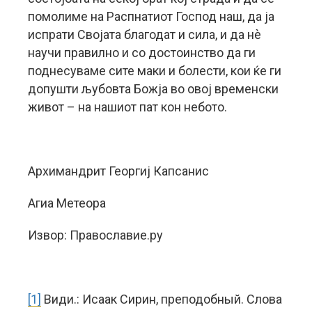
помолиме на Распнатиот Господ наш, да ја
испрати Својата благодат и сила, и да нè
научи правилно и со достоинство да ги
поднесуваме сите маки и болести, кои ќе ги
допушти љубовта Божја во овој временски
живот – на нашиот пат кон небото.
Архимандрит Георгиј Капсанис
Агиа Метеора
Извор: Православие.ру
[1]
Види.: Исаак Сирин, преподобный. Слова