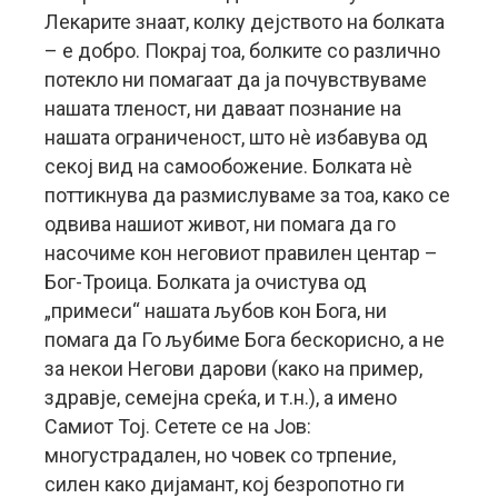
Лекарите знаат, колку дејството на болката
– е добро. Покрај тоа, болките со различно
потекло ни помагаат да ја почувствуваме
нашата тленост, ни даваат познание на
нашата ограниченост, што нè избавува од
секој вид на самообожение. Болката нè
поттикнува да размислуваме за тоа, како се
одвива нашиот живот, ни помага да го
насочиме кон неговиот правилен центар –
Бог-Троица. Болката ја очистува од
„примеси“ нашата љубов кон Бога, ни
помага да Го љубиме Бога бескорисно, а не
за некои Негови дарови (како на пример,
здравје, семејна среќа, и т.н.), а имено
Самиот Тој. Сетете се на Јов:
многустрадален, но човек со трпение,
силен како дијамант, кој безропотно ги