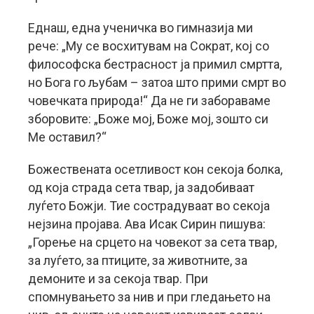
Еднаш, една ученичка во гимназија ми
рече: „Му се восхитувам на Сократ, кој со
философска бестрасност ја примил смртта,
но Бога го љубам – затоа што прими смрт во
човечката природа!“ Да не ги забораваме
зборовите: „Боже мој, Боже мој, зошто си
Ме оставил?“
Божествената осетливост кон секоја болка,
од која страда сета твар, ја задобиваат
луѓето Божји. Тие сострадуваат во секоја
нејзина пројава. Ава Исак Сирин пишува:
„Горење на срцето на човекот за сета твар,
за луѓето, за птиците, за животните, за
демоните и за секоја твар. При
спомнувањето за нив и при гледањето на