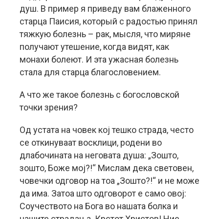
душ. В пример я приведу вам блаженного
старца Паисия, который с радостью принял
тяжкую болезнь – рак, мысля, что миряне
получают утешение, когда видят, как
монахи болеют. И эта ужасная болезнь
стала для старца благословением.
А что же такое болезнь с богословской
точки зрения?
Од устата на човек кој тешко страда, често
се откинуваат восклици, родени во
длабочината на неговата душа: „Зошто,
зошто, Боже мој?!“ Мислам дека световен,
човечки одговор на тоа „Зошто?!“ и не може
да има. Затоа што одговорот е само овој:
Соучеството на Бога во нашата болка и
нашите страдања. Крстот Христов! Ние