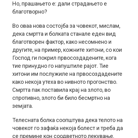
Но, прашањето е: дали страдањето е
благотворно?
Во оваа нова состојба за човекот, мислам,
дека смртта и болката станале еден вид
благотворен фактор, како несомнено и
другите, на пример, кожните хитони, со кои
Господ ги покрил првосоздадените, кога
тие принудно го напуштиле рајот. Тие
хитони им послужиле на првосоздадените
како некоја утеха во нивното прогонство.
Смртта пак поставила крај на злото, во
спротивно, злото би било бесмртно на
земјата.
Телесната болка соопштува дека телото на
човекот го зафаќа некоја болест и треба да
се премине кон соодветното лекување.