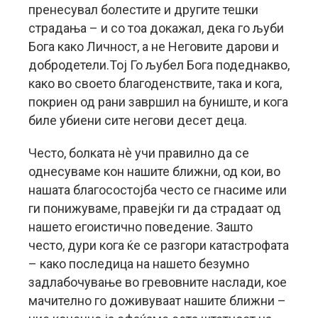
пренесувал болестите и другите тешки
страдања – и со тоа докажал, дека го љуби
Бога како Личност, а не Неговите дарови и
добродетели.Тој Го љубел Бога подеднакво,
како во своето благоденствите, така и кога,
покриен од рани завршил на буниште, и кога
биле убиени сите негови десет деца.
Често, болката нè учи правилно да се
однесуваме кон нашите ближни, од кои, во
нашата благосостојба често се гнасиме или
ги понижуваме, правејќи ги да страдаат од
нашето егоистично поведение. Зашто
често, дури кога ќе се разгори катастрофата
– како последица на нашето безумно
задлабочување во гревовните наслади, кое
мачително го доживуваат нашите ближни –