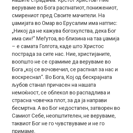
веруваме во Бога распнатиот, понижениот,
смирениот пред Своите мачители. На
џамијата во Омар во Ерусалим има натпис:
„Никој да не кажува богохулства, дека Бог
има син!“ Меѓутоа, во близина на таа џамија
– е самата Голгота, каде што Христос
пострада за сите нас. Ние, христијаните,
воопшто не се срамиме да веруваме во
Бога „кој се вочовечил, се распнал за нас и
воскреснал“. Во Бога, Кој од бескрајната
љубов станал причасен на нашата
немоќност, се облекол во распадлива и
страсна човечка плот, за да ја направи
бесмртна. А во Бог недостапен, затворен во
Самиот Себе, неопштителен, не веруваме,
таквиот Бог не го чувствуваме и не го
примаме.