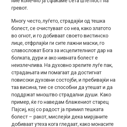
ние конечно ја сфаќаме сета штетност на
гревот.
Многу често, луѓето, страдајќи од тешка
болест, се очистуваат со неа, како златото
во огнот, и го добиваат своето вистинско
лице, отфрлајќи ги сите лажни маски, го
славословат Бога за исцелителниот дар на
болката, дури и ако нивната болест е
неизлечлива. На духовно зрелите луѓе пак,
страдањата им помагаат да достигнат
повисоки духовни состојби, и пребивајќи на
таа висина, тие се способни да утешат и да
поддржат мноштво страдални души. Како
пример, ќе го наведам блажениот старец
Пајсиј, кој со радост ја примил тешката
болест – ракот, мислејќи дека мирјаните
добиваат утеха кога гледаат, како монасите