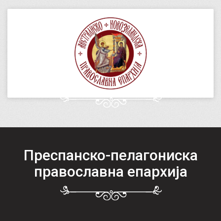
Преспанско-пелагониска
православна епархија