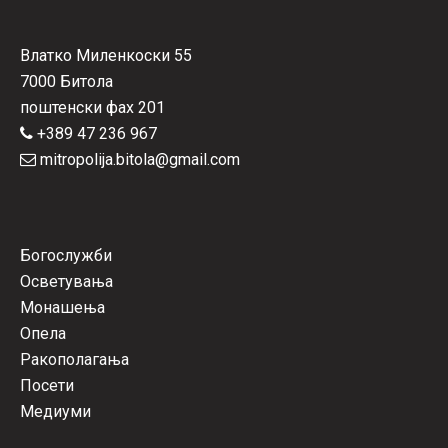
Влатко Миленкоски 55
7000 Битола
поштенски фах 201
+389 47 236 967
mitropolija.bitola@gmail.com
Богослужби
Осветувања
Монашења
Опела
Ракополагања
Посети
Медиуми