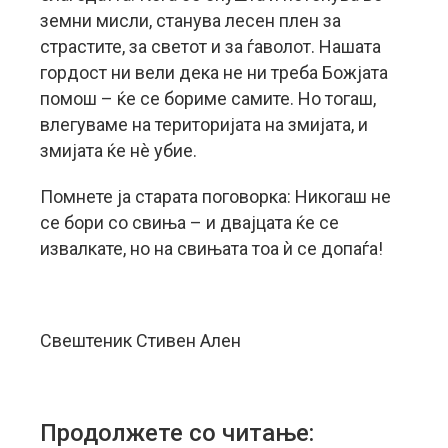
земни мисли, станува лесен плен за
страстите, за светот и за ѓаволот. Нашата
гордост ни вели дека не ни треба Божјата
помош – ќе се бориме самите. Но тогаш,
влегуваме на територијата на змијата, и
змијата ќе нè убие.
Помнете ја старата поговорка: Никогаш не
се бори со свиња – и двајцата ќе се
извалкате, но на свињата тоа ѝ се допаѓа!
Свештеник Стивен Ален
Продолжете со читање: