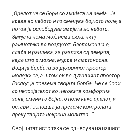
„Орелот не се бори со змијата на земја. Ја
крева во небото и го сменува бојното поле, а
потоа ја ослободува змијата во небото.
Змијата нема моќ, нема сила, ниту
рамнотежа во воздухот. Беспомошна е,
слаба и ранлива, за разлика од земјата,
каде што е моќна, мудра и смртоносна.
Води ја борбата во духовниот простор
молејќи се, а штом си во духовниот простор
Господ ја презема твојата борба. Не се бори
со непријателот во неговата комфортна
зона, смени го бојното поле како орелот, и
остави Господ да ја преземе контролата
преку твојата искрена молитва…“
Овој цитат исто така се однесува на нашиот