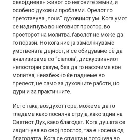
секојдневен живот со неговите земни, и
особено духовни проблеми. Орелот го
претставува „nous“ духовниот ум. Кога умот
се издигнува во неговиот простор, во
просторот на молитва, ѓаволот не може да
го порази. Но кога ние ја замолкнуваме
умствената дејност, и се обидуваме сè да
анализираме со “dianoia”, дискурзивниот
непостојан разум, без да го насочиме кон
молитва, неизбежно ќе паднеме во
прелест, не само за духовните работи, но
дури и за практичните.
Исто така, воздухот горе, можеме да го
гледаме како посилна струја, како здив на
Светиот Дух, како благодат. Кога душата се
издигнува во овој простор, таа е носена од
благодатта. Кога се спушта и потонува во