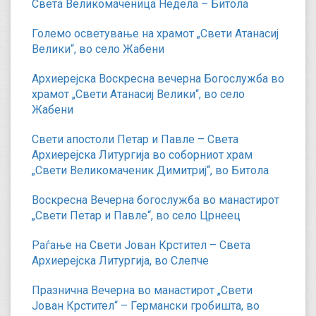
Света Великомаченица Недела – Битола
Големо осветување на храмот „Свети Атанасиј
Велики“, во село Жабени
Архиерејска Воскресна вечерна Богослужба во
храмот „Свети Атанасиј Велики“, во село
Жабени
Свети апостоли Петар и Павле – Света
Архиерејска Литургија во соборниот храм
„Свети Великомаченик Димитриј“, во Битола
Воскресна Вечерна богослужба во манастирот
„Свети Петар и Павле“, во село Црнеец
Раѓање на Свети Јован Крстител – Света
Архиерејска Литургија, во Слепче
Празнична Вечерна во манастирот „Свети
Јован Крстител“ – Германски гробишта, во