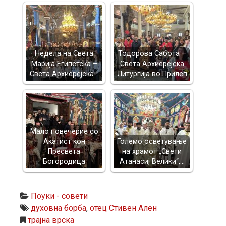
Недела на Света
Тодорова Сабота –
Марија Египетска –
Света Архиерејска
Света Архиерејска…
Литургија во Прилеп
Mало повечерие со
Акатист кон
Големо осветување
Пресвета
на храмот „Свети
Богородица
Атанасиј Велики“,…
Поуки - совети
духовна борба
,
отец Стивен Ален
трајна врска