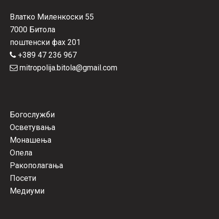
Влатко Миленкоски 55
7000 Битола
поштенски фах 201
+389 47 236 967
mitropolija.bitola@gmail.com
Богослужби
Осветувања
Монашења
Опела
Ракополагања
Посети
Медиуми