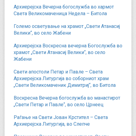
Архиерејска Вечерна богослужба во хармот
Света Великомаченица Недела – Битола
Големо осветување на храмот „Свети Атанасиј
Велики“, во село Жабени
Архиерејска Воскресна вечерна Богослужба во
храмот „Свети Атанасиј Велики“, во село
Жабени
Свети апостоли Петар и Павле – Света
Архиерејска Литургија во соборниот храм
„Свети Великомаченик Димитриј“, во Битола
Воскресна Вечерна богослужба во манастирот
„Свети Петар и Павле“, во село Црнеец
Раѓање на Свети Јован Крстител – Света
Архиерејска Литургија, во Слепче