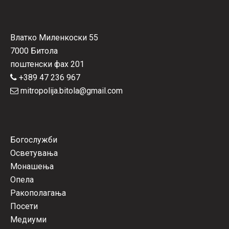
Влатко Миленкоски 55
7000 Битола
поштенски фах 201
+389 47 236 967
mitropolija.bitola@gmail.com
Богослужби
Осветувања
Монашења
Опела
Ракополагања
Посети
Медиуми