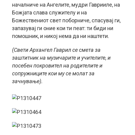
началниче на Ангелите, мудри Гаврииле, на
Божјата слава служителу и на
Божествениот свет поборниче, спасувај ги,
запазувај ги оние кои ти пеат: ти биди ни
помошник, и никој нема да ни наштети.
(Свети Архангел Гаврил се смета за
заштитник на музичарите и учителите, и
посебен покровител на родителите и
сопружниците кои му се молат за
зачнување).