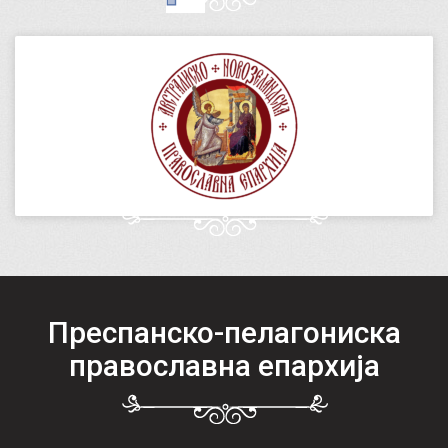
Преспанско-пелагониска
православна епархија