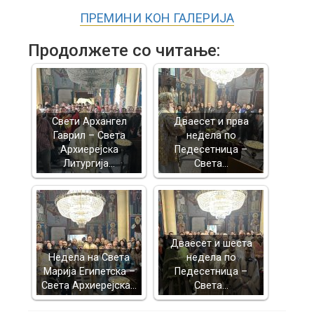
ПРЕМИНИ КОН ГАЛЕРИЈА
Продолжете со читање:
Свети Архангел
Дваесет и прва
Гаврил – Света
недела по
Архиерејска
Педесетница –
Литургија…
Света…
Дваесет и шеста
Недела на Света
недела по
Марија Египетска –
Педесетница –
Света Архиерејска…
Света…