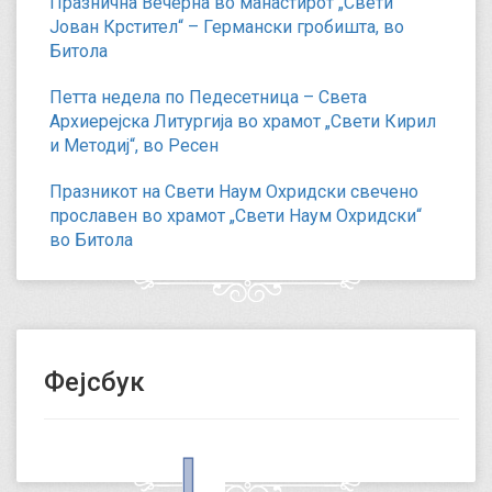
Празнична Вечерна во манастирот „Свети
Јован Крстител“ – Германски гробишта, во
Битола
Петта недела по Педесетница – Света
Архиерејска Литургија во храмот „Свети Кирил
и Методиј“, во Ресен
Празникот на Свети Наум Охридски свечено
прославен во храмот „Свети Наум Охридски“
во Битола
Фејсбук