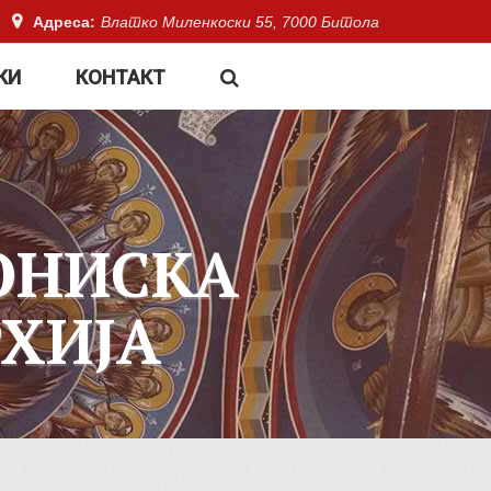
Адреса:
Влатко Миленкоски 55, 7000 Битола
КИ
КОНТАКТ
ОНИСКА
ХИЈА