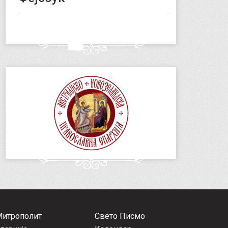
Митрополит
Свето Писмо