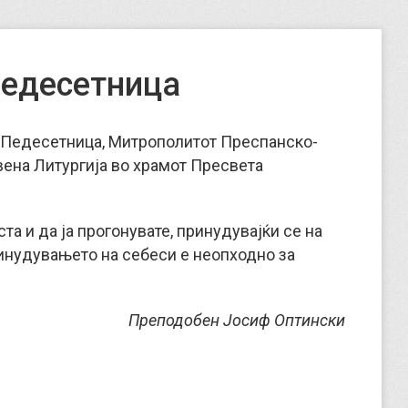
Педесетница
по Педесетница, Митрополитот Преспанско-
вена Литургија во храмот Пресвета
та и да ја прогонувате,
принудувајќи се на
инудувањето на себеси е неопходно за
Преподобен Јосиф Оптински