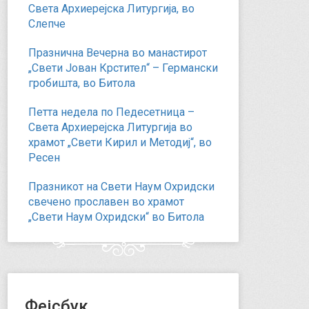
Света Архиерејска Литургија, во
Слепче
Празнична Вечерна во манастирот
„Свети Јован Крстител“ – Германски
гробишта, во Битола
Петта недела по Педесетница –
Света Архиерејска Литургија во
храмот „Свети Кирил и Методиј“, во
Ресен
Празникот на Свети Наум Охридски
свечено прославен во храмот
„Свети Наум Охридски“ во Битола
Фејсбук