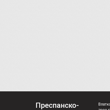
Преспанско-
Влатк