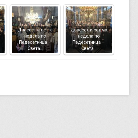
Дваесет и петта
Дваесет и седма
недела по
недела по
Педесетница –
Педесетница –
а…
Света…
Света…