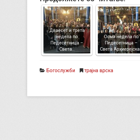
Дваесет и трета
недела по
Осма недела по
Педесетница –
Педесетница –
Света…
Света Архиерејск
Богослужби
трајна врска