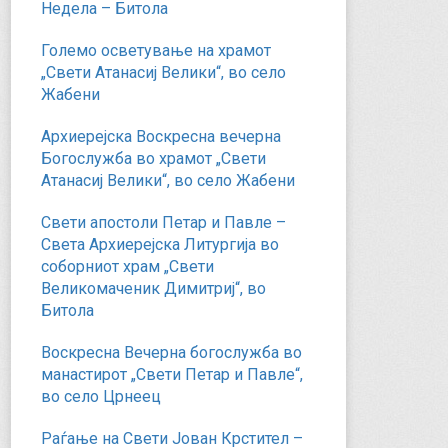
Недела – Битола
Големо осветување на храмот
„Свети Атанасиј Велики“, во село
Жабени
Архиерејска Воскресна вечерна
Богослужба во храмот „Свети
Атанасиј Велики“, во село Жабени
Свети апостоли Петар и Павле –
Света Архиерејска Литургија во
соборниот храм „Свети
Великомаченик Димитриј“, во
Битола
Воскресна Вечерна богослужба во
манастирот „Свети Петар и Павле“,
во село Црнеец
Раѓање на Свети Јован Крстител –