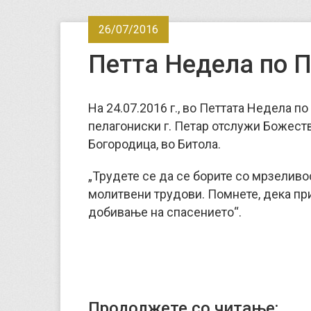
26/07/2016
Петта Недела по 
На 24.07.2016 г., во Петтата Недела 
пелагониски г. Петар отслужи Божест
Богородица, во Битола.
„Трудете се да се борите со мрзеливос
молитвени трудови. Помнете, дека пр
добивање на спасението“.
Продолжете со читање: