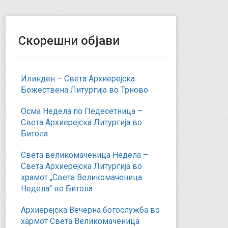
Скорешни објави
Илинден – Света Архиерејска
Божествена Литургија во Трново
Осма Недела по Педесетница –
Света Архиерејска Литургија во
Битола
Света великомаченица Недела –
Света Архиерејска Литургија во
храмот „Света Великомаченица
Недела“ во Битола
Архиерејска Вечерна богослужба во
хармот Света Великомаченица