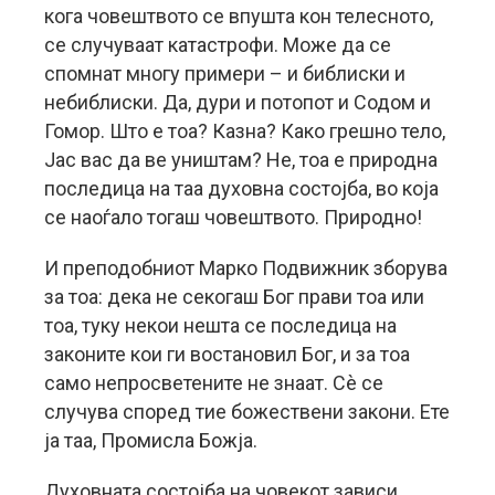
кога човештвото се впушта кон телесното,
се случуваат катастрофи. Може да се
спомнат многу примери – и библиски и
небиблиски. Да, дури и потопот и Содом и
Гомор. Што е тоа? Казна? Како грешно тело,
Јас вас да ве уништам? Не, тоа е природна
последица на таа духовна состојба, во која
се наоѓало тогаш човештвото. Природно!
И преподобниот Марко Подвижник зборува
за тоа: дека не секогаш Бог прави тоа или
тоа, туку некои нешта се последица на
законите кои ги востановил Бог, и за тоа
само непросветените не знаат. Сè се
случува според тие божествени закони. Ете
ја таа, Промисла Божја.
Духовната состојба на човекот зависи