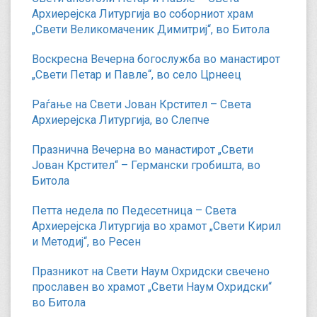
Архиерејска Литургија во соборниот храм
„Свети Великомаченик Димитриј“, во Битола
Воскресна Вечерна богослужба во манастирот
„Свети Петар и Павле“, во село Црнеец
Раѓање на Свети Јован Крстител – Света
Архиерејска Литургија, во Слепче
Празнична Вечерна во манастирот „Свети
Јован Крстител“ – Германски гробишта, во
Битола
Петта недела по Педесетница – Света
Архиерејска Литургија во храмот „Свети Кирил
и Методиј“, во Ресен
Празникот на Свети Наум Охридски свечено
прославен во храмот „Свети Наум Охридски“
во Битола