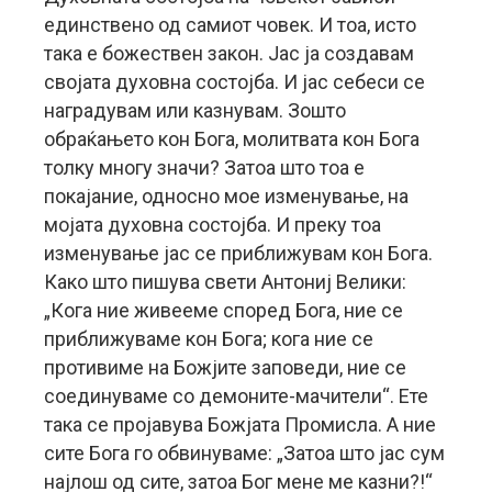
единствено од самиот човек. И тоа, исто
така е божествен закон. Јас ја создавам
својата духовна состојба. И јас себеси се
наградувам или казнувам. Зошто
обраќањето кон Бога, молитвата кон Бога
толку многу значи? Затоа што тоа е
покајание, односно мое изменување, на
мојата духовна состојба. И преку тоа
изменување јас се приближувам кон Бога.
Како што пишува свети Антониј Велики:
„Кога ние живееме според Бога, ние се
приближуваме кон Бога; кога ние се
противиме на Божјите заповеди, ние се
соединуваме со демоните-мачители“. Ете
така се пројавува Божјата Промисла. А ние
сите Бога го обвинуваме: „Затоа што јас сум
најлош од сите, затоа Бог мене ме казни?!“