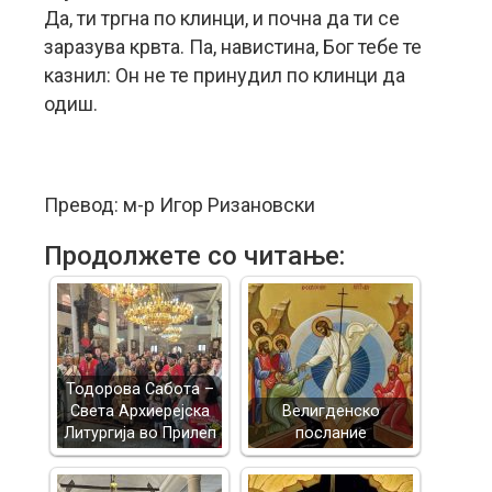
Да, ти тргна по клинци, и почна да ти се
заразува крвта. Па, навистина, Бог тебе те
казнил: Он не те принудил по клинци да
одиш.
Превод: м-р Игор Ризановски
Продолжете со читање:
Тодорова Сабота –
Света Архиерејска
Велигденско
Литургија во Прилеп
послание