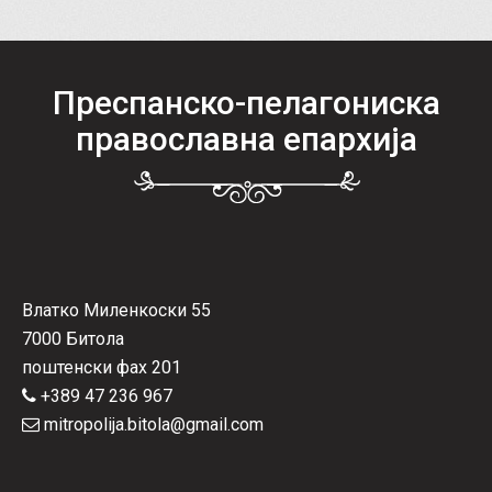
Преспанско-пелагониска
православна епархија
Влатко Миленкоски 55
7000 Битола
поштенски фах 201
+389 47 236 967
mitropolija.bitola@gmail.com