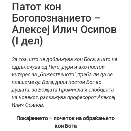
Патот кон
Богопознанието –
Алексеј Илич Осипов
(I дел)
За тоа, што нè доближува кон Бога, а што нè
оддалечува од Него, дури и ако постои
интерес за „Божественото“, треба ли да се
плашиме од Бога, дали постои Бог во
душата, за Божјата Промисла и слободата
на човекот, раскажува професорот Алексеј
Илич Осипов.
Покајанието – почеток на обраќањето
кон Бога