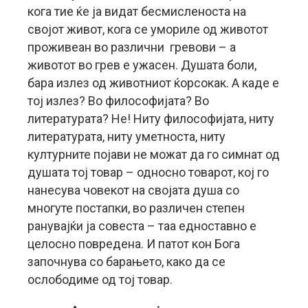
кога тие ќе ја видат бесмисленоста на
својот живот, кога се умориле од животот
проживеан во различни гревови – а
животот во грев е ужасен. Душата боли,
бара излез од животниот ќорсокак. А каде е
тој излез? Во философијата? Во
литературата? Не! Ниту философијата, ниту
литературата, ниту уметноста, ниту
културните појави не можат да го симнат од
душата тој товар – односно товарот, кој го
нанесува човекот на својата душа со
многуте постапки, во различен степен
ранувајќи ја совеста – таа едноставно е
целосно повредена. И патот кон Бога
започнува со барањето, како да се
ослободиме од тој товар.