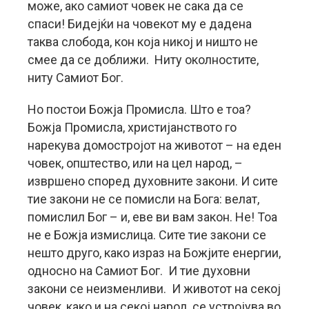
може, ако самиот човек не сака да се
спаси! Бидејќи на човекот му е дадена
таква слобода, кон која никој и ништо не
смее да се доближи. Ниту околностите,
ниту Самиот Бог.
Но постои Божја Промисла. Што е тоа?
Божја Промисла, христијанството го
нарекува домостројот на животот – на еден
човек, општество, или на цел народ, –
извршено според духовните закони. И сите
тие закони не се помисли на Бога: велат,
помислил Бог – и, еве ви вам закон. Не! Тоа
не е Божја измислица. Сите тие закони се
нешто друго, како израз на Божјите енергии,
односно на Самиот Бог. И тие духовни
закони се неизменливи. И животот на секој
човек, како и на секој народ, се устројува во