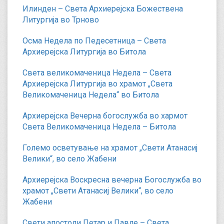
Илинден – Света Архиерејска Божествена
Литургија во Трново
Осма Недела по Педесетница – Света
Архиерејска Литургија во Битола
Света великомаченица Недела – Света
Архиерејска Литургија во храмот „Света
Великомаченица Недела“ во Битола
Архиерејска Вечерна богослужба во хармот
Света Великомаченица Недела – Битола
Големо осветување на храмот „Свети Атанасиј
Велики“, во село Жабени
Архиерејска Воскресна вечерна Богослужба во
храмот „Свети Атанасиј Велики“, во село
Жабени
Свети апостоли Петар и Павле – Света