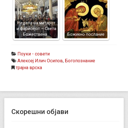
Недела на митарот
и фарисејот – Светa
Божествена…
Божикно послание
Поуки - совети
Алексеј Илич Осипов
,
Богопознание
трајна врска
Скорешни објави