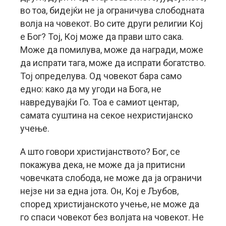
во тоа, бидејќи не ја ограничува слободната
волја на човекот. Во сите други религии Кој
е Бог? Тој, Кој може да прави што сака.
Може да помилува, може да награди, може
да испрати тага, може да испрати богатство.
Тој определува. Од човекот бара само
едно: како да му угоди на Бога, не
навредувајќи Го. Тоа е самиот центар,
самата суштина на секое нехристијанско
учење.
А што говори христијанството? Бог, се
покажува дека, не може да ја притисни
човечката слобода, не може да ја ограничи
нејзе ни за една јота. Он, Кој е Љубов,
според христијанското учење, не може да
го спаси човекот без волјата на човекот. Не