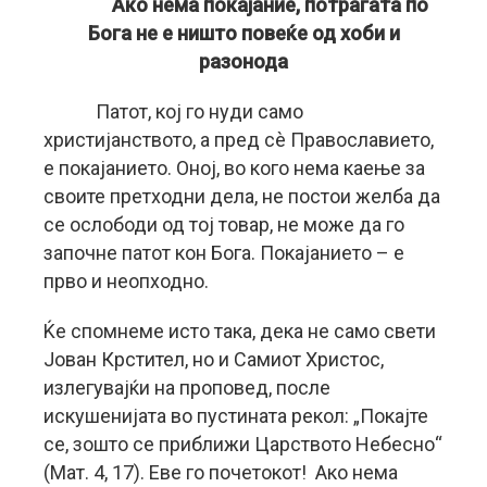
Ако нема покајание, потрагата по
Бога не е ништо повеќе од хоби и
разонода
Патот, кој го нуди само
христијанството, а пред сè Православието,
е покајанието. Оној, во кого нема каење за
своите претходни дела, не постои желба да
се ослободи од тој товар, не може да го
започне патот кон Бога. Покајанието – е
прво и неопходно.
Ќе спомнеме исто така, дека не само свети
Јован Крстител, но и Самиот Христос,
излегувајќи на проповед, после
искушенијата во пустината рекол: „Покајте
се, зошто се приближи Царството Небесно“
(Мат. 4, 17). Еве го почетокот! Ако нема