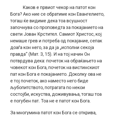
Каков е првиот чекор на патот кон
Бога? Ако ние се обратиме кон Евангелието,
тогаш ќе видиме дека тоа всушност
започнува со проповедта за покајанието на
свети Јован Крстител. Самиот Христос, кој
немаше грев и потреба од покајание, сепак
доаѓа кон него, за да ја „исполни секоја
правда“ (Мат. 3, 15). И на тој начин Он
потврдува дека: почеток на обраќањето на
човекот кон Бога, почеток на вистинскиот
пат кон Бога е покајанието. Доколку ова не
е тој почеток, ако наместо него биде
љубопитството, потрагата по некои
состојби, искуства, доживувања, тогаш тоа
е погубен пат. Тоа не е патот кон Бога.
За многумина патот кон Бога се открива,