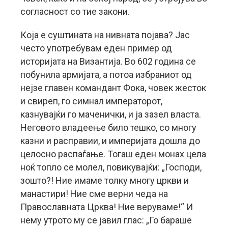
согласност со тие закони.
Која е суштината на нивната појава? Јас
често употребувам еден пример од
историјата на Византија. Во 602 година се
побунила армијата, а потоа избраниот од
нејзе главен командант Фока, човек жесток
и свиреп, го симнал императорот,
казнувајќи го маченички, и ја зазел власта.
Неговото владеење било тешко, со многу
казни и расправии, и империјата дошла до
целосно распаѓање. Тогаш еден монах цела
ноќ топло се молел, повикувајќи: „Господи,
зошто?! Ние имаме толку многу цркви и
манастири! Ние сме верни чеда на
Православната Црква! Ние веруваме!“ И
нему утрото му се јавил глас: „Го бараше