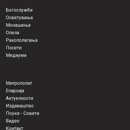
Богослужби
Осветувања
Монашења
Опела
Ракополагања
Посети
Медиуми
Митрополит
Епархија
Актуелности
Издаваштво
Поуки - Совети
Видео
Контакт