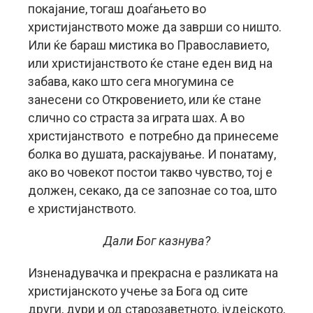
покајание, тогаш доаѓањето во
христијанството може да заврши со ништо.
Или ќе бараш мистика во Православието,
или христијанството ќе стане еден вид на
забава, како што сега многумина се
занесени со Откровението, или ќе стане
слично со страста за играта шах. А во
христијанството е потребно да принесеме
болка во душата, раскајување. И понатаму,
ако во човекот постои такво чувство, тој е
должен, секако, да се запознае со тоа, што
е христијанството.
Дали Бог казнува?
Изненадувачка и прекрасна е разликата на
христијанското учење за Бога од сите
други, дури и од старозаветното, јудејското,