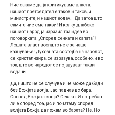
Ние сакаме да ја критикуваме власта:
нашиот претседател е таков и таков, и
министрите, и нашиот водач… Да затоа што
самите ние сме такви! И колку длабоко
нашиот народ ја изразил таа идеа во
поговорката: „Според сенката и капата“!
Лошата власт воопшто не е за наше
казнување! Духовната состојба на народот,
се кристализира, се изразува, особено, и во
тоа, што во народот се појавуваат такви
водачи.
Да, ништо не се случува и не може да биди
без Божјата волја. Јас паднав во бара.
Според Божјата волја? Секако. И потребно
ли е според тоа, јас и понатаму според
волјата Божја да лежам во барата? Не. Но