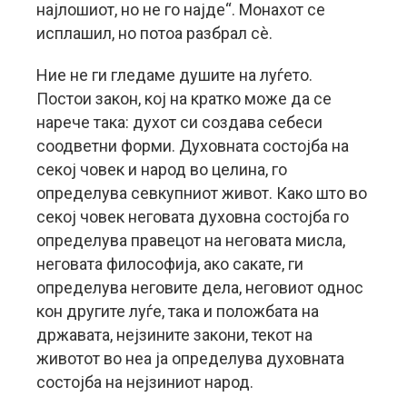
најлошиот, но не го најде“. Монахот се
исплашил, но потоа разбрал сè.
Ние не ги гледаме душите на луѓето.
Постои закон, кој на кратко може да се
нарече така: духот си создава себеси
соодветни форми. Духовната состојба на
секој човек и народ во целина, го
определува севкупниот живот. Како што во
секој човек неговата духовна состојба го
определува правецот на неговата мисла,
неговата философија, ако сакате, ги
определува неговите дела, неговиот однос
кон другите луѓе, така и положбата на
државата, нејзините закони, текот на
животот во неа ја определува духовната
состојба на нејзиниот народ.