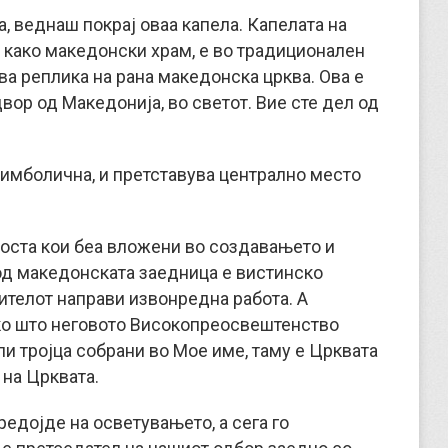
а, веднаш покрај оваа капела. Капелата на
и како македонски храм, е во традиционален
ува реплика на рана македонска црква. Ова е
вор од Македонија, во светот. Вие сте дел од
симболична, и претставува централно место
носта кои беа вложени во создавањето и
 од македонската заедница е вистинско
ителот направи извонредна работа. А
како што неговото Високопреосвештенство
ли тројца собрани во Мое име, таму е Црквата
е на Црквата.
едојде на осветувањето, а сега го