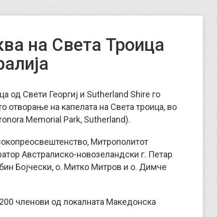
ва на Света Троица
ралија
а од Свети Георгиј и Sutherland Shire го
 отворање на капелата на Света троица, во
nora Memorial Park, Sutherland).
сокопреосвештенство, Митрополитот
атор Австралиско-новозеландски г. Петар
бин Бојчески, о. Митко Митров и о. Димче
 200 членови од локалната Македонска