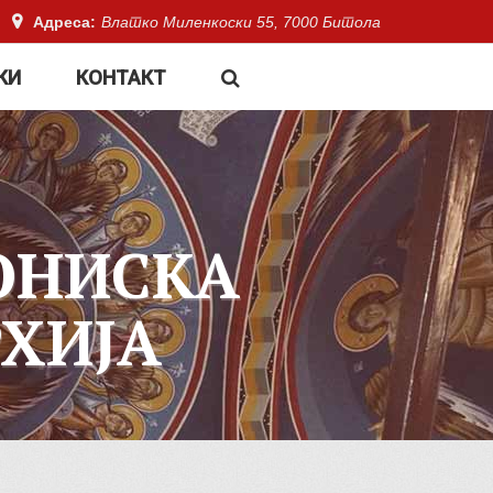
Адреса:
Влатко Миленкоски 55, 7000 Битола
КИ
КОНТАКТ
ОНИСКА
ХИЈА