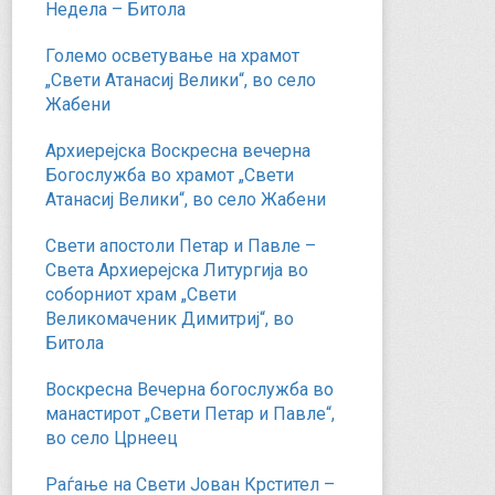
Недела – Битола
Големо осветување на храмот
„Свети Атанасиј Велики“, во село
Жабени
Архиерејска Воскресна вечерна
Богослужба во храмот „Свети
Атанасиј Велики“, во село Жабени
Свети апостоли Петар и Павле –
Света Архиерејска Литургија во
соборниот храм „Свети
Великомаченик Димитриј“, во
Битола
Воскресна Вечерна богослужба во
манастирот „Свети Петар и Павле“,
во село Црнеец
Раѓање на Свети Јован Крстител –