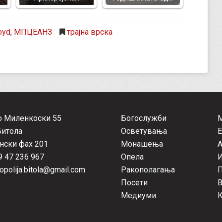
oyd
,
МПЦЕАНЗ
трајна врска
о Миленкоски 55
Богослужби
Битола
Осветувања
Е
нски фах 201
Монашења
А
 47 236 967
Опела
opolija.bitola@gmail.com
Ракополагања
П
Посети
Медиуми
К