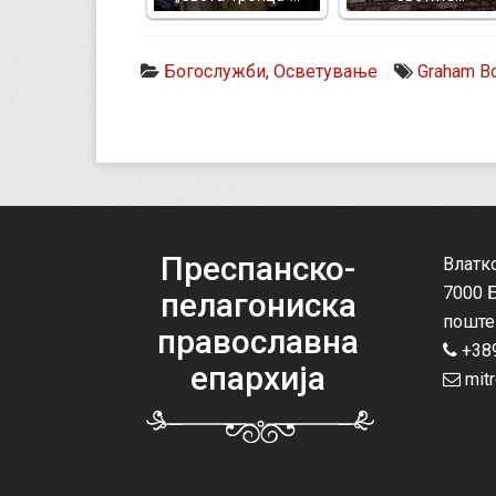
Богослужби
,
Осветување
Graham B
Преспанско-
Влатк
7000 
пелагониска
поште
православна
+389
епархија
mitr