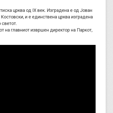
тиска црква од IX век. Изградена е од Јован
 Костовски, и е единствена црква изградена
 светот.
от на главниот извршен директор на Паркот,