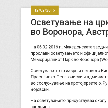
12/02/2016
Осветување на црк
во Воронора, Авст
На 06.02.2016 г., Македонската заедниц
прослави осветувањето и официјалното
Меморијалниот Парк во Воронора (Woro
Осветувањето го изврши неговото Ви
Преспанско-Пелагониски и администр
во сослужување на протојереите о. Ру
Војовски.
На осветувањето присуствуваа околу
заедница.