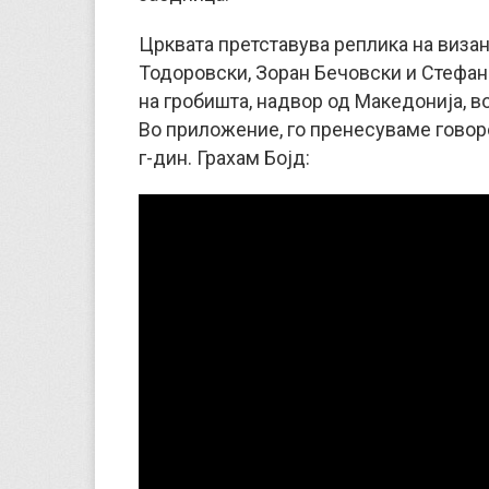
Црквата претставува реплика на визан
Тодоровски, Зоран Бечовски и Стефан
на гробишта, надвор од Македонија, во
Во приложение, го пренесуваме говор
г-дин. Грахам Бојд: