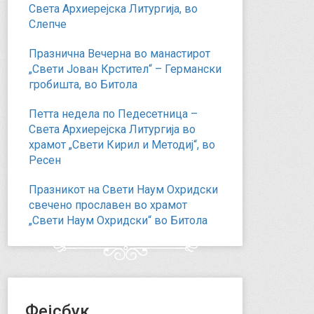
Света Архиерејска Литургија, во
Слепче
Празнична Вечерна во манастирот
„Свети Јован Крстител“ – Германски
гробишта, во Битола
Петта недела по Педесетница –
Света Архиерејска Литургија во
храмот „Свети Кирил и Методиј“, во
Ресен
Празникот на Свети Наум Охридски
свечено прославен во храмот
„Свети Наум Охридски“ во Битола
Фејсбук