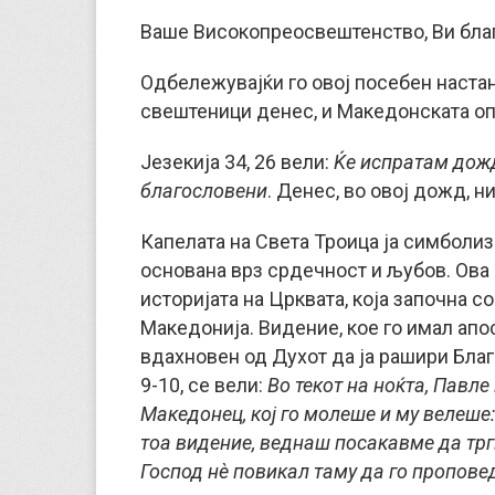
Ваше Високопреосвештенство, Ви бла
Одбележувајќи го овој посебен настан
свештеници денес, и Македонската о
Језекија 34, 26 вели:
Ќе испратам дож
благословени
. Денес, во овој дожд, 
Капелата на Света Троица ја симболиз
основана врз срдечност и љубов. Ова
историјата на Црквата, која започна с
Македонија. Видение, кое го имал апо
вдахновен од Духот да ја рашири Благ
9-10, се вели:
Во текот на ноќта, Павле
Македонец, кој го молеше и му велеше
тоа видение, веднаш посакавме да трг
Господ нè повикал таму да го пропове