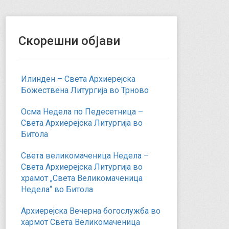
Скорешни објави
Илинден – Света Архиерејска
Божествена Литургија во Трново
Осма Недела по Педесетница –
Света Архиерејска Литургија во
Битола
Света великомаченица Недела –
Света Архиерејска Литургија во
храмот „Света Великомаченица
Недела“ во Битола
Архиерејска Вечерна богослужба во
хармот Света Великомаченица