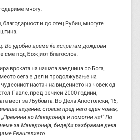
годариме многу.
, благодарност и до отец Рубин, многуте
пштина.
д. Во удобно време ќе испратам дождови
ние сме под Божјиот благослов.
ира врската на нашата заедница со Бога,
 место сега е дел и продолжување на
о чудесниот настан на видението на човек од
стол Павле, пред речиси 2000 години,
ата вест за Љубовта. Во Дела Апостолски, 16,
 имаше видение: стоеше пред него еден човек,
: „Премини во Македонија и помогни ни!“ По
неме за Македонија, бидејќи разбравме дека
даме Евангелието.