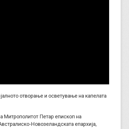
ијалното отворање и осветување на капелата
на Митрополитот Петар епископ на
Австралиско-Новозеландската епархија,