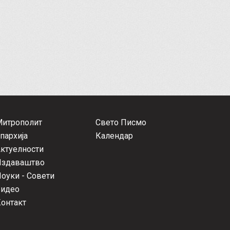
Митрополит
Свето Писмо
пархија
Календар
ктуелности
Издаваштво
оуки - Совети
Видео
онтакт