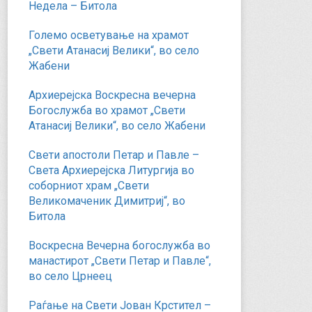
Недела – Битола
Големо осветување на храмот
„Свети Атанасиј Велики“, во село
Жабени
Архиерејска Воскресна вечерна
Богослужба во храмот „Свети
Атанасиј Велики“, во село Жабени
Свети апостоли Петар и Павле –
Света Архиерејска Литургија во
соборниот храм „Свети
Великомаченик Димитриј“, во
Битола
Воскресна Вечерна богослужба во
манастирот „Свети Петар и Павле“,
во село Црнеец
Раѓање на Свети Јован Крстител –