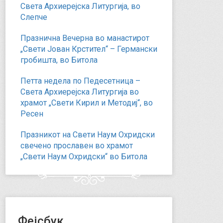
Света Архиерејска Литургија, во
Слепче
Празнична Вечерна во манастирот
„Свети Јован Крстител“ – Германски
гробишта, во Битола
Петта недела по Педесетница –
Света Архиерејска Литургија во
храмот „Свети Кирил и Методиј“, во
Ресен
Празникот на Свети Наум Охридски
свечено прославен во храмот
„Свети Наум Охридски“ во Битола
Фејсбук