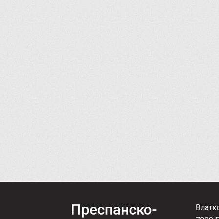
Преспанско-
Влатк