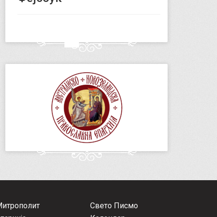
Митрополит
Свето Писмо