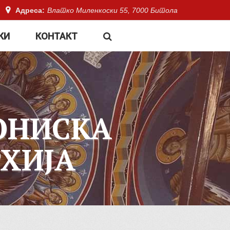
Адреса:
Влатко Миленкоски 55, 7000 Битола
КИ
КОНТАКТ
ОНИСКА
ХИЈА