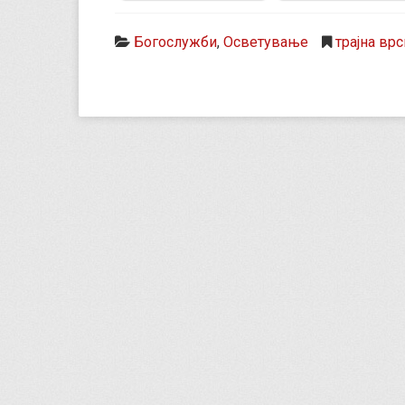
Богослужби
,
Осветување
трајна врс