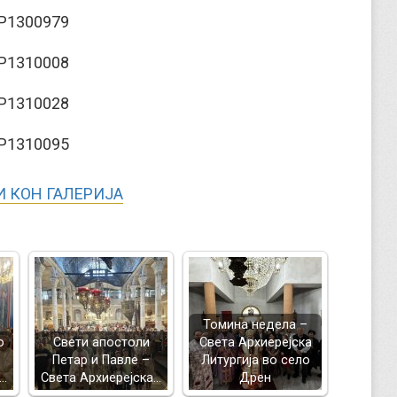
 КОН ГАЛЕРИЈА
Томина недела –
о
Свети апостоли
Света Архиерејска
Петар и Павле –
Литургија во село
а…
Света Архиерејска…
Дрен