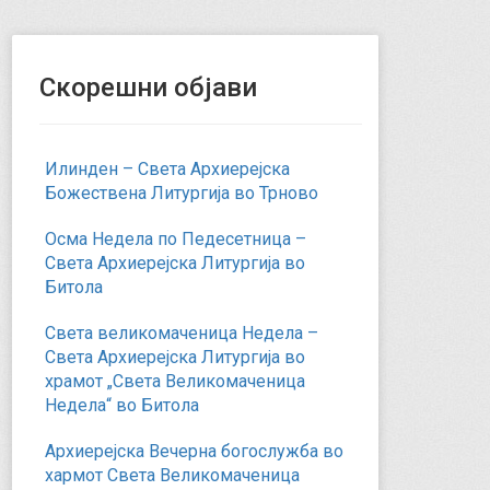
Скорешни објави
Илинден – Света Архиерејска
Божествена Литургија во Трново
Осма Недела по Педесетница –
Света Архиерејска Литургија во
Битола
Света великомаченица Недела –
Света Архиерејска Литургија во
храмот „Света Великомаченица
Недела“ во Битола
Архиерејска Вечерна богослужба во
хармот Света Великомаченица