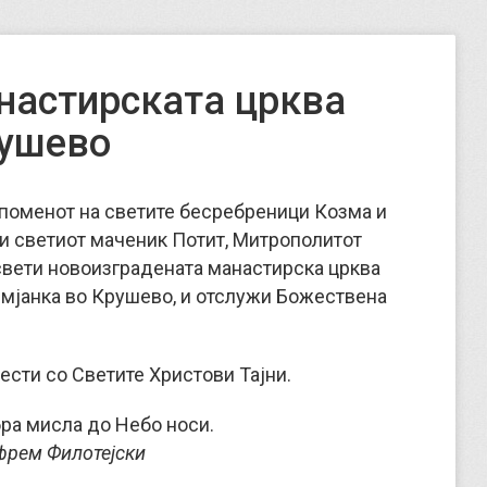
настирската црква
рушево
е споменот на светите бесребреници Козма и
 и светиот маченик Потит, Митрополитот
освети новоизградената манастирска црква
имјанка во Крушево, и отслужи Божествена
ести со Светите Христови Тајни.
ра мисла до Небо носи.
фрем Филотејски