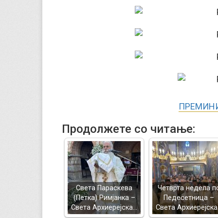
ПРЕМИНИ
Продолжете со читање:
Света Параскева
Четврта недела п
(Петка) Римјанка –
Педесетница –
Света Архиерејска…
Света Архиерејск