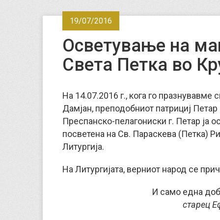
19/07/2016
Осветување на ма
Света Петка во К
На 14.07.2016 г., кога го празнувавм
Дамјан, преподобниот патрициј Петар
Преспанско-пелагониски г. Петар ја 
посветена на Св. Параскева (Петка) Р
Литургија.
На Литургијата, верниот народ се прич
И само една доб
старец Е