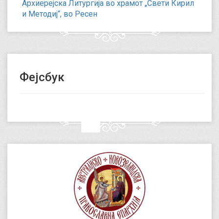
Архиерејска Литургија во храмот „Свети Кирил
и Методиј“, во Ресен
Фејсбук