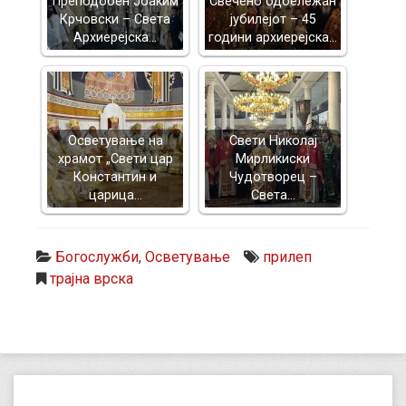
Преподобен Јоаким
Свечено одбележан
Крчовски – Света
јубилејот – 45
Архиерејска…
години архиерејска…
Осветување на
Свети Николај
храмот „Свети цар
Мирликиски
Константин и
Чудотворец –
царица…
Света…
Богослужби
,
Осветување
прилеп
трајна врска