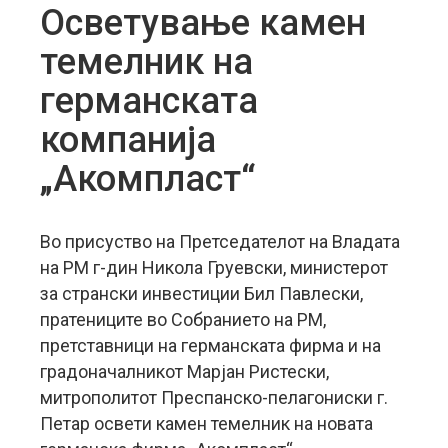
Осветување камен
темелник на
германската
компанија
„Акомпласт“
Во присуство на Претседателот на Владата
на РМ г-дин Никола Груевски, министерот
за странски инвестиции Бил Павлески,
пратениците во Собранието на РМ,
претставници на германската фирма и на
градоначалникот Марјан Ристески,
митрополитот Преспанско-пелагониски г.
Петар освети камен темелник на новата