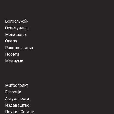
Богослужби
Осветувања
Монашења
Опела
Ракополагања
Посети
Медиуми
Митрополит
Епархија
Актуелности
Издаваштво
Поуки - Совети