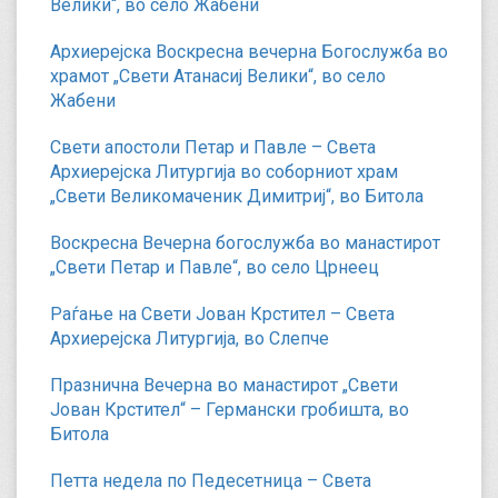
Велики“, во село Жабени
Архиерејска Воскресна вечерна Богослужба во
храмот „Свети Атанасиј Велики“, во село
Жабени
Свети апостоли Петар и Павле – Света
Архиерејска Литургија во соборниот храм
„Свети Великомаченик Димитриј“, во Битола
Воскресна Вечерна богослужба во манастирот
„Свети Петар и Павле“, во село Црнеец
Раѓање на Свети Јован Крстител – Света
Архиерејска Литургија, во Слепче
Празнична Вечерна во манастирот „Свети
Јован Крстител“ – Германски гробишта, во
Битола
Петта недела по Педесетница – Света