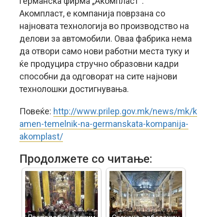
германска фирма „Акомпласт“.
Акомпласт, е компанија поврзана со
најновата технологија во производство на
делови за автомобили. Оваа фабрика нема
да отвори само нови работни места туку и
ќе продуцира стручно образовни кадри
способни да одговорат на сите најнови
технолошки достигнувања.
Повеќе:
http://www.prilep.gov.mk/news/mk/k
amen-temelnik-na-germanskata-kompanija-
akomplast/
Продолжете со читање: