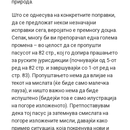
природа.
Што се однесува на конкретните поправки,
да се предложат некои незначајни
исправки сега, веројатно е премногу доцна.
Сепак, многу би ви препорачал една голема
промена – во целост да се пропушти
пасусот на 82 стр., кој го допира прашањето
за руските јурисдикции (почнувајќи од 5-от
ред на 82 стр. и завршувајќи со 1-от ред на
стр. 83). Пропуштањето нема да влијае на
текот на мислата (ќе биде само малечка
пауза), и ништо важно нема да биде
испуштено (бидејќи тоа е само илустрација
на погоре изложеното). Претпоставувам
дека тој пасус ја затемнува смислата на
погоре изложените мисли, давајќи како
пример ситуација, која покренува нови и