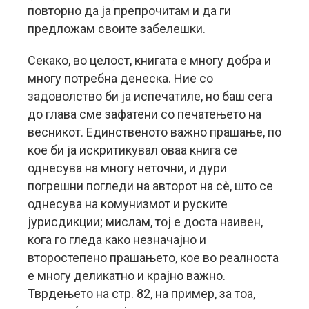
повторно да ја препрочитам и да ги
предложам своите забелешки.
Секако, во целост, книгата е многу добра и
многу потребна денеска. Ние со
задоволство би ја испечатиле, но баш сега
до глава сме зафатени со печатењето на
весникот. Единственото важно прашање, по
кое би ја искритикувал оваа книга се
однесува на многу неточни, и дури
погрешни погледи на авторот на сè, што се
однесува на комунизмот и руските
јурисдикции; мислам, тој е доста наивен,
кога го гледа како незначајно и
второстепено прашањето, кое во реалноста
е многу деликатно и крајно важно.
Тврдењето на стр. 82, на пример, за тоа,