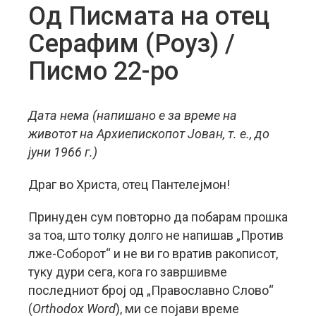
Од Писмата на отец
Серафим (Роуз) /
Писмо 22-ро
Дата нема (напишано е за време на
животот на Архиепископот Јован, т. е., до
јуни 1966 г.)
Драг во Христа, отец Пантелејмон!
Принуден сум повторно да побарам прошка
за тоа, што толку долго не напишав „Против
лже-Соборот“ и не ви го вратив ракописот,
туку дури сега, кога го завршивме
последниот број од „Православно Слово“
(
Orthodox
Word
), ми се појави време