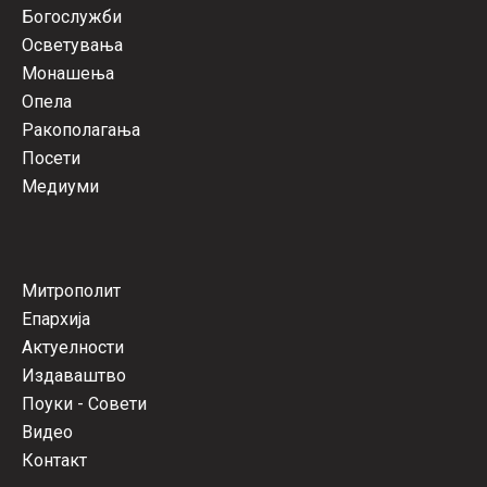
Богослужби
Осветувања
Монашења
Опела
Ракополагања
Посети
Медиуми
Митрополит
Епархија
Актуелности
Издаваштво
Поуки - Совети
Видео
Контакт