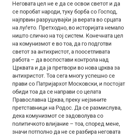
Неговата цел не е да се освои светот и да
се поробат народи, туку борба со Господ,
најпрвин разрушувајќи ја верата во срцата
на луѓето. Претходно, во историјата немало
ништо слично на тој систем. Конечната цел
на комунизмот е во тоа, да го подготви
светот за антихристот, а поосетливата
работа – да воспостави контрола над
Црквата и да ја претвори во нова црква за
антихристот. Тоа сега многу успешно се
прави со Патријархот Московски, и постојат
обиди тоа да се направи со целата
Православна Црква, преку нејзините
претставници на Родос. Да се размислува,
дека комунизмот се задоволува со
политичкото влијание – тоа, според мене,
значи потполно да не се разбира неговата