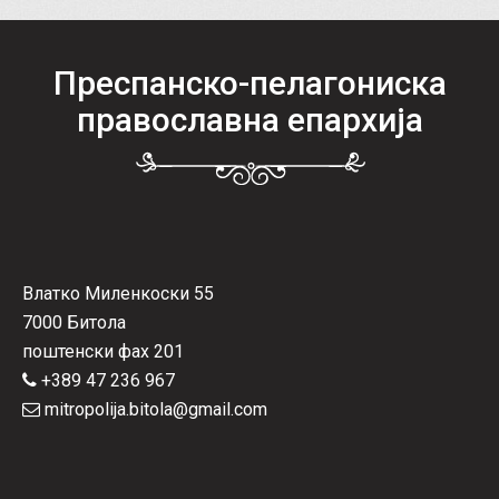
Преспанско-пелагониска
православна епархија
Влатко Миленкоски 55
7000 Битола
поштенски фах 201
+389 47 236 967
mitropolija.bitola@gmail.com