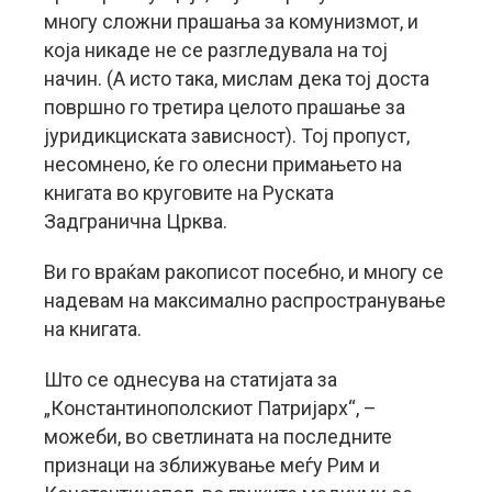
многу сложни прашања за комунизмот, и
која никаде не се разгледувала на тој
начин. (А исто така, мислам дека тој доста
површно го третира целото прашање за
јуридикциската зависност). Тој пропуст,
несомнено, ќе го олесни примањето на
книгата во круговите на Руската
Задгранична Црква.
Ви го враќам ракописот посебно, и многу се
надевам на максимално распространување
на книгата.
Што се однесува на статијата за
„Константинополскиот Патријарх“, –
можеби, во светлината на последните
признаци на зближување меѓу Рим и