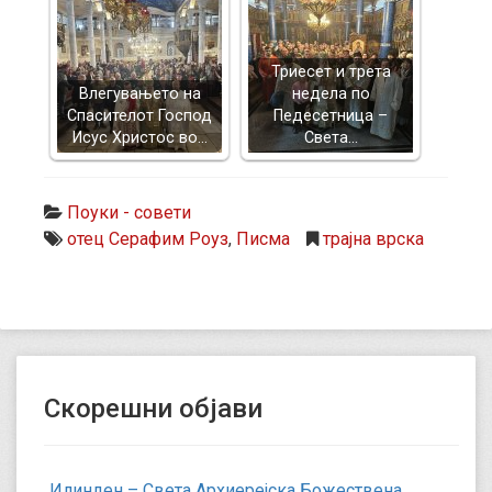
Триесет и трета
Влегувањето на
недела по
Спасителот Господ
Педесетница –
Исус Христос во…
Света…
Поуки - совети
отец Серафим Роуз
,
Писма
трајна врска
Скорешни објави
Илинден – Света Архиерејска Божествена