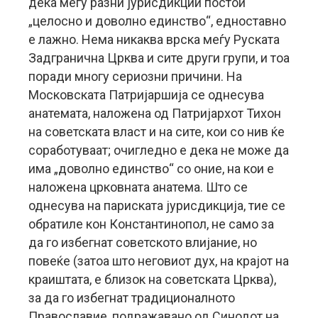
дека меѓу разни јурисдикции постои
„целосно и доволно единство“, едноставно
е лажно. Нема никаква врска меѓу Руската
Задгранична Црква и сите други групи, и тоа
поради многу сериозни причини. На
Московската Патријаршија се однесува
анатемата, наложена од Патријархот Тихон
на советската власт и на сите, кои со нив ќе
соработуваат; очигледно е дека не може да
има „доволно единство“ со оние, на кои е
наложена црковната анатема. Што се
однесува на париската јурисдикција, тие се
обратиле кон Константинопол, не само за
да го избегнат советското влијание, но
повеќе (затоа што неговиот дух, на крајот на
краиштата, е близок на советската Црква),
за да го избегнат традиционалното
Православие, подражавано од Синодот на