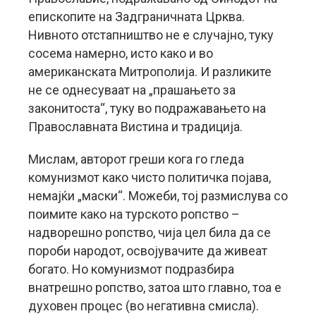
епископите на Задграничната Црква.
Нивното отстапништво не е случајно, туку
сосема намерно, исто како и во
американската Митрополија. И разликите
не се однесуваат на „прашањето за
законитоста“, туку во подражавањето на
Православната Вистина и традиција.
Мислам, авторот греши кога го гледа
комунизмот како чисто политичка појава,
немајќи „маски“. Можеби, тој размислува со
поимите како на турското ропство –
надворешно ропство, чија цел била да се
пороби народот, освојувачите да живеат
богато. Но комунизмот подразбира
внатрешно ропство, затоа што главно, тоа е
духовен процес (во негативна смисла).