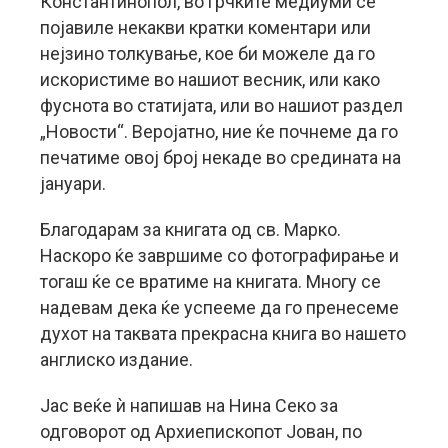
Константинопол, во грчките медиуми се
појавиле некакви кратки коментари или
нејзино толкување, кое би можеле да го
искористиме во нашиот весник, или како
фуснота во статијата, или во нашиот раздел
„Новости“. Веројатно, ние ќе почнеме да го
печатиме овој број некаде во средината на
јануари.
Благодарам за книгата од св. Марко.
Наскоро ќе завршиме со фотографирање и
тогаш ќе се вратиме на книгата. Многу се
надевам дека ќе успееме да го пренесеме
духот на таквата прекрасна книга во нашето
англиско издание.
Јас веќе ѝ напишав на Нина Секо за
одговорот од Архиепископот Јован, по