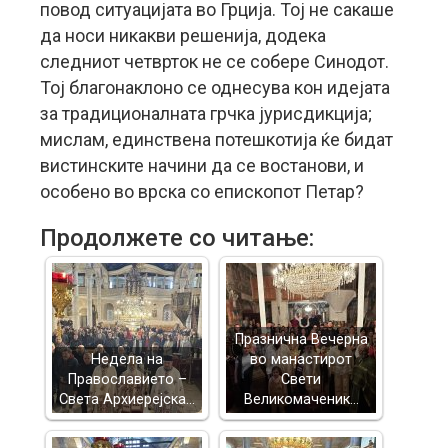
повод ситуацијата во Грција. Тој не сакаше
да носи никакви решенија, додека
следниот четврток не се собере Синодот.
Тој благонаклоно се однесува кон идејата
за традиционалната грчка јурисдикција;
мислам, единствена потешкотија ќе бидат
вистинските начини да се востанови, и
особено во врска со епископот Петар?
Продолжете со читање:
Празнична Вечерна
Недела на
во манастирот
Православието –
Свети
Света Архиерејска…
Великомаченик…