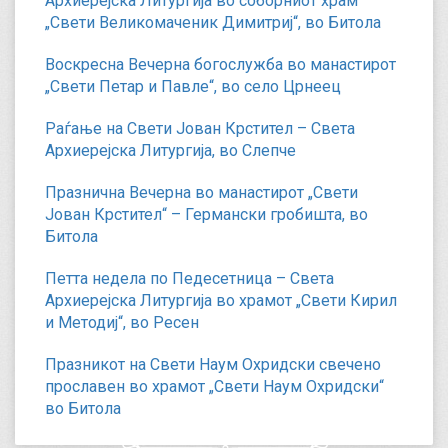
Архиерејска Литургија во соборниот храм
„Свети Великомаченик Димитриј“, во Битола
Воскресна Вечерна богослужба во манастирот
„Свети Петар и Павле“, во село Црнеец
Раѓање на Свети Јован Крстител – Света
Архиерејска Литургија, во Слепче
Празнична Вечерна во манастирот „Свети
Јован Крстител“ – Германски гробишта, во
Битола
Петта недела по Педесетница – Света
Архиерејска Литургија во храмот „Свети Кирил
и Методиј“, во Ресен
Празникот на Свети Наум Охридски свечено
прославен во храмот „Свети Наум Охридски“
во Битола