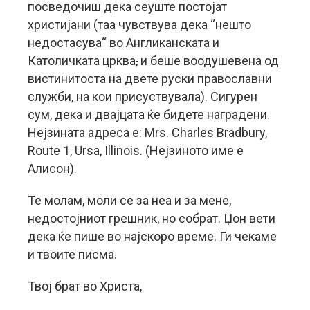
посведочиш дека сеуште постојат
христијани (таа чувствува дека “нешто
недостасува“ во Англиканската и
Католичката црква
,
и беше воодушевена од
вистинитоста на двете руски православни
служби, на кои присуствувала). Сигурен
сум, дека и двајцата ќе бидете наградени.
Нејзината адреса е: Mrs. Charles Bradbury,
Route 1, Ursa, Illinois. (Нејзиното име е
Алисон).
Те молам, моли се за неа и за мене,
недостојниот грешник, но собрат. Џон вети
дека ќе пише во најскоро време. Ги чекаме
и твоите писма.
Твој брат во Христа,