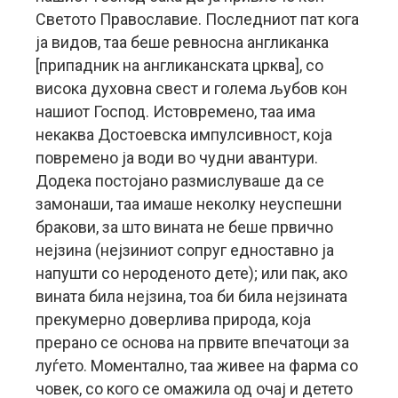
Светото Православие. Последниот пат кога
ја видов, таа беше ревносна англиканка
[припадник на англиканската црква], со
висока духовна свест и голема љубов кон
нашиот Господ. Истовремено, таа има
некаква Достоевска импулсивност, која
повремено ја води во чудни авантури.
Додека постојано размислуваше да се
замонаши, таа имаше неколку неуспешни
бракови, за што вината не беше првично
нејзина (нејзиниот сопруг едноставно ја
напушти со нероденото дете); или пак, ако
вината била нејзина, тоа би била нејзината
прекумерно доверлива природа, која
прерано се основа на првите впечатоци за
луѓето. Моментално, таа живее на фарма со
човек, со кого се омажила од очај и детето