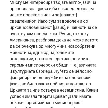
Многу ме интересира твојата англо-јазична
православна црква и би сакал да дознаам
нешто повеќе за неа и за [вашиот]
свештеникот. Иакo сум задоволен и со
црковнословенскиот [јазик], и навистина се
чувствувам повеќе како Русин, отколку
Американец, разбирам дека не може истото
да се очекува од многумина новообратени.
Навистина, една од најголемите
потешкотии, со кои се сретнав во моите
скромни мисионерски обиди,
–
е јазичната
и културната бариера. Луѓето се целосно
фасцинирани од службите на словенски
јазик, но било каков поблизок контакт со
Црквата за нив останува незамислив. Какви
успеси имала твојата црква? Дали имате
некаква организирана мисионерска