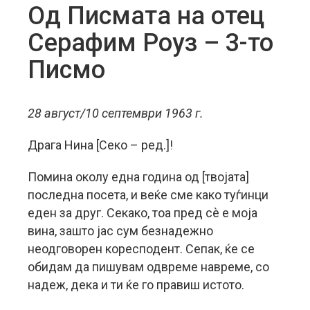
Oд Писмата на отец
Серафим Роуз – 3-то
Писмо
28 август/10 септември 1963 г.
Драга Нина [Секо – ред.]!
Помина околу една година од [твојата]
последна посета, и веќе сме како туѓинци
еден за друг.
Секако, тоа пред сѐ е моја
вина, зашто јас сум безнадежно
неодговорен коресподент. Сепак, ќе се
обидам да пишувам одвреме навреме, со
надеж, дека и ти ќе го правиш истото.