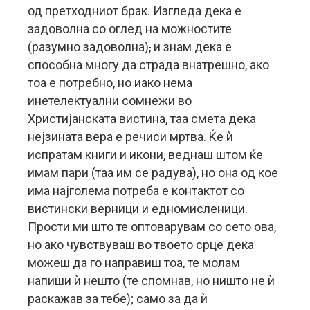
од претходниот брак. Изгледа дека е
задоволна со оглед на можностите
(разумно задоволна)
,
и знам дека е
способна многу да страда внатрешно, ако
тоа е потребно, но иако нема
инетелектуални сомнежи во
Христијанската вистина, таа смета дека
нејзината вера е речиси мртва. Ќе ѝ
испратам книги и икони, веднаш штом ќе
имам пари (таа им се радува), но она од кое
има најголема потреба е контактот со
вистински верници и едномисленици.
Прости ми што те оптоварувам со сето ова,
но ако чувствуваш во твоето срце дека
можеш да го направиш тоа, те молам
напиши ѝ нешто (те спомнав, но ништо не ѝ
раскажав за тебе); само за да ѝ