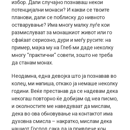
избор. Дали случајно познаваш некои
потенцијални монаси? И какви се твоите
планови, дали се поблиску до нивното
остварување? Има многу малку луѓе кои
размислуваат за монашкиот живот или го
сфаќаат сериозно, дури и меѓу русите: на
пример, мајка му на Глеб ми даде неколку
многу “практични“ совети, зошто не треба
да станам монах.
Неодамна, една девојка што ја познавав во
колеџ, ми
на
пиша, откако ја немаше неколку
години. Веќе престанав да се надевам дека
некогаш повторно ќе добијам од неа писмо,
и околностите ме наведуваат да мислам,
дека во ова обновување на контактот има
духовна смисла – накратко, мислам дека
нашиот Господ сака да ја привлече кон