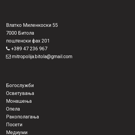
Влатко Миленкоски 55
7000 Битола
поштенски фах 201
+389 47 236 967
mitropolija.bitola@gmail.com
Богослужби
Осветувања
Монашења
Опела
Ракополагања
Посети
Медиуми