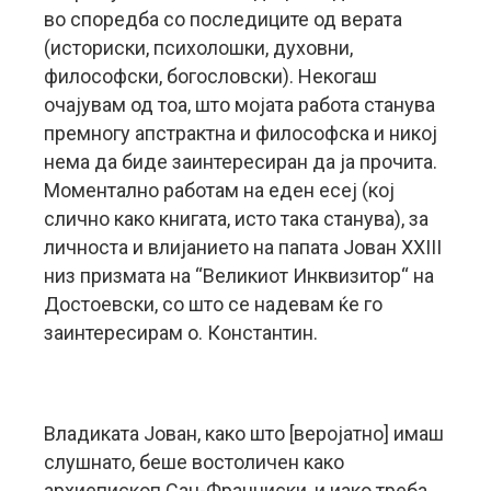
во споредба со последиците од верата
(историски, психолошки, духовни,
философски, богословски). Некогаш
очајувам од тоа, што мојата работа станува
премногу апстрактна и философска и никој
нема да биде заинтересиран да ја прочита.
Моментално работам на еден есеј (кој
слично како книгата, исто така станува), за
личноста и влијанието на папата Јован XXIII
низ призмата на “Великиот Инквизитор“ на
Достоевски, со што се надевам ќе го
заинтересирам о. Константин.
Владиката Јован, како што [веројатно] имаш
слушнато, беше востоличен како
архиепископ Сан-Франциски, и иако треба