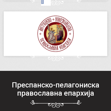
Преспанско-пелагониска
православна епархија