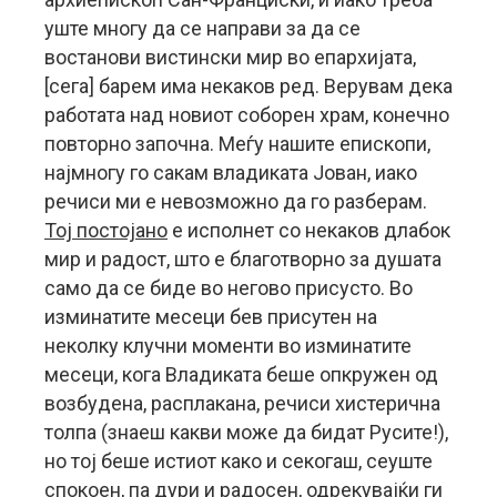
уште многу да се направи за да се
востанови вистински мир во епархијата,
[сега] барем има некаков ред. Верувам дека
работата над новиот соборен храм, конечно
повторно започна. Меѓу нашите епископи,
најмногу го сакам владиката Јован, иако
речиси ми е невозможно да го разберам.
Тој постојано
е исполнет со некаков длабок
мир и радост, што е благотворно за душата
само да се биде во негово присусто. Во
изминатите месеци бев присутен на
неколку клучни моменти во изминатите
месеци, кога Владиката беше опкружен од
возбудена, расплакана, речиси хистерична
толпа (знаеш какви може да бидат Русите!),
но тој беше истиот како и секогаш, сеуште
спокоен, па дури и радосен, одрекувајќи ги