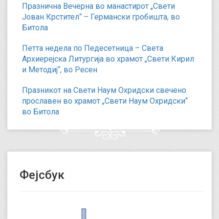
Празнична Вечерна во манастирот „Свети
Јован Крстител“ – Германски гробишта, во
Битола
Петта недела по Педесетница – Света
Архиерејска Литургија во храмот „Свети Кирил
и Методиј“, во Ресен
Празникот на Свети Наум Охридски свечено
прославен во храмот „Свети Наум Охридски“
во Битола
Фејсбук