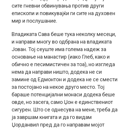
сите гневни обвинувања против други
епископи и повикувајќи ги сите на духовен
мир и послушание.
Владиката Сава беше тука неколку месеци,
и направи многу во одбрана на владиката
Јован. Тој сеуште има голема надеж за
основање на манастир (иако Глеб, како и
обично е песимистичен за тоа), но изгледа
нема да направи ништо, додека не си
замине од Едмонтон и додека не се смести
за постојано на некое друго место. Тој
бараше потенцијални монаси додека беше
овде, но засега, само Џон е единствениот
сигурен. Што се однесува на мене, треба да
ја завршам книгата и да го видам
Џорданвил пред да го направам мојот