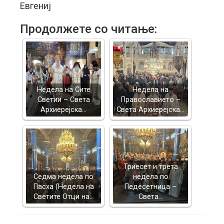
Евгениј
Продолжете со читање:
Недела на Сите
Недела на
Светии – Света
Православието –
Архиерејска…
Света Архиерејска…
Триесет и трета
Седма недела по
недела по
Пасха (Недела на
Педесетница –
Светите Отци на…
Света…