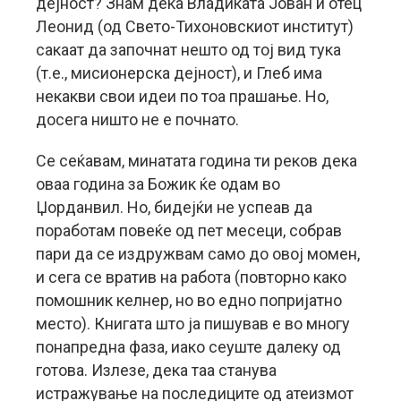
дејност? Знам дека Владиката Јован и отец
Леонид (од Свето-Тихоновскиот институт)
сакаат да започнат нешто од тој вид тука
(т.е., мисионерска дејност), и Глеб има
некакви свои идеи по тоа прашање. Но,
досега ништо не е почнато.
Се сеќавам, минатата година ти реков дека
оваа година за Божик ќе одам во
Џорданвил. Но, бидејќи не успеав да
поработам повеќе од пет месеци, собрав
пари да се издружвам само до овој момен,
и сега се вратив на работа (повторно како
помошник келнер, но во едно попријатно
место). Книгата што ја пишував е во многу
понапредна фаза, иако сеуште далеку од
готова. Излезе, дека таа станува
истражување на последиците од атеизмот