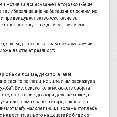
вен мотив за донесување на тој закон беше
за либерализација на безвизниот режим, но
о и предвидуваат затворска казна за
ез тоа заплеткување да ѝ се пружи овој
он, сакам да ви претставам неколку случаи,
може да станат реалност:
но ќе се дознае, дека тој е јавен
рие своите погледи, но уште и им раскажува
жба“. Вие, секако, ќе ја искажете својата
ето, а тој ќе ви одговори дека не може да
учителот нема право, а второ, законот за
лизмот меѓу малолетници, Парламентот веќе
то на воспитувањето на децата ќе биде се