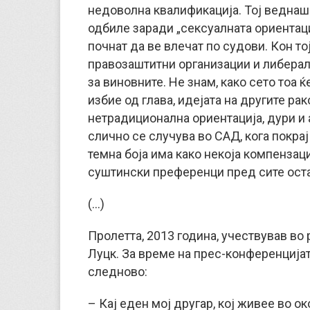
недоволна квалификација. Тој веднаш 
одбиле заради „сексуалната ориентаци
почнат да ве влечат по судови. Кон то
правозаштитни организации и либера
за виновните. Не знам, како сето тоа 
избие од глава, идејата на другите ра
нетрадиционална ориентација, дури и 
слично се случува во САД, кога покра
темна боја има како некоја компензац
суштински преференци пред сите оста
(…)
Пролетта, 2013 година, учествував во 
Луцк. За време на прес-конференцијат
следново:
– Кај еден мој другар, кој живее во о