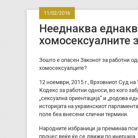
11/02/2016
Нееднаква еднакво
хомосексуалните 
Зошто е опасен Законот за работни одн
хомосексуалците?
12 ноември, 2015 г., Врховниот Суд на
Кодекс за работни односи, во кого за
„сексуална ориентација“ и „родова едн
историјата на украинскиот парламента
поле беа внесени слични термини.
Народните избраници ја преминаа пси
процес веќе ќе се движи по инерција. 