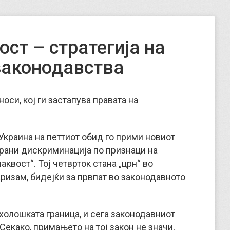
ст – стратегија на
законодавства
оси, кој ги застапува правата на
 Украина на петтиот обид го прими новиот
брани дискриминација по признаци на
аквост“. Тој четврток стана „црн“ во
ризам, бидејќи за првпат во законодавното
холошката граница, и сега законодавниот
Секако, примањето на тој закон не значи,