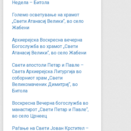
Недела – Битола
Големо осветување на храмот
„Свети Атанасиј Велики“, во село
Жабени
Архиерејска Воскресна вечерна
Богослужба во храмот „Свети
Атанасиј Велики“, во село Жабени
Свети апостоли Петар и Павле –
Света Архиерејска Литургија во
соборниот храм „Свети
Великомаченик Димитриј“, во
Битола
Воскресна Вечерна богослужба во
манастирот „Свети Петар и Павле“,
во село Црнеец
Раѓање на Свети Јован Крстител –