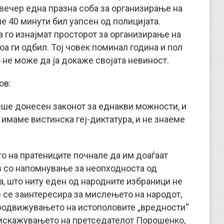
 вечер една празна соба за организирање на
ле 40 минути бил уапсен од полицијата.
а го изнајмат просторот за организирање на
 тоа ги одбил. Тој човек поминал година и пол
 не може да ја докаже својата невиност.
ов:
беше донесен законот за еднакви можности, и
 имаме вистинска геј-диктатура, и не знаеме
о на пратениците почнале да им доаѓаат
в со напомнување за неопходноста од
а, што ниту еден од народните избраници не
е се заинтересира за мислењето на народот,
продвижувањето на истополовите „вредности“
 искажувањето на претседателот Порошенко,