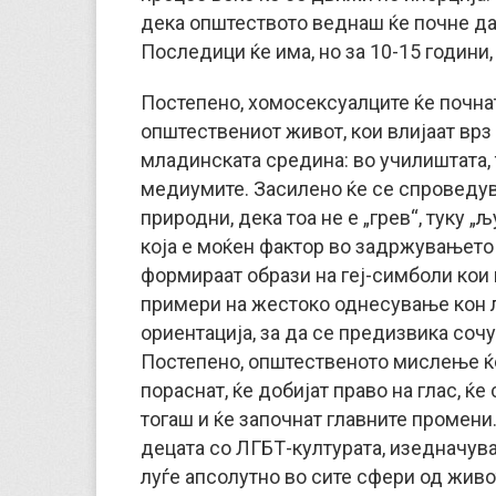
дека општеството веднаш ќе почне да
Последици ќе има, но за 10-15 години,
Постепено, хомосексуалците ќе почнат
општествениот живот, кои влијаат в
младинската средина: во училиштата, 
медиумите. Засилено ќе се спроведув
природни, дека тоа не е „грев“, туку „
која е моќен фактор во задржувањето 
формираат образи на геј-симболи кои 
примери на жестоко однесување кон 
ориентација, за да се предизвика сочу
Постепено, општественото мислење ќе
пораснат, ќе добијат право на глас, ќ
тогаш и ќе започнат главните промен
децата со ЛГБТ-културата, изедначува
луѓе апсолутно во сите сфери од живо