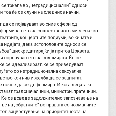
 се тркала во „нетрадиционални“ односи.
 и тоа ќе се случи на следниов начин.
 да се појавуваат во оние сфери од
рз формирањето на општественото мислење во
театрите, концертните подиуми, во кината и
а идејата, дека истополовите односи се
љубов“ дискредитирајќи ја притоа Црквата,
и спречувањето на содомијата. Ќе се
ќе се идеализираат, ќе се приведуваат
луѓето со нетрадиционална сексуална
вство кон нив и желба да се заштитат.
 почне да се деформира. И кога децата ќе
е станат градоначалници, министри, пратеници,
и. Ќе се воведе задолжително запознавање на
ње на „обратните“ во правата со нормалните
тот, зацврстување на приоритетноста на