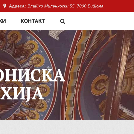
Адреса:
Влатко Миленкоски 55, 7000 Битола
КИ
КОНТАКТ
ОНИСКА
ХИЈА