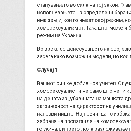
стапувањето во сила на тој закон. Гла
исполнувањето на определени барања 
има земји, кои го имаат овој режим, н
хомосексуализмот. Така што, може и б
режим на Украина.
Во врска со донесувањето на овој зак
засега како возможни модели, но кои 
Случај 1
Вашиот син ќе добие нов учител. Случај
хомосексуалист и не само што не ги к
на децата за „убавината на машката дру
загриженост на директорот на училишт
направи ништо. Најпрвин, да го избрка 
забрана на пропаганда на хомосексуа
го укинал, и трето : кога разложување