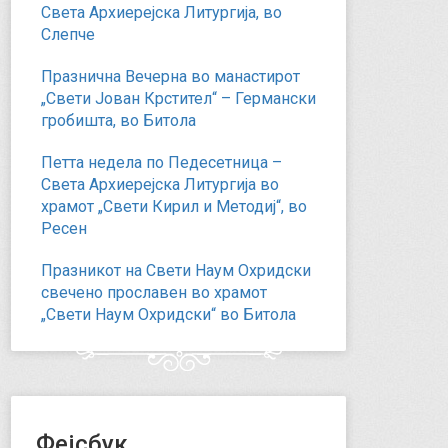
Света Архиерејска Литургија, во
Слепче
Празнична Вечерна во манастирот
„Свети Јован Крстител“ – Германски
гробишта, во Битола
Петта недела по Педесетница –
Света Архиерејска Литургија во
храмот „Свети Кирил и Методиј“, во
Ресен
Празникот на Свети Наум Охридски
свечено прославен во храмот
„Свети Наум Охридски“ во Битола
Фејсбук