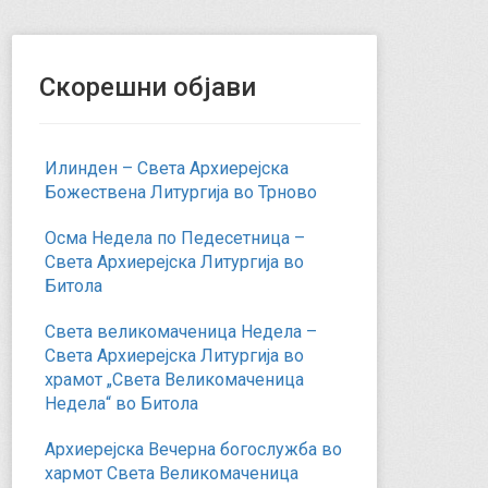
Скорешни објави
Илинден – Света Архиерејска
Божествена Литургија во Трново
Осма Недела по Педесетница –
Света Архиерејска Литургија во
Битола
Света великомаченица Недела –
Света Архиерејска Литургија во
храмот „Света Великомаченица
Недела“ во Битола
Архиерејска Вечерна богослужба во
хармот Света Великомаченица