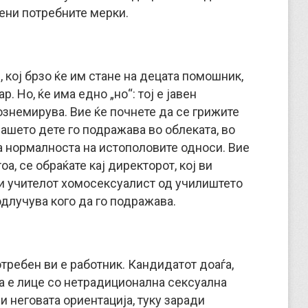
ени потребните мерки.
, кој брзо ќе им стане на децата помошник,
. Но, ќе има едно „но“: тој е јавен
вознемирува. Вие ќе почнете да се грижите
вашето дете го подражава во облеката, во
а нормалноста на истополовите односи. Вие
а, се обраќате кај директорот, кој ви
ани учителот хомосексуалист од училиштето
одлучува кого да го подражава.
отребен ви е работник. Кандидатот доаѓа,
ка е лице со нетрадиционална сексуална
ди неговата ориентација, туку заради