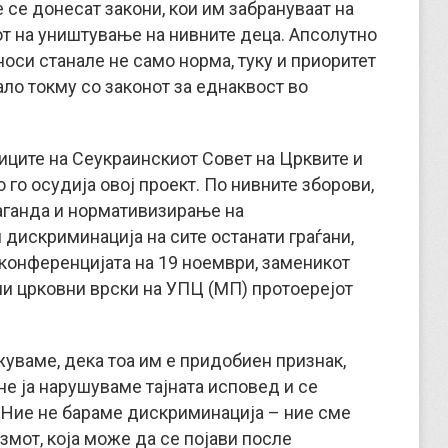
 се донесат закони, кои им забрануваат на
от на уништување на нивните деца. Апсолутно
носи станале не само норма, туку и приоритет
ало токму со законот за еднаквост во
иците на Сеукраинскиот Совет на Црквите и
 го осудија овој проект. По нивните зборови,
аганда и нормативизирање на
дискриминација на сите останати граѓани,
-конференцијата на 19 ноември, заменикот
и црковни врски на УПЦ (МП) протоерејот
жуваме, дека тоа им е придобиен признак,
не ја нарушуваме тајната исповед и се
 Ние не бараме дискриминација – ние сме
мот, која може да се појави после