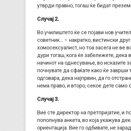
утврди правно, тогаш ќе бидат презем
Случај 2.
Во училиштето ќе се појави нов учител
советник… – накратко, вистински другар
хомосексуалист, но тоа засега не ве 
дури тогаш, кога ќе забележете, дека 
начинот на однесување, во исказите з
почнувате да сфаќате како ќе заврши то
одговара, дека најпрвин, да го отстр
нема право, и второ, секое дете само 
Случај 3.
Вие сте директор на претпријатие, и п
пополнува анкета, во која укажува де
ориентација. Вие го одбивате, не зара