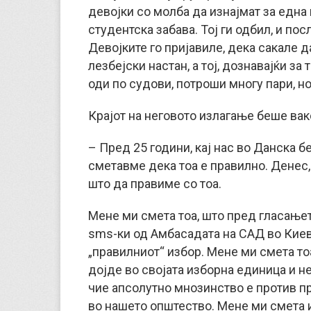
девојки со молба да изнајмат за една
студентска забава. Тој ги одбил, и пос
Девојките го пријавиле, дека сакале д
лезбејски настан, а тој, дознавајќи за
оди по судови, потроши многу пари, но
Крајот на неговото излагање беше вак
– Пред 25 години, кај нас во Данска 
сметавме дека тоа е правилно. Денес,
што да правиме со тоа.
Мене ми смета тоа, што пред гласањет
sms-ки од Амбасадата на САД во Кие
„правилниот“ избор. Мене ми смета то
дојде во својата изборна единица и н
чие апсолутно мнозинство е против 
во нашето општество. Мене ми смета