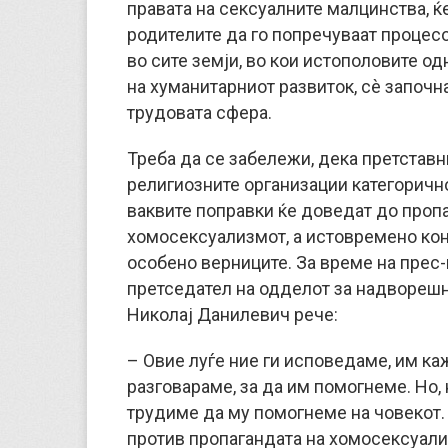
правата на сексуалните малцинства, ќе
родителите да го попречуваат процес
во сите земји, во кои истополовите од
на хуманитарниот развиток, сè започн
трудовата сфера.
Треба да се забележи, дека претставн
религиозните организации категорично
ваквите поправки ќе доведат до проп
хомосексуализмот, а истовремено кон 
особено верниците. За време на прес
претседател на одделот за надворешн
Николај Данилевич рече:
– Овие луѓе ние ги исповедаме, им ка
разговараме, за да им помогнеме. Но, 
трудиме да му помогнеме на човекот.
против пропагандата на хомосексуализ