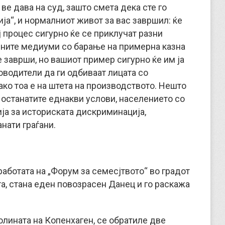
ве дава на суд, зашто смета дека сте го
ја“, и нормалниот живот за вас завршил: ќе
ј процес сигурно ќе се приклучат разни
лните медиуми со барање на примерна казна
ќе заврши, но вашиот пример сигурно ќе им ја
ководители да ги одбиваат лицата со
ако тоа е на штета на производството. Нешто
ј останатите еднакви услови, населението со
ија за историската дискриминација,
нати граѓани.
работата на „Форум за семесјтвото“ во градот
а, стана еден повозрасен Данец и го раскажа
колината на Копенхаген, се обратиле две