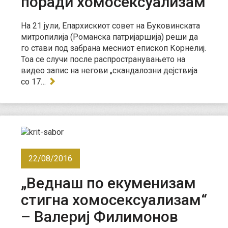
поради хомосексуализам
На 21 јули, Епархискиот совет на Буковинската
митропилија (Романска патријаршија) реши да
го стави под забрана месниот епископ Корнелиј.
Тоа се случи после распространувањето на
видео запис на негови „скандалозни дејствија
со 17…
22/08/2016
„Веднаш по екуменизам
стигна хомосексуализам“
– Валериј Филимонов