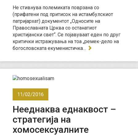
Не стивнува полемиката поврзана со
(прифатени под притисок на истамбулскиот
патријархат) документот „Односите на
Православната Црква со останатиот
христијански свет“. Се појавуваат еден по друг
критички истражувања на тоa „ремек-дело на
богословската екуменистичка…
11/02/2016
Нееднаква еднаквост –
стратегија на
хомосексуалните