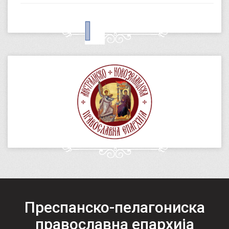
Преспанско-пелагониска
православна епархија