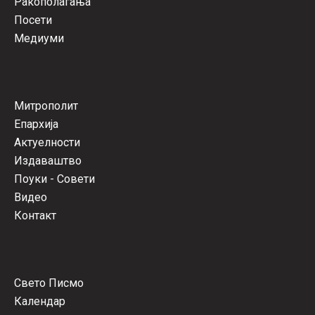
Ракополагања
Посети
Медиуми
Митрополит
Епархија
Актуелности
Издаваштво
Поуки - Совети
Видео
Контакт
Свето Писмо
Календар