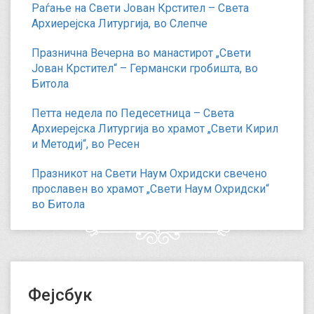
Раѓање на Свети Јован Крстител – Света
Архиерејска Литургија, во Слепче
Празнична Вечерна во манастирот „Свети
Јован Крстител“ – Германски гробишта, во
Битола
Петта недела по Педесетница – Света
Архиерејска Литургија во храмот „Свети Кирил
и Методиј“, во Ресен
Празникот на Свети Наум Охридски свечено
прославен во храмот „Свети Наум Охридски“
во Битола
Фејсбук