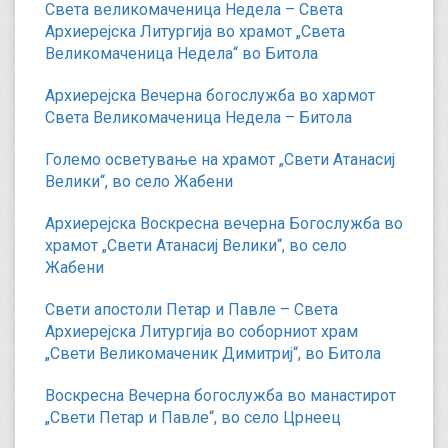
Света великомаченица Недела – Света
Архиерејска Литургија во храмот „Света
Великомаченица Недела“ во Битола
Архиерејска Вечерна богослужба во хармот
Света Великомаченица Недела – Битола
Големо осветување на храмот „Свети Атанасиј
Велики“, во село Жабени
Архиерејска Воскресна вечерна Богослужба во
храмот „Свети Атанасиј Велики“, во село
Жабени
Свети апостоли Петар и Павле – Света
Архиерејска Литургија во соборниот храм
„Свети Великомаченик Димитриј“, во Битола
Воскресна Вечерна богослужба во манастирот
„Свети Петар и Павле“, во село Црнеец