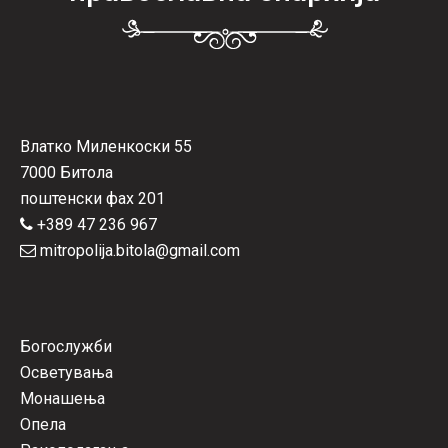
Влатко Миленкоски 55
7000 Битола
поштенски фах 201
+389 47 236 967
mitropolija.bitola@gmail.com
Богослужби
Осветувања
Монашења
Опела