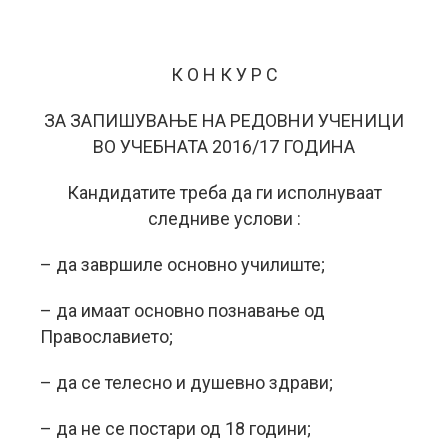
К О Н К У Р С
ЗА ЗАПИШУВАЊЕ НА РЕДОВНИ УЧЕНИЦИ
ВО УЧЕБНАТА 2016/17 ГОДИНА
Кандидатите треба да ги исполнуваат
следниве услови :
– да завршиле основно училиште;
– да имаат основно познавање од
Православието;
– да се телесно и душевно здрави;
– да не се постари од 18 години;