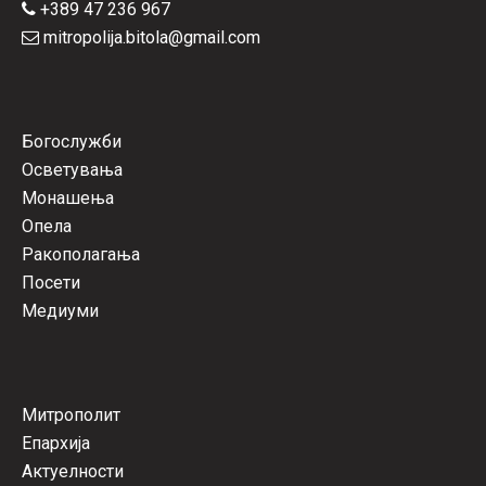
+389 47 236 967
mitropolija.bitola@gmail.com
Богослужби
Осветувања
Монашења
Опела
Ракополагања
Посети
Медиуми
Митрополит
Епархија
Актуелности