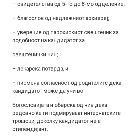
– свидетелства од 5-то до 8-мо одделение;
– благослов од надлежниот архиереј;
– уверение од парохискиот свештеник за
подобност на кандидатот за
свештенички чин;
– лекарска потврда, и
– писмена согласност од родителите дека
кандидатот може да учи во
Богословијата и обврска од нив дека
редовно ќе ги подмируваат интернатските
трошоци, доколку кандидатот не е
стипендијант.