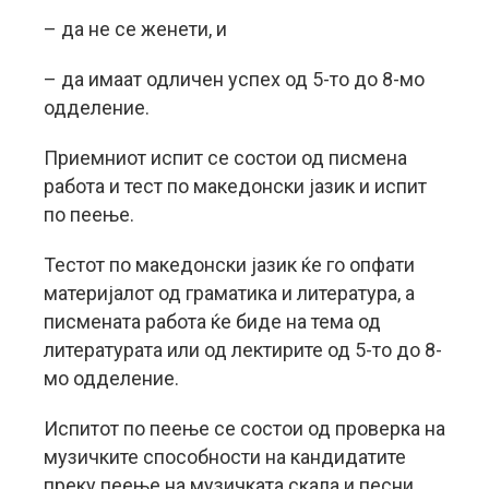
– да не се женети, и
– да имаат одличен успех од 5-то до 8-мо
одделение.
Приемниот испит се состои од писмена
работа и тест по македонски јазик и испит
по пеење.
Тестот по македонски јазик ќе го опфати
материјалот од граматика и литература, а
писмената работа ќе биде на тема од
литературата или од лектирите од 5-то до 8-
мо одделение.
Испитот по пеење се состои од проверка на
музичките способности на кандидатите
преку пеење на музичката скала и песни.