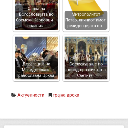
Слава на
Богословијата во
Митрополитот
Сремски Карловци –
Петар, личниот имот,
празник…
резиденцијата во…
Делегација на
Сослужување по
Македонската
повод празникот на
Православна Црква…
Светите…
Актуелности
трајна врска