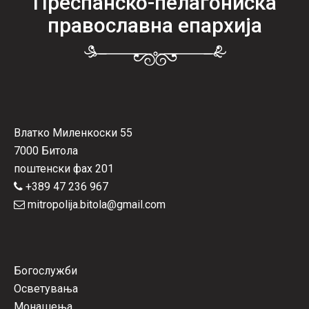
Преспанско-пелагониска
православна епархија
Влатко Миленкоски 55
7000 Битола
поштенски фах 201
+389 47 236 967
mitropolija.bitola@gmail.com
Богослужби
Осветувања
Монашења