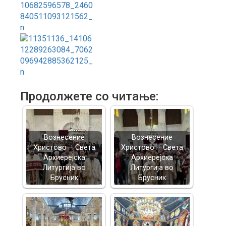
Продолжете со читање:
Вознесение
Вознесение
Христово – Света
Христово – Света
Архиерејска
Архиерејска
Литургија во
Литургија во
Брусник
Брусник