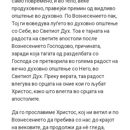
само повремено, и во тело, веќе
продуховено, правејќи премин од видливо
општење во духовно. По Вознесението пак,
Тој ги воведува луѓето во духовно општење
со Себе, во Светиот Дух. Тоа е тајната на
радоста на светите апостоли после
Вознесението Господово, причината,
заради која тагата од разделбата со
Господа се претворила во голема радост на
вечно духовно општење со Него, во
Светиот Дух. Преку верата, таа радост
влегува во срцата на оние кои го љубат
Христос, како што влегла во срцата на
апостолите.
Да го прославиме Христос, кој ни ветил и по
Вознесението да пребива со нас до крајот
на вековите, да продолжи да нè гледа,