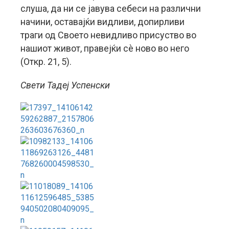
слуша, да ни се јавува себеси на различни
начини, оставајќи видливи, допирливи
траги од Своето невидливо присуство во
нашиот живот, правејќи сè ново во него
(Откр. 21, 5).
Свети Тадеј Успенски