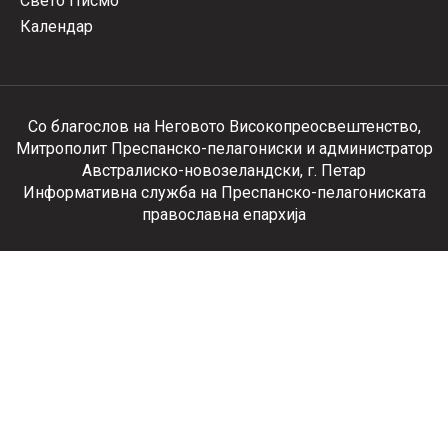
Свето Писмо
Календар
Со благослов на Неговото Високопреосвештенство,
Митрополит Преспанско-пелагониски и администратор
Австралиско-новозеландски, г. Петар
Информативна служба на Преспанско-пелагониската
православна епархија