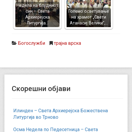
Недела на блудниот
син – Света
Големо осветување
Архиерејска
на храмот „Свети
Литургија…
Атанасиј Велики“,…
Богослужби
трајна врска
Скорешни објави
Илинден – Света Архиерејска Божествена
Литургија во Трново
Осма Недела по Педесетница – Света