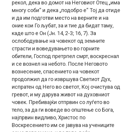
рекол, дека во домот на Неговиот Отец „има
многу соби“ и дека „подобро е“ Тој да отиде
и да им подготви место на верните и на
оние кои Го љубат, за и тие да бидат таму,
каде што е Он (Јн. 14, 2-3; 16, 7). За
ослободување на човекот од земните
страсти и воведувањето во горните
обители, Господ претрпел смрт, воскреснал
и се вознел на небото. После Неговото
вознесение, спасението на човекот
продолжил да го извршува Светиот Дух,
испратен од Него во светот, Кој очистува од
гревот, и му дарува живот на духовниот
човек. Пребивајќи отпрвин со луѓето во
тело, за да ги воведе во општење со Бога,
најпрвин видливо, Христос по
Воскресението им се јавува на учениците