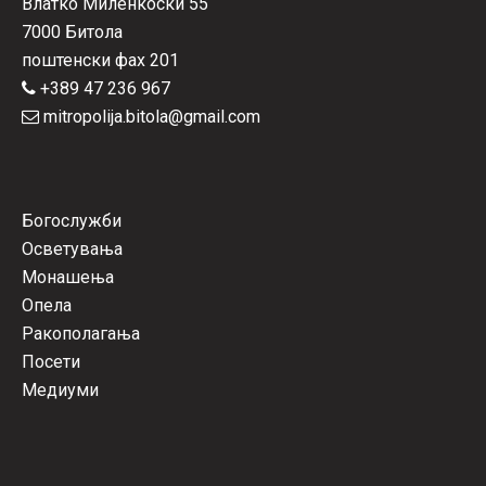
Влатко Миленкоски 55
7000 Битола
поштенски фах 201
+389 47 236 967
mitropolija.bitola@gmail.com
Богослужби
Осветувања
Монашења
Опела
Ракополагања
Посети
Медиуми