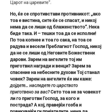
Царот на царевите“.
Но, ќе се спротивстави противникот: „ако
тоа е вистина, сите ќе се спасат, и никој
нема да се лиши од блаженството“. Нека
биде така. И – тешки тоа да се исполни!
По тоа копнее и тоа го сака, на тоа се
радува и весели Преблагиот Господ, никој
да не се лиши од Неговите Божествени
дарови. Зарем на ангелите тој им
приготвил награди и венци? Зарем за
спасение на небесните духови Тој станал
човек? Зарем на ангелите ќе им каже:
дојдете… наследете го царството
приготвено за вас?
Сето тоа не за човекот
ли го приготви Господ, за кого и
пострада? А кој, правејќи гозба и
повикувајќи ги пријателите, нема да