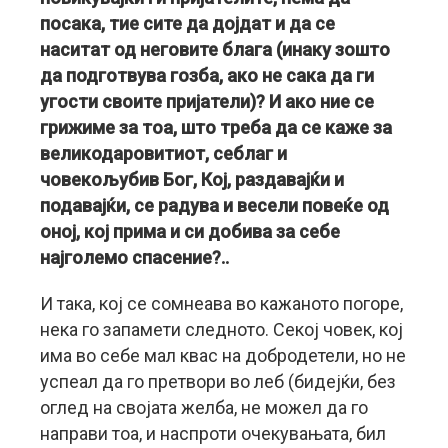
посака, тие сите да дојдат и да се
наситат од неговите блага (инаку зошто
да подготвува гозба, ако не сака да ги
угости своите пријатели)? И ако ние се
грижиме за тоа, што треба да се каже за
великодаровитиот, себлаг и
човекољубив Бог, Кој, раздавајќи и
подавајќи, се радува и весели повеќе од
оној, кој прима и си добива за себе
најголемо спасение?..
И така, кој се сомнеава во кажаното погоре,
нека го запамети следното. Секој човек, кој
има во себе мал квас на добродетели, но не
успеал да го претвори во леб (бидејќи, без
оглед на својата желба, не можел да го
направи тоа, и наспроти очекувањата, бил