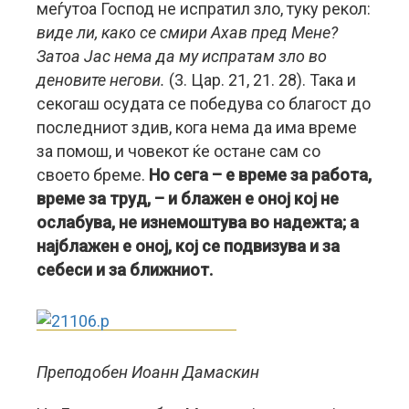
меѓутоа Господ не испратил зло, туку рекол:
виде ли, како се смири Ахав пред Мене?
Затоа Јас нема да му испратам зло во
деновите негови.
(3. Цар. 21, 21. 28). Така и
секогаш осудата се победува со благост до
последниот здив, кога нема да има време
за помош, и човекот ќе остане сам со
своето бреме.
Но сега – е време за работа,
време за труд, – и блажен е оној кој не
ослабува, не изнемоштува во надежта; а
најблажен е оној, кој се подвизува и за
себеси и за ближниот.
Преподобен Иоанн Дамаскин