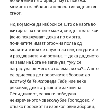
во видение на старецот му го покажал
момчето слободно и целосно извадено од
огнот.
Но, кој може да изброи сè, што се наоѓа во
житијата на светите мажи, сведоштвата кои
јасно покажуваат дека и по смртта,
починатите имаат огромна полза од
молитвите кои се служат за нив, литургиите
и раздаваната милостиња, – дека даденото
на заем на Бога не загинува, туку се
наградува од Него со голема лихва?… А што
се однесува до пророчките зборови:
во
адот кој ќе Те исповеда Тебе,
ние веќе
рековме, дека страшните закани на
Сèвидливиот, сепак ги победува
неизреченото човекољубие Господово. И
откако пророкот ги изрекол овие зборови,