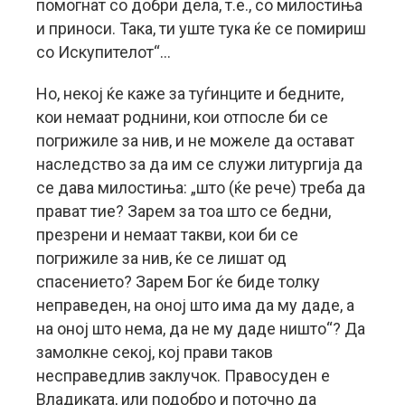
помогнат со добри дела, т.е., со милостиња
и приноси. Така, ти уште тука ќе се помириш
со Искупителот“…
Но, некој ќе каже за туѓинците и бедните,
кои немаат роднини, кои отпосле би се
погрижиле за нив, и не можеле да остават
наследство за да им се служи литургија да
се дава милостиња: „што (ќе рече) треба да
прават тие? Зарем за тоа што се бедни,
презрени и немаат такви, кои би се
погрижиле за нив, ќе се лишат од
спасението? Зарем Бог ќе биде толку
неправеден, на оној што има да му даде, а
на оној што нема, да не му даде ништо“? Да
замолкне секој, кој прави таков
несправедлив заклучок. Правосуден е
Владиката, или подобро и поточно да