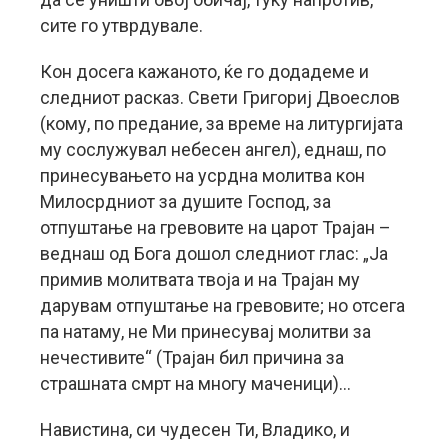
сите го утврдувале.
Кон досега кажаното, ќе го додадеме и
следниот расказ. Свети Григориј Двоеслов
(кому, по предание, за време на литургијата
му сослужувал небесен ангел), еднаш, по
принесувањето на усрдна молитва кон
Милосрдниот за душите Господ, за
отпуштање на гревовите на царот Трајан –
веднаш од Бога дошол следниот глас: „Ја
примив молитвата твоја и на Трајан му
дарувам отпуштање на гревовите; но отсега
па натаму, не Ми принесувај молитви за
нечестивите“ (Трајан бил причина за
страшната смрт на многу маченици)…
Навистина, си чудесен Ти, Владико, и