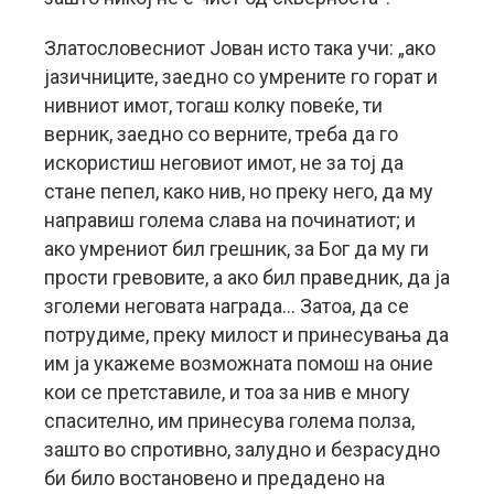
Златословесниот Јован исто така учи: „ако
јазичниците, заедно со умрените го горат и
нивниот имот, тогаш колку повеќе, ти
верник, заедно со верните, треба да го
искористиш неговиот имот, не за тој да
стане пепел, како нив, но преку него, да му
направиш голема слава на починатиот; и
ако умрениот бил грешник, за Бог да му ги
прости гревовите, а ако бил праведник, да ја
зголеми неговата награда… Затоа, да се
потрудиме, преку милост и принесувања да
им ја укажеме возможната помош на оние
кои се претставиле, и тоа за нив е многу
спасително, им принесува голема полза,
зашто во спротивно, залудно и безрасудно
би било востановено и предадено на