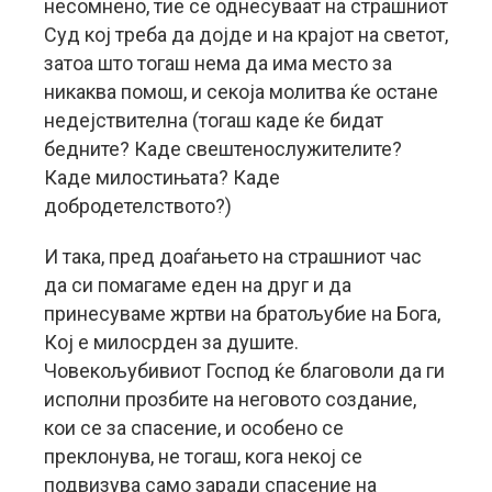
несомнено, тие се однесуваат на страшниот
Суд кој треба да дојде и на крајот на светот,
затоа што тогаш нема да има место за
никаква помош, и секоја молитва ќе остане
недејствителна (тогаш каде ќе бидат
бедните? Каде свештенослужителите?
Каде милостињата? Каде
добродетелството?)
И така, пред доаѓањето на страшниот час
да си помагаме еден на друг и да
принесуваме жртви на братољубие на Бога,
Кој е милосрден за душите.
Човекољубивиот Господ ќе благоволи да ги
исполни прозбите на неговото создание,
кои се за спасение, и особено се
преклонува, не тогаш, кога некој се
подвизува само заради спасение на