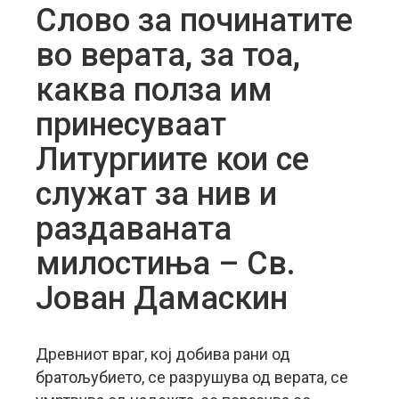
Слово за починатите
во верата, за тоа,
каква полза им
принесуваат
Литургиите кои се
служат за нив и
раздаваната
милостиња – Св.
Јован Дамаскин
Древниот враг, кој добива рани од
братољубието, се разрушува од верата, се