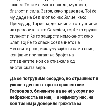
кажам, Тој и е самата правда, мудрост,
благост и сила. Затоа, како праведен, Тој ќе
му даде на бедниот во изобилие; како
Премудар, Тој ќе најде начин за отпуштање
на гревовите; како Семоќен, тој ќе го сруши
силниот и ќе го зацврсти немоќниот: како
Благ, Тој ќе го спаси созданието на
Неговите раце, исклучувајќи ги само оние,
кои јавно припаѓаат на бројот на
отпаднатите, кои се откажале од
вистинската вера.
Да се потрудиме сесрдно, во страшниот и
ужасен ден на второто пришествие
Господово, ближните да не нè укорат во
небрежноста за нив, – а најмногу нас, на
кои тие им ја довериле грижата за