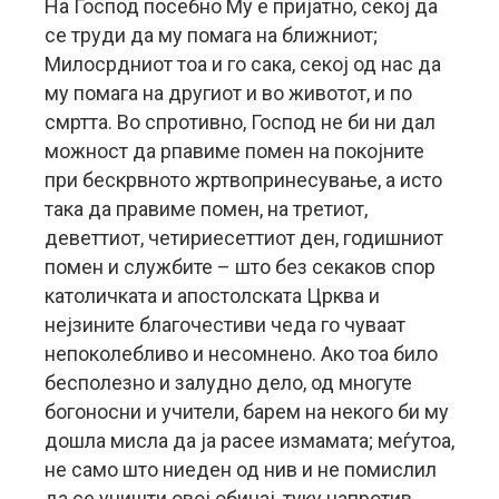
На Господ посебно Му е пријатно, секој да
се труди да му помага на ближниот;
Милосрдниот тоа и го сака, секој од нас да
му помага на другиот и во животот, и по
смртта. Во спротивно, Господ не би ни дал
можност да рпавиме помен на покојните
при бескрвното жртвопринесување, а исто
така да правиме помен, на третиот,
деветтиот, четириесеттиот ден, годишниот
помен и службите – што без секаков спор
католичката и апостолската Црква и
нејзините благочестиви чеда го чуваат
непоколебливо и несомнено. Ако тоа било
бесполезно и залудно дело, од многуте
богоносни и учители, барем на некого би му
дошла мисла да ја расее измамата; меѓутоа,
не само што ниеден од нив и не помислил
да се уништи овој обичај, туку напротив,