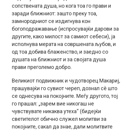
сопствената душа, но кога тоа го прави и
заради ближниот: зашто преку тоа,
замнородниот се издигнува кон
богоподражавање (испросувајќи дарови за
другите, како милост за самиот себеси), ја
исполнува мерата на совршената љубов, и
од тоа добива блаженство, и заедно со
душата на ближниот и за својата душа
прави преголемо добро.
Великиот подвижник и чудотворец Макариј,
прашувајќи го сувиот череп, дознал сè што
се однесува на покојните. Меѓу другото, тој
го прашал: „зарем вие никогаш не
чувствувате никаква утеха“ (бидејќи
светителот обично служел молитви за
покојните, сакал да знае, дали молитвите