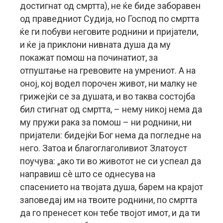
достигнат од смртта), не ќе биде заборавен
од праведниот Судија, но Господ по смртта
ќе ги побуви неговите роднини и пријатели,
и ќе ја приклони нивната душа да му
покажат помош на починатиот, за
отпуштање на гревовите на умрениот. А на
оној, кој водел порочен живот, ни малку не
грижејќи се за душата, и во таква состојба
бил стигнат од смртта, – нему никој нема да
му пружи рака за помош – ни роднини, ни
пријатели: бидејќи Бог нема да погледне на
него. Затоа и благоглаголивиот Златоуст
поучува: „ако ти во животот не си успеал да
направиш сè што се однесува на
спасението на твојата душа, барем на крајот
заповедај им на твоите роднини, по смртта
да го пренесет кон тебе твојот имот, и да ти