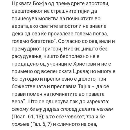
Црквата Божја од премудрите апостоли,
свештеникот на страшните тајни да
принесува молитва за починатите во
верата, ако светите апостоли не знаеле
дека од ова ќе произлезе голема полза,
големо богатство“. Согласно со ова, вели и
премудриот Григориј Ниски: „ништо без
расудување, ништо бесполезно не е
предадено од учениците Христови и не е
примено од вселенската Црква; но многу е
богоугодно и преполезно е делото, при
божествената и преславна Тајна – да се
прави помен на починатите во правата
вера“. Што се однесува пак до изреката:
секому ќе му дадеш според делата негови
(Псал. 61, 13);
што сее човекот, тоа и ќе
пожнее
(Гал. 6, 7) и сличното на ова,