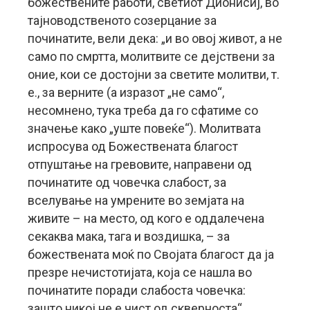
божествените работи, светиот Дионисиј, во
тајноводственото созерцание за
починатите, вели дека: „и во овој живот, а не
само по смртта, молитвите се дејствени за
оние, кои се достојни за светите молитви, т.
е., за верните (а изразот „не само“,
несомнено, тука треба да го сфатиме со
значење како „уште повеќе“). Молитвата
испросува од Божествената благост
отпуштање на гревовите, направени од
починатите од човечка слабост, за
вселување на умрените во земјата на
живите – на место, од кого е оддалечена
секаква мака, тага и воздишка, – за
божествената моќ по Својата благост да ја
презре нечистотијата, која се нашла во
починатите поради слабоста човечка:
зашто никој не е чист од скверноста“.