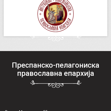
Преспанско-пелагониска
православна епархија