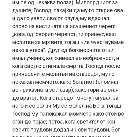
им се од некаква полза). Милосрдниот за
душите, Господ, сакајќи да му го открие ова
и да го увери својот слуга, му вдахнал
слово на вистината на исушениот череп:
„кога, одговорил черепот, ти принесуваш
молитви за мртвите, тогаш ние чувствуваме
некоја утеха“. Друг од богоносните отци
имал ученик, кој живеел во небрежност, и
кога овој го стигнала смртта, Господ после
принесените молитви на старецот, му го
покажал момчето, како богатиот (спомнат
во приказната за Лазар), како гори во оган
до вратот. Кога старецот многу тагувал за
него и со солзи Му се молел на Бога, тогаш
Господ му го покажал момчето како стои во
оган до појас; потоа, кога светителот кон
своите трудови додал и нови трудови, Бог