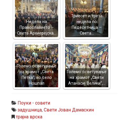
Триесет и трета
Недела на
недела по
Православието –
Педесетница –
Света Архиерејска…
Света…
Големо осветување
на храмот „Света
Големо осветување
Петка“, во село
на храмот „Свети
Ношпал
Атанасиј Велики“,…
Поуки - совети
задушница
,
Свети Јован Дамаскин
трајна врска