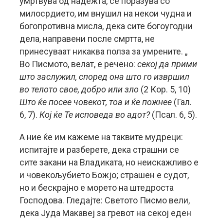
умртвува од надежта, се поразува со
милосрдието, им внушил на некои чудна и
богопротивна мисла, дека сите богоугодни
дела, направени после смртта, не
принесуваат никаква полза за умрените.
„
Во Писмото, велат, е речено:
секој да прими
што заслужил, според она што го извршил
во телото свое, добро или зло
(2 Кор. 5, 10)
Што ќе посее човекот, тоа и ќе пожнее
(Гал.
6, 7).
Кој ќе Те исповеда во адот?
(Псал. 6, 5).
А ние ќе им кажеме на таквите мудреци:
испитајте и разберете, дека страшни се
сите закани на Владиката, но неискажливо е
и човекољубието Божјо; страшен е судот,
но и бескрајно е морето на штедроста
Господова. Гледајте: Светото Писмо вели,
дека Јуда Макавеј за гревот на секој еден