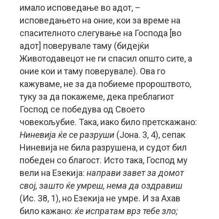
имало исповедање во адот, –
исповедањето на оние, кои за време на
спасителното слегување на Господа [во
адот] поверувале таму (бидејќи
Животодавецот не ги спасил општо сите, а
оние кои и таму поверувале). Ова го
кажуваме, не за да побиеме пророштвото,
туку за да покажеме, дека преблагиот
Господ се победува од Своето
човекољубие. Така, иако било претскажано:
Ниневија ќе се разруши
(Јона. 3, 4), сепак
Ниневија не била разрушена, и судот бил
победен со благост. Исто така, Господ му
вели на Езекија:
направи завет за домот
свој, зашто ќе умреш, нема да оздравиш
(Ис. 38, 1), но Езекија не умре. И за Ахав
било кажано:
ќе испратам врз тебе зло;