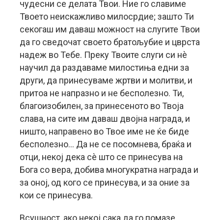
чудесни се делата Твои. Ние го славиме
Твоето неискажливо милосрдие; зашто Ти
секогаш им даваш можност на слугите Твои
да го сведочат своето братољубие и цврста
надеж во Тебе. Преку Твоите слуги си нè
научил да раздаваме милостиња едни за
други, да принесуваме жртви и молитви, и
притоа не напразно и не бесполезно. Ти,
благоизобилен, за принесеното во Твоја
слава, на сите им даваш двојна награда, и
ништо, направено во Твое име не ќе биде
бесполезно… Да не се посомнева, браќа и
отци, некој дека сè што се принесува на
Бога со вера, добива многукратна награда и
за оној, од кого се принесува, и за оние за
кои се принесува.
Всушност, ако некој сака да го помазе