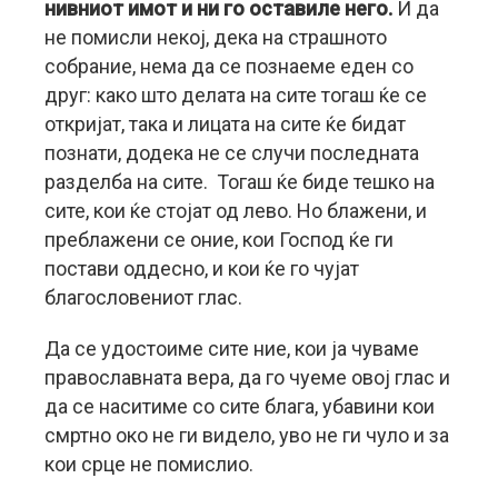
нивниот имот и ни го оставиле него.
И да
не помисли некој, дека на страшното
собрание, нема да се познаеме еден со
друг: како што делата на сите тогаш ќе се
откријат, така и лицата на сите ќе бидат
познати, додека не се случи последната
разделба на сите. Тогаш ќе биде тешко на
сите, кои ќе стојат од лево. Но блажени, и
преблажени се оние, кои Господ ќе ги
постави оддесно, и кои ќе го чујат
благословениот глас.
Да се удостоиме сите ние, кои ја чуваме
православната вера, да го чуеме овој глас и
да се наситиме со сите блага, убавини кои
смртно око не ги видело, уво не ги чуло и за
кои срце не помислио.