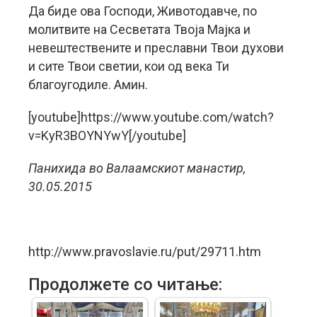
Да биде ова Господи, Животодавче, по
молитвите на Сесветата Твоја Мајка и
невештествените и преславни Твои духови
и сите Твои светии, кои од века Ти
благоугодиле. Амин.
[youtube]https://www.youtube.com/watch?
v=KyR3BOYNYwY[/youtube]
Панихида во Валаамскиот манастир,
30.05.2015
http://www.pravoslavie.ru/put/29711.htm
Продолжете со читање: