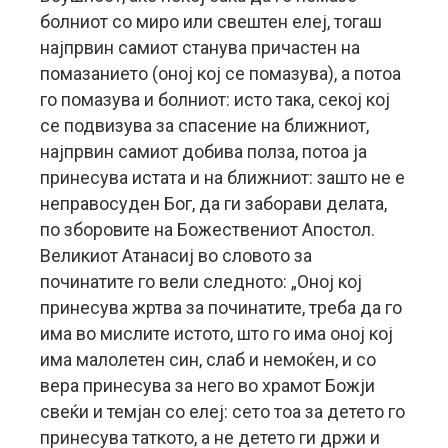
болниот со миро или свештен елеј, тогаш
најпрвин самиот станува причастен на
помазанието (оној кој се помазува), а потоа
го помазува и болниот: исто така, секој кој
се подвизува за спасение на ближниот,
најпрвин самиот добива полза, потоа ја
принесува истата и на ближниот: зашто не е
неправосуден Бог, да ги заборави делата,
по зборовите на Божествениот Апостол.
Великиот Атанасиј во словото за
починатите го вели следното: „Оној кој
принесува жртва за починатите, треба да го
има во мислите истото, што го има оној кој
има малолетен син, слаб и немоќен, и со
вера принесува за него во храмот Божји
свеќи и темјан со елеј: сето тоа за детето го
принесува таткото, а не детето ги држи и