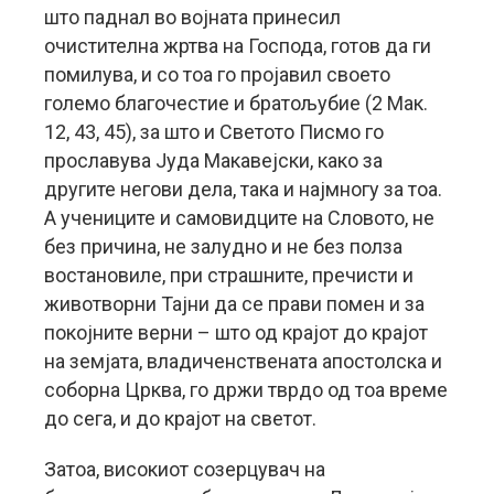
што паднал во војната принесил
очистителна жртва на Господа, готов да ги
помилува, и со тоа го пројавил своето
големо благочестие и братољубие (2 Мак.
12, 43, 45), за што и Светото Писмо го
прославува Јуда Макавејски, како за
другите негови дела, така и најмногу за тоа.
А учениците и самовидците на Словото, не
без причина, не залудно и не без полза
востановиле, при страшните, пречисти и
животворни Тајни да се прави помен и за
покојните верни – што од крајот до крајот
на земјата, владиченствената апостолска и
соборна Црква, го држи тврдо од тоа време
до сега, и до крајот на светот.
Затоа, високиот созерцувач на