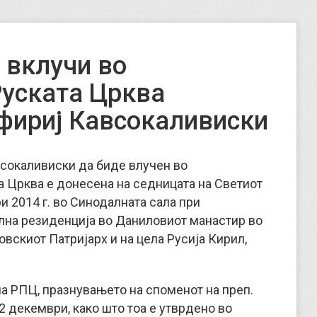
 вклучи во
Руската Црква
фириј Кавсокаливиски
сокаливиски да биде влучен во
 Црква е донесена на седницата на Светиот
 2014 г. во Синодалната сала при
лна резиденција во Даниловиот манастир во
вскиот Патријарх и на цела Русија Кирил,
на РПЦ, празнувањето на споменот на преп.
 декември, како што тоа е утврдено во