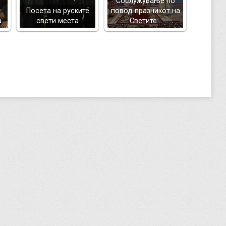
Сослужување по
Посета на руските
повод празникот на
а…
свети места
Светите…