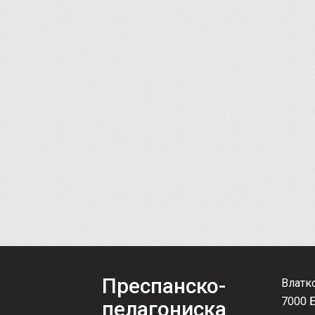
Преспанско-
Влатк
7000 
пелагониска