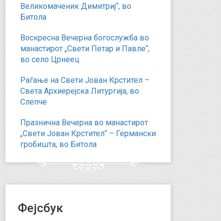
Великомаченик Димитриј“, во
Битола
Воскресна Вечерна богослужба во
манастирот „Свети Петар и Павле“,
во село Црнеец
Раѓање на Свети Јован Крстител –
Света Архиерејска Литургија, во
Слепче
Празнична Вечерна во манастирот
„Свети Јован Крстител“ – Германски
гробишта, во Битола
Фејсбук