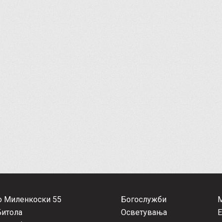
о Миленкоски 55
Богослужби
Битола
Осветувања
Е