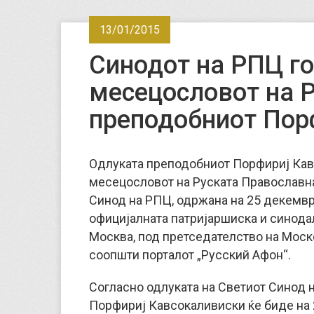
13/01/2015
Синодот на РПЦ го
месецословот на 
преподобниот Пор
Одлуката преподобниот Порфириј Кав
месецословот на Руската Православнa
Синод на РПЦ, одржана на 25 декември
официјалната патријаршиска и синода
Москва, под претседателство на Моско
соопшти порталот „Русский Афон“.
Согласно одлуката на Светиот Синод 
Порфириј Кавсокаливиски ќе биде на 2