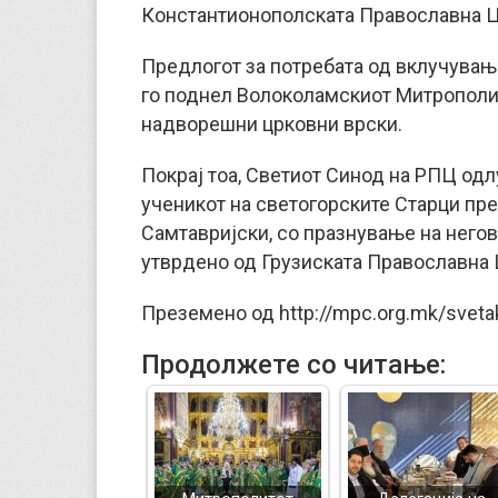
Константионополската Православна Ц
Предлогот за потребата од вклучувањ
го поднел Волоколамскиот Митрополит
надворешни црковни врски.
Покрај тоа, Светиот Синод на РПЦ одл
ученикот на светогорските Старци пр
Самтавријски, со празнување на негов
утврдено од Грузиската Православна 
Преземено од http://mpc.org.mk/sveta
Продолжете со читање: