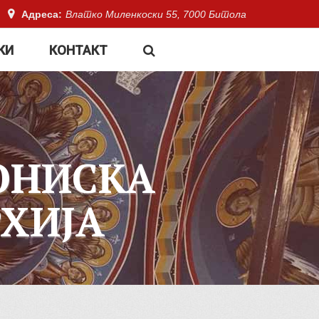
Адреса:
Влатко Миленкоски 55, 7000 Битола
КИ
КОНТАКТ
ОНИСКА
ХИЈА