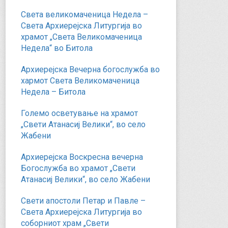
Света великомаченица Недела –
Света Архиерејска Литургија во
храмот „Света Великомаченица
Недела“ во Битола
Архиерејска Вечерна богослужба во
хармот Света Великомаченица
Недела – Битола
Големо осветување на храмот
„Свети Атанасиј Велики“, во село
Жабени
Архиерејска Воскресна вечерна
Богослужба во храмот „Свети
Атанасиј Велики“, во село Жабени
Свети апостоли Петар и Павле –
Света Архиерејска Литургија во
соборниот храм „Свети