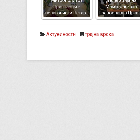
Митрополитот
Делегација на
Преспанско-
Македонската
пелагониски Петар…
Православна Цркв
Актуелности
трајна врска