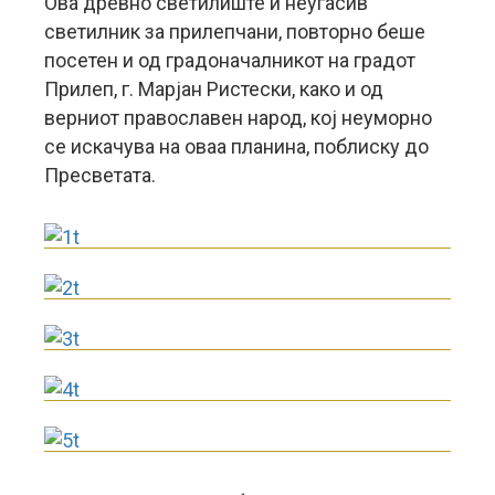
Ова древно светилиште и неугасив
светилник за прилепчани, повторно беше
посетен и од градоначалникот на градот
Прилеп, г. Марјан Ристески, како и од
верниот православен народ, кој неуморно
се искачува на оваа планина, поблиску до
Пресветата.