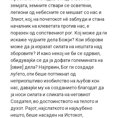
земјата, земните ствари се осветени,
легиони од небесните се мешаат со нас и
Злиот, кој, на почетокот нè заблуди и стана
началник на клеветата против нас, е
поразен од сопствениот рог. Кој може да ги
искаже чудните дела Божји? Кои зборови
може да ја изразат силата на нештата над
зборовите? И како некој не би се здрвил,
обидувајќи се да ја дофати големината на
[овие] дела? Најпрвин, Бог ги создаде
луѓето, оти беше поттикнат од
неприопштиво изобилство на љубов кон
нас, давајќи му на созданието благодат да
ја носи силата и сликата на неговиот
Создател, во достоинството на телото и
духот. Рајот, најслаткото и најљубено
нешто, беше насаден на Истокот,