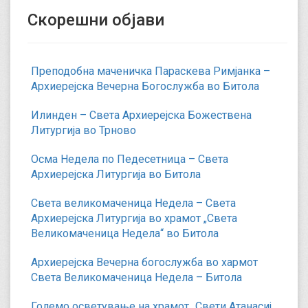
Скорешни објави
Преподобна маченичка Параскева Римјанка –
Архиерејска Вечерна Богослужба во Битола
Илинден – Света Архиерејска Божествена
Литургија во Трново
Осма Недела по Педесетница – Света
Архиерејска Литургија во Битола
Света великомаченица Недела – Света
Архиерејска Литургија во храмот „Света
Великомаченица Недела“ во Битола
Архиерејска Вечерна богослужба во хармот
Света Великомаченица Недела – Битола
Големо осветување на храмот „Свети Атанасиј