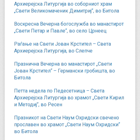
Архиерејска Литургија во соборниот храм
„Свети Великомаченик Димитриј“, во Битола
Воскресна Вечерна богослужба во манастирот
„Свети Петар и Павле“, во село Црнеец
Раѓање на Свети Јован Крстител – Света
Архиерејска Литургија, во Слепче
Празнична Вечерна во манастирот „Свети
Јован Крстител“ – Германски гробишта, во
Битола
Петта недела по Педесетница – Света
Архиерејска Литургија во храмот „Свети Кирил
и Методиј“, во Ресен
Празникот на Свети Наум Охридски свечено
прославен во храмот „Свети Наум Охридски“
во Битола