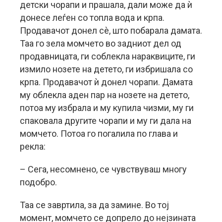
детски чорапи и прашала, дали може да ѝ
донесе леѓен со топла вода и крпа.
Продавачот донел сè, што побарала дамата.
Таа го зела момчето во задниот дел од
продавницата, ги соблекла нараквиците, ги
измило нозете на детето, ги избришала со
крпа. Продавачот ѝ донел чорапи. Дамата
му облекла аден пар на нозете на детето,
потоа му избрала и му купила чизми, му ги
спаковала другите чорапи и му ги дала на
момчето. Потоа го погалила по глава и
рекла:
– Сега, несомнено, се чувствуваш многу
подобро.
Таа се завртила, за да замине. Во тој
момент, момчето се допрело до нејзината