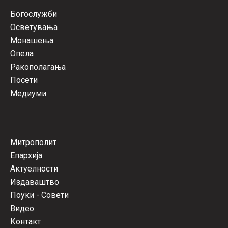
Богослужби
Осветувања
Монашења
Опела
Ракополагања
Посети
Медиуми
Митрополит
Епархија
Актуелности
Издаваштво
Поуки - Совети
Видео
Контакт