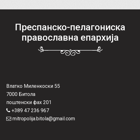
Преспанско-пелагониска
православна епархија
Влатко Миленкоски 55
7000 Битола
поштенски фах 201
+389 47 236 967
mitropolija.bitola@gmail.com