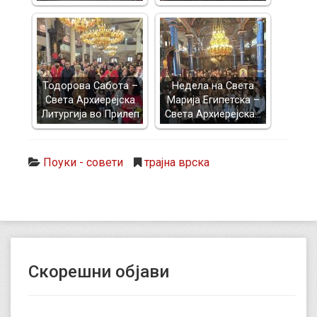
Тодорова Сабота –
Недела на Света
Света Архиерејска
Марија Египетска –
Литургија во Прилеп
Света Архиерејска…
Поуки - совети
трајна врска
Скорешни објави