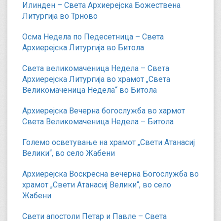
Илинден – Света Архиерејска Божествена
Литургија во Трново
Осма Недела по Педесетница – Света
Архиерејска Литургија во Битола
Света великомаченица Недела – Света
Архиерејска Литургија во храмот „Света
Великомаченица Недела“ во Битола
Архиерејска Вечерна богослужба во хармот
Света Великомаченица Недела – Битола
Големо осветување на храмот „Свети Атанасиј
Велики“, во село Жабени
Архиерејска Воскресна вечерна Богослужба во
храмот „Свети Атанасиј Велики“, во село
Жабени
Свети апостоли Петар и Павле – Света