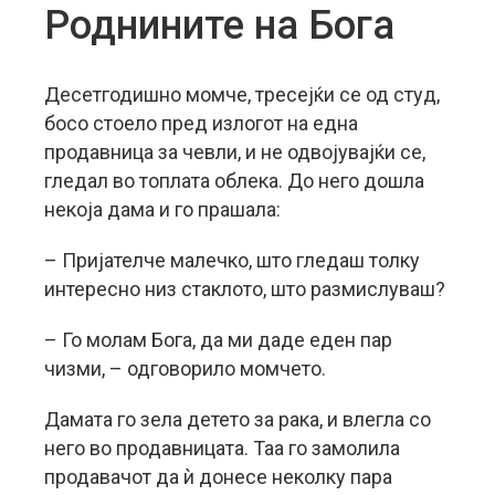
Роднините на Бога
Десетгодишно момче, тресејќи се од студ,
босо стоело пред излогот на една
продавница за чевли, и не одвојувајќи се,
гледал во топлата облека. До него дошла
некоја дама и го прашала:
– Пријателче малечко, што гледаш толку
интересно низ стаклото, што размислуваш?
– Го молам Бога, да ми даде еден пар
чизми, – одговорило момчето.
Дамата го зела детето за рака, и влегла со
него во продавницата. Таа го замолила
продавачот да ѝ донесе неколку пара