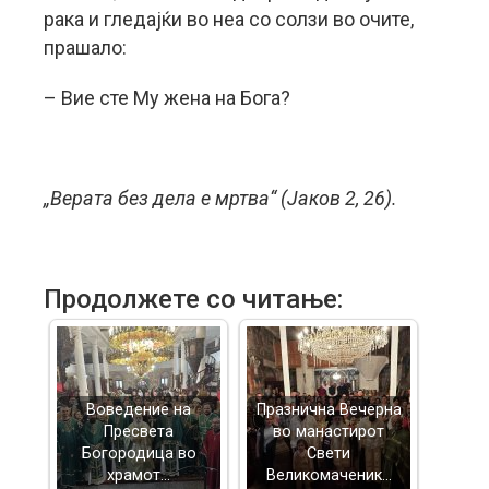
рака и гледајќи во неа со солзи во очите,
прашало:
– Вие сте Му жена на Бога?
„Верата без дела е мртва“ (Јаков 2, 26).
Продолжете со читање:
Воведение на
Празнична Вечерна
Пресвета
во манастирот
Богородица во
Свети
храмот…
Великомаченик…