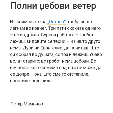
Полни џебови ветер
На снимањето на
„Остров“
, требаше да
легнам во ковчег. Три пати скокнав од него
– не издржав.
Сурова работа е – гробот:
лежиш, ѕидовите се тесни – и ништо друго
нема. Дури ни Евангелие, да почиташ. Што
си собрал во душата, со тоа и лежиш. Убаво
велат старите: во гробот нема џебови. Во
вечноста ќе го земеме она, што не може да
се допре – она, што сме го отстапиле,
простиле, подариле.
Петар Мамонов