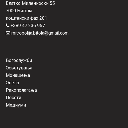
Влатко Миленкоски 55
7000 Битола
поштенски фах 201
+389 47 236 967
mitropolija.bitola@gmail.com
Богослужби
Осветувања
Монашења
Опела
Ракополагања
Посети
Медиуми