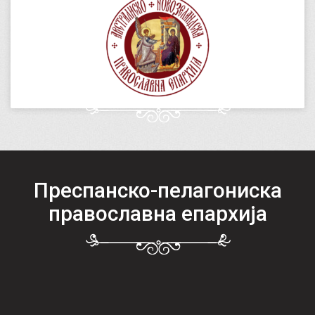
Преспанско-пелагониска
православна епархија