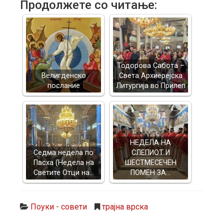
Продолжете со читање:
Тодорова Сабота –
Велигденско
Света Архиерејска
послание
Литургија во Прилеп
НЕДЕЛА НА
Седма недела по
СЛЕПИОТ И
Пасха (Недела на
ШЕСТМЕСЕЧЕН
Светите Отци на…
ПОМЕН ЗА…
Поуки - совети
трајна врска