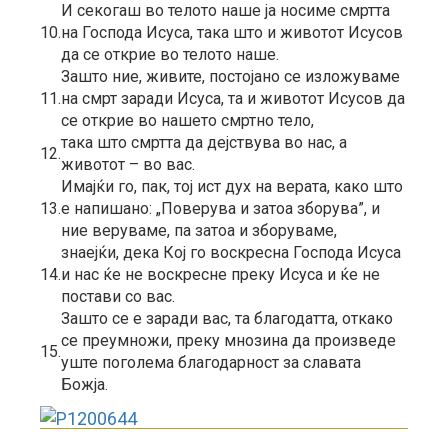
И секогаш во телото наше ја носиме смртта
10.
на Господа Исуса, така што и животот Исусов
да се открие во телото наше.
Зашто ние, живите, постојано се изложуваме
11.
на смрт заради Исуса, та и животот Исусов да
се открие во нашето смртно тело,
така што смртта да дејствува во нас, а
12.
животот – во вас.
Имајќи го, пак, тој ист дух на верата, како што
13.
е напишано: „Поверува и затоа зборува”, и
ние веруваме, па затоа и зборуваме,
знаејќи, дека Кој го воскресна Господа Исуса
14.
и нас ќе нe воскресне преку Исуса и ќе нe
постави со вас.
Зашто сe е заради вас, та благодатта, откако
се преумножи, преку мнозина да произведе
15.
уште поголема благодарност за славата
Божја.