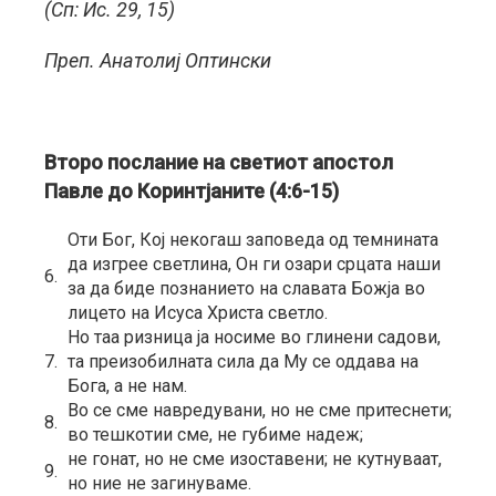
(Сп: Ис. 29, 15)
Преп. Анатолиј Оптински
Второ послание на светиот апостол
Павле до Коринтјаните (4:6-15)
Оти Бог, Кој некогаш заповеда од темнината
да изгрее светлина, Он ги озари срцата наши
6.
за да биде познанието на славата Божја во
лицето на Исуса Христа светло.
Но таа ризница ја носиме во глинени садови,
7.
та преизобилната сила да Му се оддава на
Бога, а не нам.
Во сe сме навредувани, но не сме притеснети;
8.
во тешкотии сме, не губиме надеж;
нe гонат, но не сме изоставени; нe кутнуваат,
9.
но ние не загинуваме.