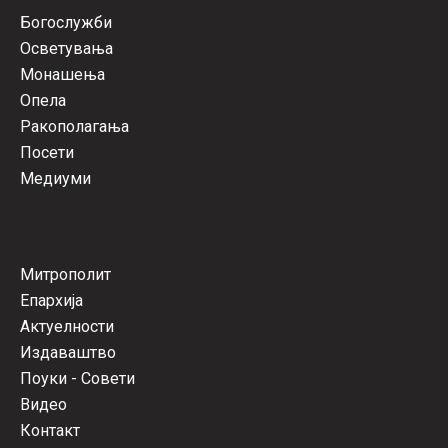
Богослужби
Осветувања
Монашења
Опела
Ракополагања
Посети
Медиуми
Митрополит
Епархија
Актуелности
Издаваштво
Поуки - Совети
Видео
Контакт