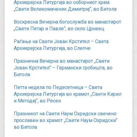
Архиерејска Литургија во соборниот храм
„Свети Великомаченик Димитриј“, во Битола
Воскресна Вечерна богослужба во манастирот
„Свети Петар и Павле“, во село Црнеец
Раѓање на Свети Јован Крстител – Света
Архиерејска Литургија, во Слепче
Празнична Вечерна во манастирот „Свети
Јован Крстител“ – Германски гробишта, во
Битола
Петта недела по Педесетница – Света
Архиерејска Литургија во храмот „Свети Кирил
и Методиј“, во Ресен
Празникот на Свети Наум Охридски свечено
прославен во храмот „Свети Наум Охридски“
во Битола