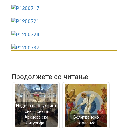
Продолжете со читање:
Недела на блудниот
син – Света
Архиерејска
Велигденско
Литургија…
послание