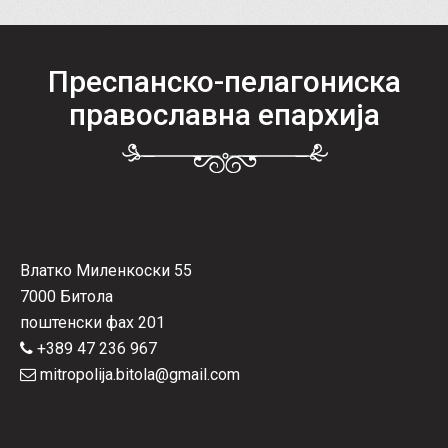
Преспанско-пелагониска
православна епархија
Влатко Миленкоски 55
7000 Битола
поштенски фах 201
+389 47 236 967
mitropolija.bitola@gmail.com