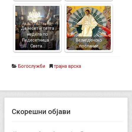
Дваесет и петта
недела по
Педесетница –
Велигденско
Света…
послание
Богослужби
трајна врска
Скорешни објави