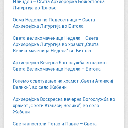
Илинден – Света Архиерејска Божествена
Литургија во Трново
Осма Недела по Педесетница – Света
Архиерејска Литургија во Битола
Света великомаченица Недела – Света
Архиерејска Литургија во храмот „Света
Великомаченица Недела“ во Битола
Архиерејска Вечерна богослужба во хармот
Света Великомаченица Недела – Битола
Големо осветување на храмот „Свети Атанасиј
Велики“, во село Жабени
Архиерејска Воскресна вечерна Богослужба во
храмот „Свети Атанасиј Велики“, во село
Жабени
Свети апостоли Петар и Павле – Света