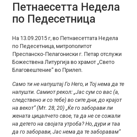
Петнаесетта Недела
по Педесетница
На 13.09.2015 г, во Петнаесеттата Недела
по Педесетница, митрополитот
Преспанско-Пелагониски г. Петар отслужи
Божествена Литургија во храмот „Свето
Благовештение“ во Прилеп.
Само ти не напуштај Го Него, и Тој нема да те
напушти. Самиот рекол: „Јас сум со вас (а,
следствено и со тебе) во сите дни, до крајот
на векот“ (Мт. 28, 20) „Ќе го заборави ли
жената цицалчето свое, та да не се сожали
на детето на својата утроба? Но, дури и таа
да го заборави, Јас нема да те заборавам“