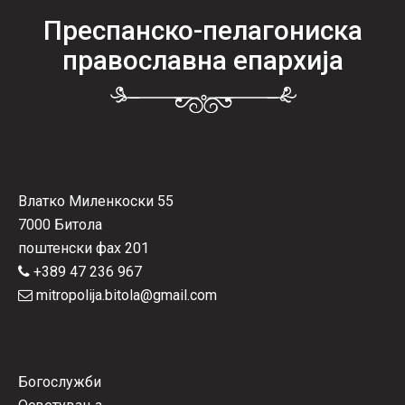
Преспанско-пелагониска
православна епархија
Влатко Миленкоски 55
7000 Битола
поштенски фах 201
+389 47 236 967
mitropolija.bitola@gmail.com
Богослужби