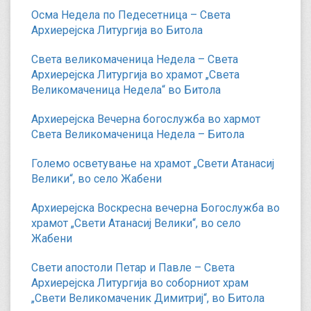
Осма Недела по Педесетница – Света
Архиерејска Литургија во Битола
Света великомаченица Недела – Света
Архиерејска Литургија во храмот „Света
Великомаченица Недела“ во Битола
Архиерејска Вечерна богослужба во хармот
Света Великомаченица Недела – Битола
Големо осветување на храмот „Свети Атанасиј
Велики“, во село Жабени
Архиерејска Воскресна вечерна Богослужба во
храмот „Свети Атанасиј Велики“, во село
Жабени
Свети апостоли Петар и Павле – Света
Архиерејска Литургија во соборниот храм
„Свети Великомаченик Димитриј“, во Битола