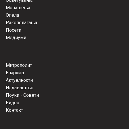
Осветувања
Монашења
Опела
Ракополагања
Посети
Медиуми
Митрополит
Епархија
Актуелности
Издаваштво
Поуки - Совети
Видео
Контакт