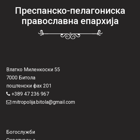
Преспанско-пелагониска
православна епархија
Влатко Миленкоски 55
7000 Битола
поштенски фах 201
+389 47 236 967
mitropolija.bitola@gmail.com
Богослужби