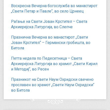
Воскресна Вечерна богослужба во манастирот
„Свети Петар и Павле“, во село Црнеец
Раѓање на Свети Јован Крстител – Света
Архиерејска Литургија, во Слепче
Празнична Вечерна во манастирот „Свети
Јован Крстител“ – Германски гробишта, во
Битола
Петта недела по Педесетница – Света
Архиерејска Литургија во храмот „Свети Кирил
и Методиј“, во Ресен
Празникот на Свети Наум Охридски свечено
прославен во храмот „Свети Наум Охридски“
во Битола