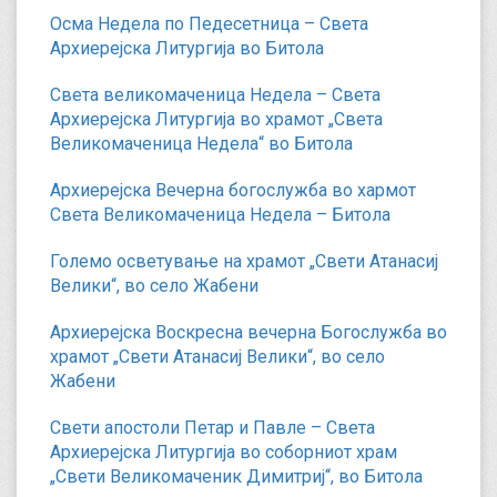
Осма Недела по Педесетница – Света
Архиерејска Литургија во Битола
Света великомаченица Недела – Света
Архиерејска Литургија во храмот „Света
Великомаченица Недела“ во Битола
Архиерејска Вечерна богослужба во хармот
Света Великомаченица Недела – Битола
Големо осветување на храмот „Свети Атанасиј
Велики“, во село Жабени
Архиерејска Воскресна вечерна Богослужба во
храмот „Свети Атанасиј Велики“, во село
Жабени
Свети апостоли Петар и Павле – Света
Архиерејска Литургија во соборниот храм
„Свети Великомаченик Димитриј“, во Битола