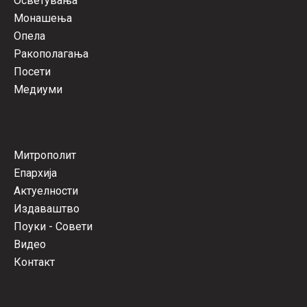
Осветувања
Монашења
Опела
Ракополагања
Посети
Медиуми
Митрополит
Епархија
Актуелности
Издаваштво
Поуки - Совети
Видео
Контакт