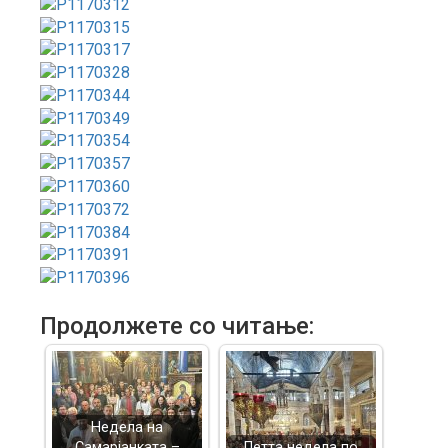
Продолжете со читање:
Недела на
Самарјанката –
Петта недела по