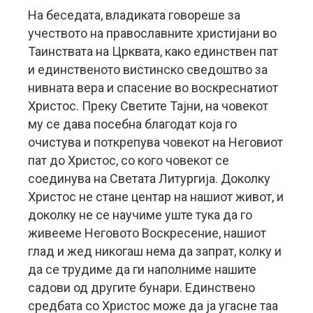
На беседата, владиката говореше за
учеството на православните христијани во
Таинствата на Црквата, како единствен пат
и единственото вистинско сведоштво за
нивната вера и спасение во воскреснатиот
Христос. Преку Светите Тајни, на човекот
му се дава посебна благодат која го
очистува и поткрепува човекот на Неговиот
пат до Христос, со кого човекот се
соединува на Светата Литургија. Доколку
Христос не стане центар на нашиот живот, и
доколку не се научиме уште тука да го
живееме Неговото Воскресение, нашиот
глад и жед никогаш нема да запрат, колку и
да се трудиме да ги наполниме нашите
садови од другите бунари. Единствено
средбата со Христос може да ја угасне таа