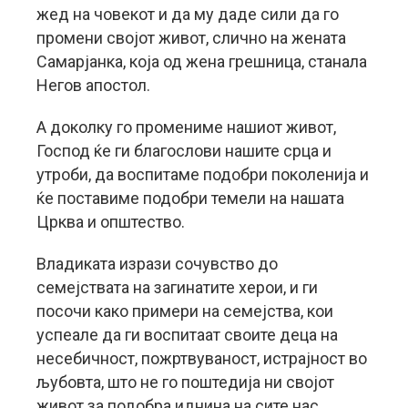
жед на човекот и да му даде сили да го
промени својот живот, слично на жената
Самарјанка, која од жена грешница, станала
Негов апостол.
А доколку го промениме нашиот живот,
Господ ќе ги благослови нашите срца и
утроби, да воспитаме подобри поколенија и
ќе поставиме подобри темели на нашата
Црква и општество.
Владиката изрази сочувство до
семејствата на загинатите херои, и ги
посочи како примери на семејства, кои
успеале да ги воспитаат своите деца на
несебичност, пожртвуваност, истрајност во
љубовта, што не го поштедија ни својот
живот за подобра иднина на сите нас.