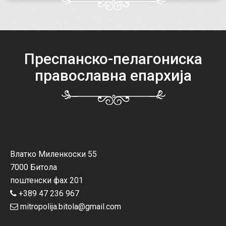
Преспанско-пелагониска
православна епархија
Влатко Миленкоски 55
7000 Битола
поштенски фах 201
+389 47 236 967
mitropolija.bitola@gmail.com