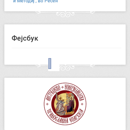
и Методиј“, во Ресен
Фејсбук