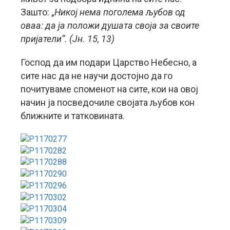
Зашто: „
Никој нема поголема љубов од
оваа: да ја положи душата своја за своите
пријатели“. (Јн. 15, 13)
Господ да им подари Царство Небесно, а
сите нас да не научи достојно да го
почитуваме споменот на сите, кои на овој
начин ја посведочиле својата љубов кон
ближните и татковината.