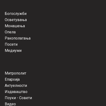
Богослужби
Осветувања
Монашења
Опела
Ракополагања
Посети
Медиуми
Митрополит
Епархија
Актуелности
Издаваштво
Поуки - Совети
Видео