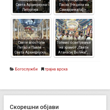
Света Архиерејска
Пасха (Недела на
Литургија…
Самарјанката) –…
Свети апостоли
Големо осветување
Петар и Павле –
на храмот „Свети
Света Архиерејска…
Атанасиј Велики“,…
Богослужби
трајна врска
Скорешни објави