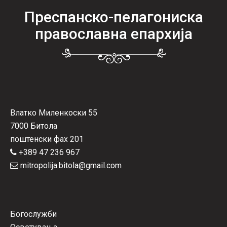
Преспанско-пелагониска
православна епархија
Влатко Миленкоски 55
7000 Битола
поштенски фах 201
+389 47 236 967
mitropolija.bitola@gmail.com
Богослужби