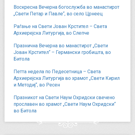
Воскресна Вечерна богослужба во манастирот
„Свети Петар и Павле“, во село Црнеец
Раѓање на Свети Јован Крстител – Света
Архиерејска Литургија, во Слепче
Празнична Вечерна во манастирот „Свети
Јован Крстител“ – Германски гробишта, во
Битола
Петта недела по Педесетница – Света
Архиерејска Литургија во храмот „Свети Кирил
и Методиј“, во Ресен
Празникот на Свети Наум Охридски свечено
прославен во храмот „Свети Наум Охридски“
во Битола