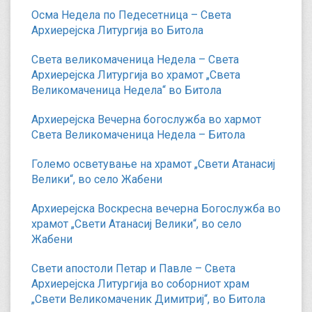
Осма Недела по Педесетница – Света
Архиерејска Литургија во Битола
Света великомаченица Недела – Света
Архиерејска Литургија во храмот „Света
Великомаченица Недела“ во Битола
Архиерејска Вечерна богослужба во хармот
Света Великомаченица Недела – Битола
Големо осветување на храмот „Свети Атанасиј
Велики“, во село Жабени
Архиерејска Воскресна вечерна Богослужба во
храмот „Свети Атанасиј Велики“, во село
Жабени
Свети апостоли Петар и Павле – Света
Архиерејска Литургија во соборниот храм
„Свети Великомаченик Димитриј“, во Битола