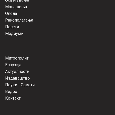
Осветувања
Монашења
Опела
Ракополагања
Посети
Медиуми
Митрополит
Епархија
Актуелности
Издаваштво
Поуки - Совети
Видео
Контакт