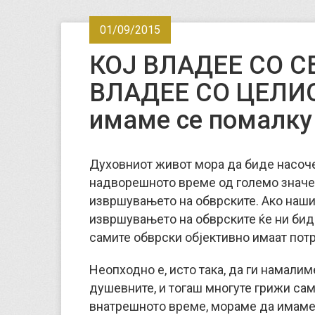
01/09/2015
КОЈ ВЛАДЕЕ СО С
ВЛАДЕЕ СО ЦЕЛИО
имаме се помалку
Духовниот живот мора да биде насоче
надворешното време од големо значе
извршувањето на обврските. Ако нашио
извршувањето на обврските ќе ни бид
самите обврски објективно имаат потр
Неопходно е, исто така, да ги намалим
душевните, и тогаш многуте грижи сами
внатрешното време, мораме да имаме 