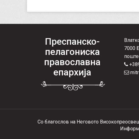
Преспанско-
Влатк
7000 
пелагониска
поште
православна
+389
епархија
mitr
Со благослов на Неговото Високопреосвеш
Информа