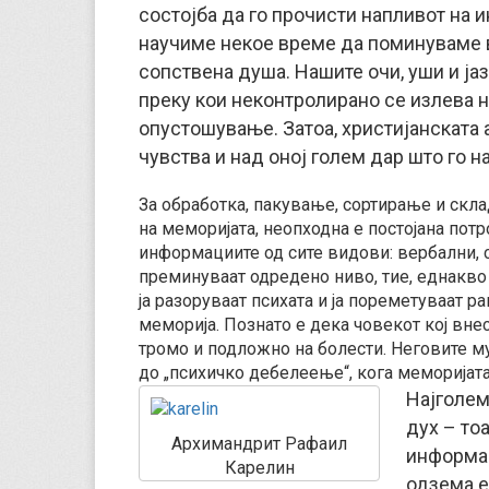
состојба да го прочисти напливот на 
научиме некое време да поминуваме в
сопствена душа. Нашите очи, уши и ја
преку кои неконтролирано се излева 
опустошување. Затоа, христијанската
чувства и над оној голем дар што го н
За обработка, пакување, сортирање и ск
на меморијата, неопходна е постојана потр
информациите од сите видови: вербални, с
преминуваат одредено ниво, тие, еднакво
ја разоруваат психата и ја пореметуваат 
меморија. Познато е дека човекот кој вне
тромо и подложно на болести. Неговите му
до „психичко дебелеење“, кога меморијат
Најголем
дух – то
Архимандрит Рафаил
информац
Карелин
одзема ен