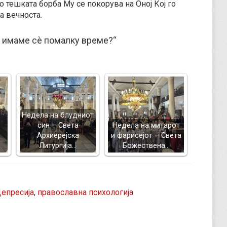
о тешката борба Му се покорува на Оној Кој го
а вечноста.
 имаме сѐ помалку време?“
Недела на блудниот
син – Света
Недела на митарот
Архиерејска
и фарисејот – Светa
Литургија…
Божествена…
епресија
,
православна психологија