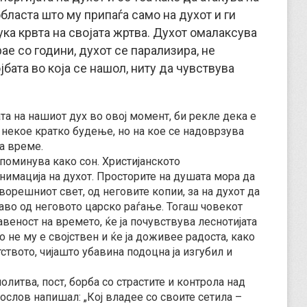
областа што му припаѓа само на духот и ги
ука крвта на својата жртва. Духот омалаксува
рае со години, духот се парализира, не
јбата во која се нашол, ниту да чувствува
та на нашиот дух во овој момент, би рекле дека е
о некое кратко будење, но на кое се надоврзува
за време.
поминува како сон. Христијанското
нимација на духот. Просторите на душата мора да
ворешниот свет, од неговите копии, за на духот да
аво од неговото царско раѓање. Тогаш човекот
веност на времето, ќе ја почувствува леснотијата
 не му е својствен и ќе ја доживее радоста, како
ството, чијашто убавина подоцна ја изгубил и
итва, пост, борба со страстите и контрола над
ослов напишал: „К
o
ј владее со своите сетила –