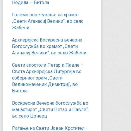
Недела – Битола
Големо осветување на храмот
„Свети Атанасиј Велики“, во село
Жабени
Архиерејска Воскресна вечерна
Богослужба во храмот „Свети
Атанасиј Велики“, во село Жабени
Свети апостоли Петар и Павле –
Света Архиерејска Литургија во
соборниот храм „Свети
Великомаченик Димитриј“, во
Битола
Воскресна Вечерна богослужба во
манастирот „Свети Петар и Павле“,
во село Црнеец
Раѓање на Свети Јован Крстител –