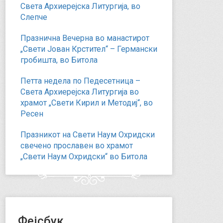
Света Архиерејска Литургија, во
Слепче
Празнична Вечерна во манастирот
„Свети Јован Крстител“ – Германски
гробишта, во Битола
Петта недела по Педесетница –
Света Архиерејска Литургија во
храмот „Свети Кирил и Методиј“, во
Ресен
Празникот на Свети Наум Охридски
свечено прославен во храмот
„Свети Наум Охридски“ во Битола
Фејсбук