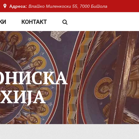
Адреса:
Влатко Миленкоски 55, 7000 Битола
КИ
КОНТАКТ
ОНИСКА
ХИЈА