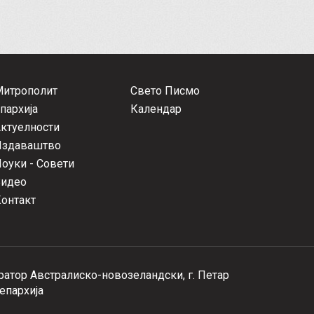
Митрополит
Свето Писмо
пархија
Календар
ктуелности
Издаваштво
оуки - Совети
Видео
онтакт
атор Австралиско-новозеландски, г. Петар
епархија