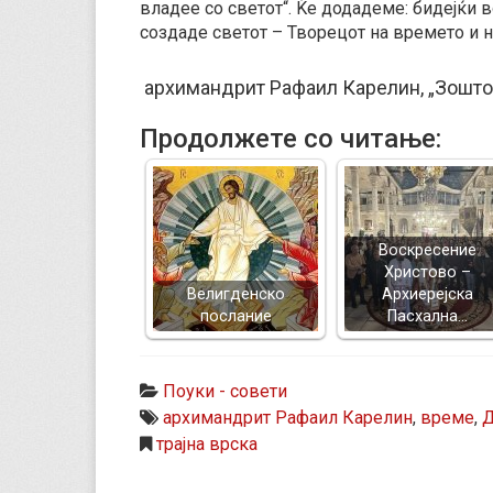
владее со светот“. Ќе додадеме: бидејќи в
создаде светот – Творецот на времето и н
архимандрит Рафаил Карелин,
„
Зошто
Продолжете со читање:
Воскресение
Христово –
Велигденско
Архиерејска
послание
Пасхална…
Поуки - совети
архимандрит Рафаил Карелин
,
време
,
Д
трајна врска