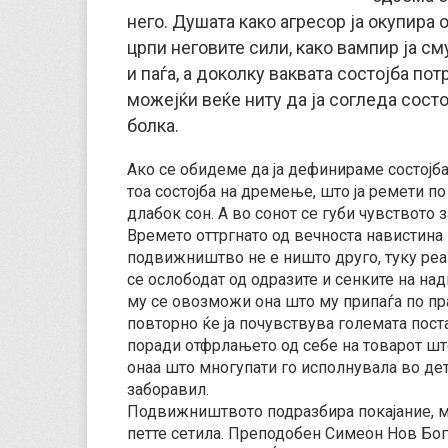
него. Душата како агресор ја окупира 
црпи неговите сили, како вампир ја см
и паѓа, а доколку ваквата состојба пот
можејќи веќе ниту да ја согледа состо
болка.
Ако се обидеме да ја дефинираме состојба
тоа состојба на дремење, што ја ремети п
длабок сон. А во сонот се губи чувството 
Времето оттргнато од вечноста навистина 
подвижништво не е ништо друго, туку реа
се ослободат од одразите и сенките на над
му се овозможи она што му припаѓа по пр
повторно ќе ја почувствува големата поста
поради отфрлањето од себе на товарот што
онаа што многупати го исполнувала во дет
заборавил.
Подвижништвото подразбира покајание, мол
петте сетила. Преподобен Симеон Нов Бог