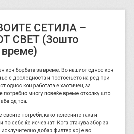
ВОИТЕ СЕТИЛА –
Т СВЕТ (Зошто
 време)
н кон борбата за време. Во нашиот однос кон
ње е доследноста и постоењето на ред при
т однос кон работата е хаотичен, за
е потребно многу повеќе време отколку што
еба од тоа.
е своите потреби, како телесните така и
 по себе ќе исчезнат. Кога станува збор за
исклучително добар филтер кој е во