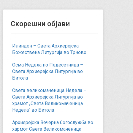
Скорешни објави
Илинден – Света Архиерејска
Божествена Литургија во Трново
Осма Недела по Педесетница –
Света Архиерејска Литургија во
Битола
Света великомаченица Недела –
Света Архиерејска Литургија во
храмот „Света Великомаченица
Недела“ во Битола
Архиерејска Вечерна богослужба во
хармот Света Великомаченица