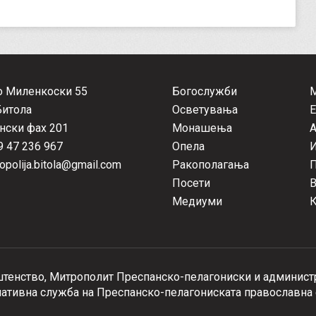
о Миленкоски 55
Богослужби
Битола
Осветувања
Е
нски фах 201
Монашења
А
 47 236 967
Опела
opolija.bitola@gmail.com
Ракополагања
П
Посети
Медиуми
К
тенство, Митрополит Преспанско-пелагониски и администр
тивна служба на Преспанско-пелагониската православна 