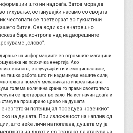
информации што ни надоаѓа. Затоа мора да
о тихување, останувајќи насамо со својата
зик честопати се претвораат во пукнатини
нашето битие. Ова води кон внатрешно
 аскеза бара контрола над надворешните
арекуваме „слово“.
ладирање на информациите во огромните магацини
ошувачка на психичка енергија. Ако
ликовни итн., вклучувајќи ги и емоционалните,
 на тешка работа што ги надминува нашите сили,
рамнотежата помеѓу механичката и креативната
сува голема количина храна го прави своето тело
скули се претвораат во сало. На ист начин доаѓа и
а станува проширено црево на душата.
 енергетски потенцијал поседува човечкиот
а око на душата. При изложеност на наплив од
ии, што веќе личи на поплава, душата му ја
ергијата на духот и со тоа како да атакува на