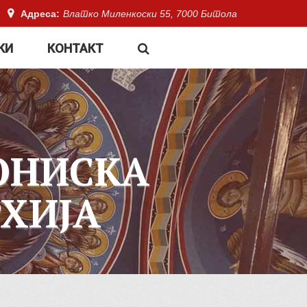
Адреса:
Влатко Миленкоски 55, 7000 Битола
КИ
КОНТАКТ
ОНИСКА
ХИЈА