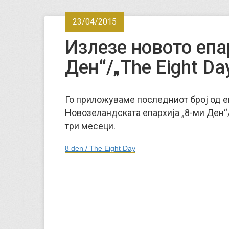
23/04/2015
Излезе новото епа
Ден“/„The Eight Da
Го приложуваме последниот број од е
Новозеландската епархија „8-ми Ден“/„
три месеци.
8 den / The Eight Day