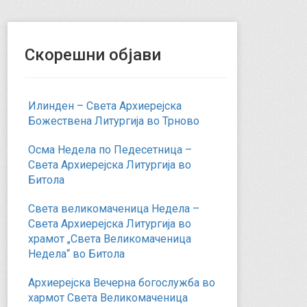
Скорешни објави
Илинден – Света Архиерејска
Божествена Литургија во Трново
Осма Недела по Педесетница –
Света Архиерејска Литургија во
Битола
Света великомаченица Недела –
Света Архиерејска Литургија во
храмот „Света Великомаченица
Недела“ во Битола
Архиерејска Вечерна богослужба во
хармот Света Великомаченица