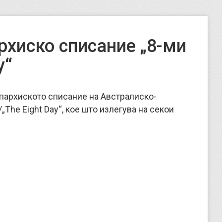
рхиско списание „8-ми
y“
пархиското списание на Австралиско-
The Eight Day“, кое што излегува на секои