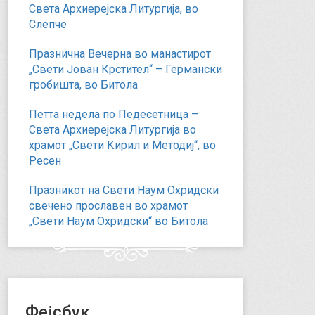
Света Архиерејска Литургија, во
Слепче
Празнична Вечерна во манастирот
„Свети Јован Крстител“ – Германски
гробишта, во Битола
Петта недела по Педесетница –
Света Архиерејска Литургија во
храмот „Свети Кирил и Методиј“, во
Ресен
Празникот на Свети Наум Охридски
свечено прославен во храмот
„Свети Наум Охридски“ во Битола
Фејсбук