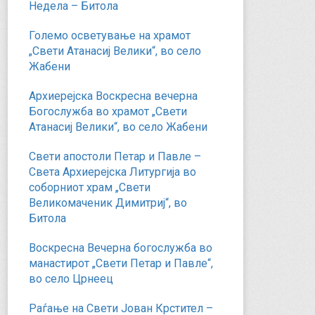
Недела – Битола
Големо осветување на храмот
„Свети Атанасиј Велики“, во село
Жабени
Архиерејска Воскресна вечерна
Богослужба во храмот „Свети
Атанасиј Велики“, во село Жабени
Свети апостоли Петар и Павле –
Света Архиерејска Литургија во
соборниот храм „Свети
Великомаченик Димитриј“, во
Битола
Воскресна Вечерна богослужба во
манастирот „Свети Петар и Павле“,
во село Црнеец
Раѓање на Свети Јован Крстител –