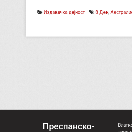
Издавачка дејност
8 Ден
,
Австрали
Преспанско-
Влатк