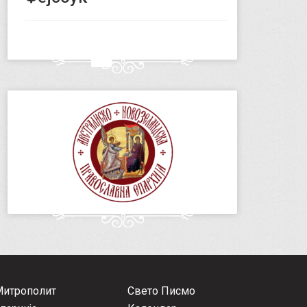
Митрополит
Свето Писмо