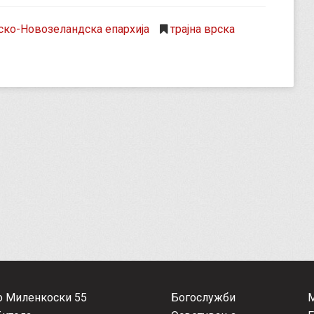
ско-Новозеландска епархија
трајна врска
о Миленкоски 55
Богослужби