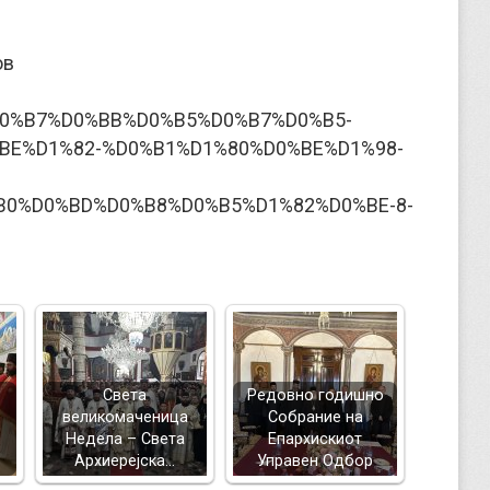
ов
8%D0%B7%D0%BB%D0%B5%D0%B7%D0%B5-
BE%D1%82-%D0%B1%D1%80%D0%BE%D1%98-
B0%D0%BD%D0%B8%D0%B5%D1%82%D0%BE-8-
Света
Редовно годишно
великомаченица
Собрание на
Недела – Света
Епархискиот
Архиерејска…
Управен Одбор