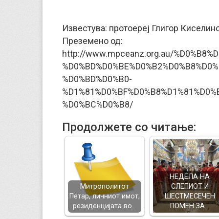
Известува: протоереј Глигор Киселин
Преземено од:
http://www.mpceanz.org.au/%D0%B
%D0%BD%D0%BE%D0%B2%D0%B8%D0%
%D0%BD%D0%B0-
%D1%81%D0%BF%D0%B8%D1%81%D0%
%D0%BC%D0%B8/
Продолжете со читање:
НЕДЕЛА НА
Митрополитот
СЛЕПИОТ И
Петар, личниот имот,
ШЕСТМЕСЕЧЕН
резиденцијата во…
ПОМЕН ЗА…