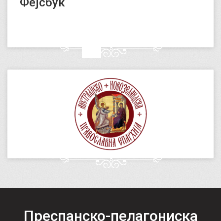
Фејсбук
Преспанско-пелагониска