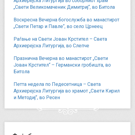
Архиерејска Литургија во соборниот храм
„Свети Великомаченик Димитриј“, во Битола
Воскресна Вечерна богослужба во манастирот
„Свети Петар и Павле“, во село Црнеец
Раѓање на Свети Јован Крстител – Света
Архиерејска Литургија, во Слепче
Празнична Вечерна во манастирот „Свети
Јован Крстител“ – Германски гробишта, во
Битола
Петта недела по Педесетница – Света
Архиерејска Литургија во храмот „Свети Кирил
и Методиј“, во Ресен