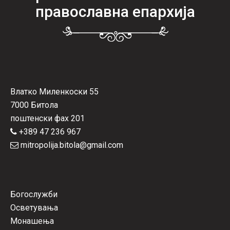
православна епархија
Влатко Миленкоски 55
7000 Битола
поштенски фах 201
+389 47 236 967
mitropolija.bitola@gmail.com
Богослужби
Осветувања
Монашења