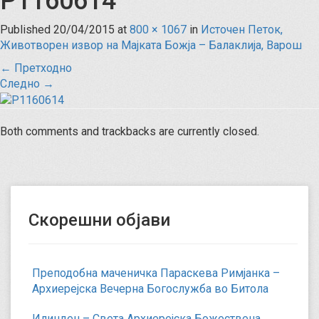
P1160614
Published
20/04/2015
at
800 × 1067
in
Источен Петок,
Животворен извор на Мајката Божја – Балаклија, Варош
←
Претходно
Следно
→
Both comments and trackbacks are currently closed.
Скорешни објави
Преподобна маченичка Параскева Римјанка –
Архиерејска Вечерна Богослужба во Битола
Илинден – Света Архиерејска Божествена