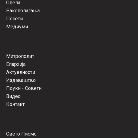
Опела
Ракополагања
Посети
Медиуми
Митрополит
Епархија
Актуелности
Издаваштво
Поуки - Совети
Видео
Контакт
Свето Писмо